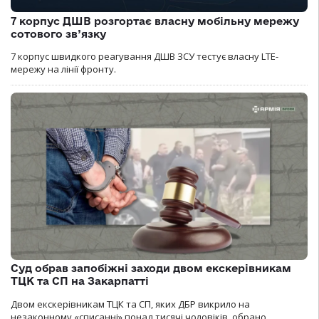
7 корпус ДШВ розгортає власну мобільну мережу
сотового зв’язку
7 корпус швидкого реагування ДШВ ЗСУ тестує власну LTE-
мережу на лінії фронту.
Суд обрав запобіжні заходи двом екскерівникам
ТЦК та СП на Закарпатті
Двом екскерівникам ТЦК та СП, яких ДБР викрило на
незаконному «списанні» понад тисячі чоловіків, обрано