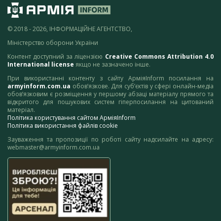
© 2018 - 2026, ІНФОРМАЦІЙНЕ АГЕНТСТВО,
Міністерство оборони України
Контент доступний за ліцензією
Creative Commons Attribution 4.0
International license
якщо не зазначено інше.
При використанні контенту з сайту АрміяInform посилання на
armyinform.com.ua
обов’язкове. Для суб’єктів у сфері онлайн-медіа
обов’язковим є розміщення у першому абзаці матеріалу прямого та
відкритого для пошукових систем гіперпосилання на цитований
матеріал.
Політика користування сайтом АрміяInform
Політика використання файлів cookie
Зауваження та пропозиції по роботі сайту надсилайте на адресу:
webmaster@armyinform.com.ua