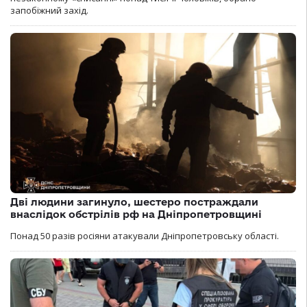
запобіжний захід.
Дві людини загинуло, шестеро постраждали
внаслідок обстрілів рф на Дніпропетровщині
Понад 50 разів росіяни атакували Дніпропетровську області.