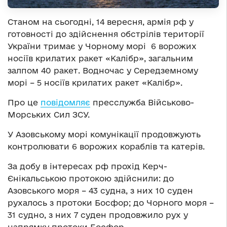
Станом на сьогодні, 14 вересня, армія рф у
готовності до здійснення обстрілів території
України тримає у
Чорному морі 6 ворожих
носіїв крилатих ракет «Калібр», загальним
залпом 40 ракет. Водночас
у Середземному
морі – 5 носіїв крилатих ракет «Калібр».
Про це
повідомляє
пресслужба Військово-
Морських Сил ЗСУ.
У Азовському морі комунікації продовжують
контролювати 6 ворожих кораблів та катерів.
За добу в інтересах рф прохід Керч-
Єнікальською протокою здійснили: до
Азовського моря – 43 судна, з них 10 суден
рухалось з протоки Босфор; до Чорного моря –
31 судно, з них 7 суден продовжило рух у
напрямку протоки Босфор.