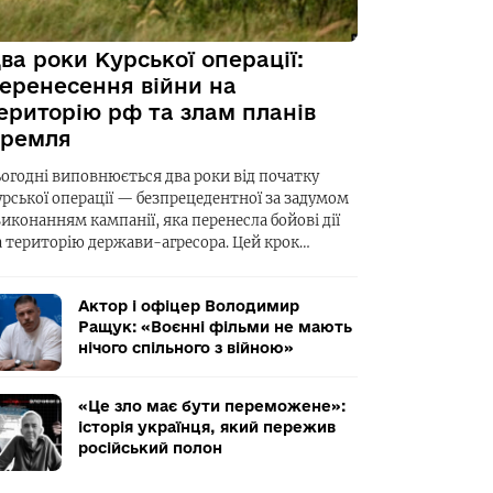
ва роки Курської операції:
еренесення війни на
ериторію рф та злам планів
ремля
ьогодні виповнюється два роки від початку
урської операції — безпрецедентної за задумом
виконанням кампанії, яка перенесла бойові дії
а територію держави-агресора. Цей крок…
Актор і офіцер Володимир
Ращук: «Воєнні фільми не мають
нічого спільного з війною»
«Це зло має бути переможене»:
історія українця, який пережив
російський полон