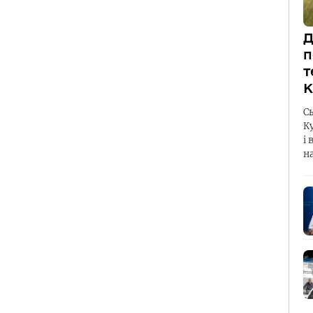
Д
п
т
К
С
К
і 
н