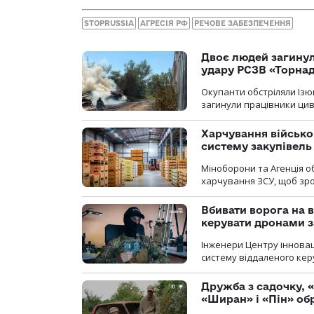
STOPRUSSIA
АГРЕСІЯ РФ
РЕЧОВЕ ЗАБЕЗПЕЧЕННЯ
Двоє людей загину
удару РСЗВ «Торнад
Окупанти обстріляли Ізю
загинули працівники цив
Харчування військ
систему закупівель
Міноборони та Агенція 
харчування ЗСУ, щоб зро
Вбивати ворога на в
керувати дронами з
Інженери Центру інновац
систему віддаленого ке
Дружба з садочку, «
«Ширан» і «Пін» о