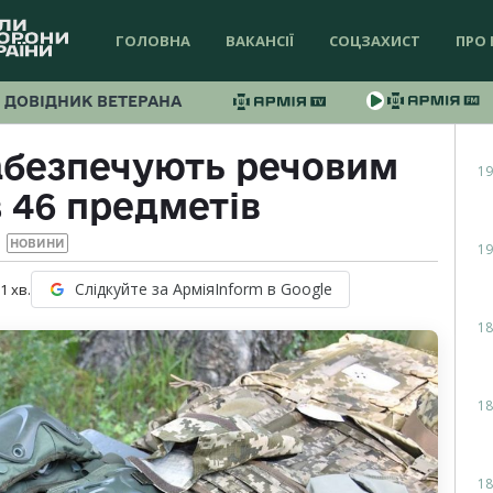
ГОЛОВНА
ВАКАНСІЇ
СОЦЗАХИСТ
ПРО 
ДОВІДНИК ВЕТЕРАНА
абезпечують речовим
19
 46 предметів
НОВИНИ
19
Слідкуйте за АрміяInform в Google
 1
хв.
18
18
18