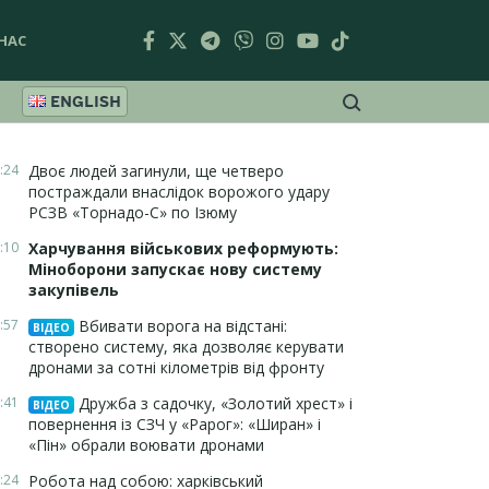
НАС
ENGLISH
:24
Двоє людей загинули, ще четверо
постраждали внаслідок ворожого удару
РСЗВ «Торнадо-С» по Ізюму
:10
Харчування військових реформують:
Міноборони запускає нову систему
закупівель
:57
Вбивати ворога на відстані:
ВІДЕО
створено систему, яка дозволяє керувати
дронами за сотні кілометрів від фронту
:41
Дружба з садочку, «Золотий хрест» і
ВІДЕО
повернення із СЗЧ у «Рарог»: «Ширан» і
«Пін» обрали воювати дронами
:24
Робота над собою: харківський