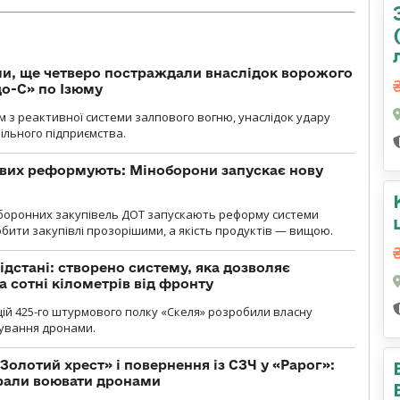
ли, ще четверо постраждали внаслідок ворожого
о-С» по Ізюму
м з реактивної системи залпового вогню, унаслідок удару
ільного підприємства.
ових реформують: Міноборони запускає нову
оборонних закупівель ДОТ запускають реформу системи
бити закупівлі прозорішими, а якість продуктів — вищою.
ідстані: створено систему, яка дозволяє
а сотні кілометрів від фронту
ій 425-го штурмового полку «Скеля» розробили власну
рування дронами.
Золотий хрест» і повернення із СЗЧ у «Рарог»:
брали воювати дронами