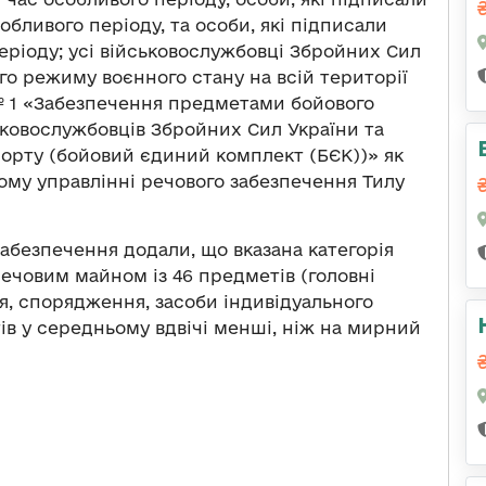
бливого періоду, та особи, які підписали
еріоду; усі військовослужбовці Збройних Сил
го режиму воєнного стану на всій території
 1 «Забезпечення предметами бойового
ьковослужбовців Збройних Сил України та
орту (бойовий єдиний комплект (БЄК))» як
ному управлінні речового забезпечення Тилу
абезпечення додали, що вказана категорія
ечовим майном із 46 предметів (головні
тя, спорядження, засоби індивідуального
ів у середньому вдвічі менші, ніж на мирний