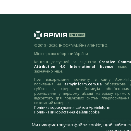
© 2018 - 2026, ІНФОРМАЦІЙНЕ АГЕНТСТВО,
Міністерство оборони України
Контент доступний за ліцензією
Creative Comm
Attribution 4.0 International license
якщо 
зазначено інше.
При використанні контенту з сайту АрміяInf
посилання на
armyinform.com.ua
обов’язкове. 
суб’єктів у сфері онлайн-медіа обов’язкови
розміщення у першому абзаці матеріалу прямого
відкритого для пошукових систем гіперпосилання
цитований матеріал.
Політика користування сайтом АрміяInform
Політика використання файлів cookie
Зауваження та пропозиції по роботі сайту надсилайте
Ми використовуємо файли cookie, щоб забезпе
адресу:
webmaster@armyinform.com.ua
використанн