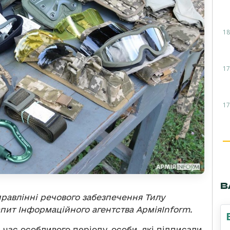
18
17
17
В
равлінні речового забезпечення Тилу
пит Інформаційного агентства АрміяInform.
д час особливого періоду, особи, які підписали