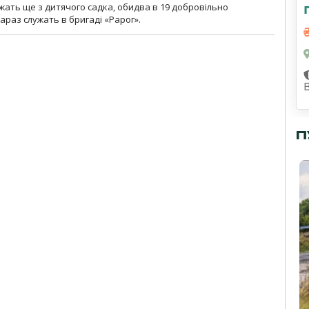
ужать ще з дитячого садка, обидва в 19 добровільно
зараз служать в бригаді «Рарог».
П