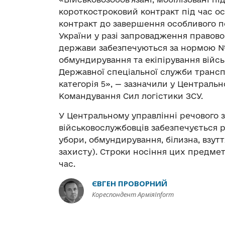
короткостроковий контракт під час осо
контракт до завершення особливого п
України у разі запровадження правово
держави забезпечуються за нормою №
обмундирування та екіпірування війс
Державної спеціальної служби трансп
категорія 5», — зазначили у Централь
Командування Сил логістики ЗСУ.
У Центральному управлінні речового з
військовослужбовців забезпечується р
убори, обмундирування, білизна, взут
захисту). Строки носіння цих предмет
час.
ЄВГЕН ПРОВОРНИЙ
Кореспондент АрміяInform