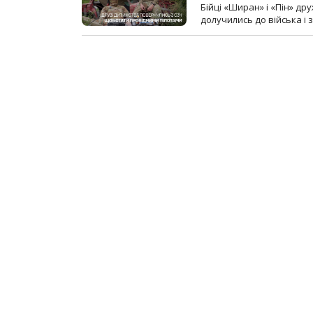
Бійці «Ширан» і «Пін» др
долучились до війська і 