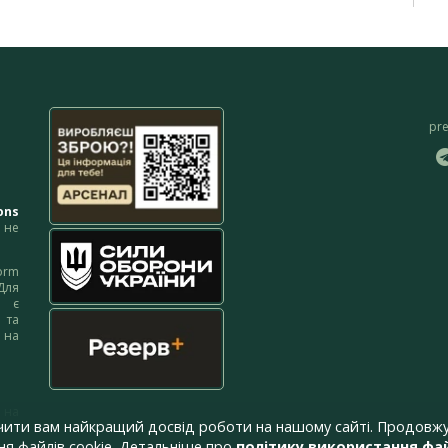
pr
ons
не
orm
Для
м є
 та
 на
 на
чити вам найкращий досвід роботи на нашому сайті. Продовжу
я файлів cookie. Детальніше про
політику використання фай