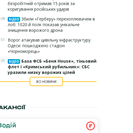
безробітний отримав 15 років за
коригування російських ударів
:08
Збили «Герберу» перехоплювачем в
ВІДЕО
лоб: 1020-й полк показав унікальне
знищення ворожого дрона
:51
Ворог атакував цивільну інфраструктуру
Одеси: пошкоджено стадіон
«Чорноморець»
:35
База ФСБ «Беня House», тіньовий
ВІДЕО
флот і «Кримський рубильник»: СБС
уразили низку ворожих цілей
ВСІ НОВИНИ
АКАНСІЇ
Водій