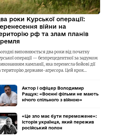
ва роки Курської операції:
еренесення війни на
ериторію рф та злам планів
ремля
ьогодні виповнюється два роки від початку
урської операції — безпрецедентної за задумом
виконанням кампанії, яка перенесла бойові дії
а територію держави-агресора. Цей крок…
Актор і офіцер Володимир
Ращук: «Воєнні фільми не мають
нічого спільного з війною»
«Це зло має бути переможене»:
історія українця, який пережив
російський полон