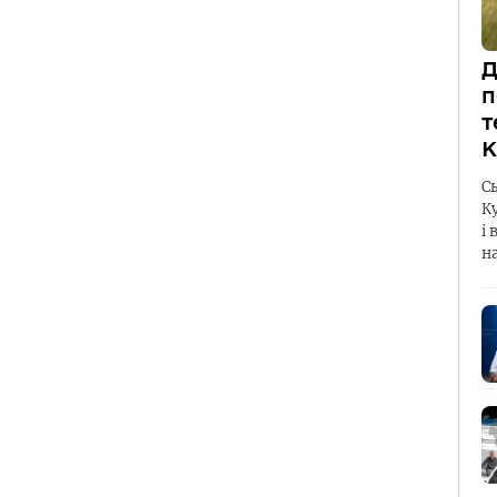
Д
п
т
К
С
К
і 
н