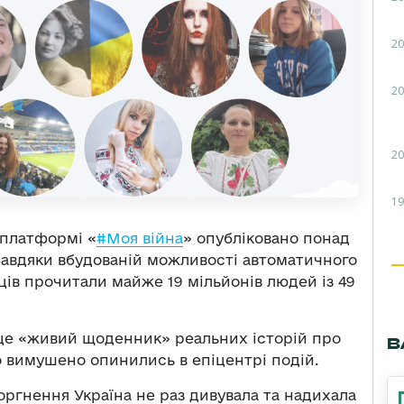
20
20
20
19
 платформі «
#Моя війна
» опубліковано понад
і. Завдяки вбудованій можливості автоматичного
нців прочитали майже 19 мільйонів людей із 49
це «живий щоденник» реальних історій про
В
що вимушено опинились в епіцентрі подій.
торгнення Україна не раз дивувала та надихала