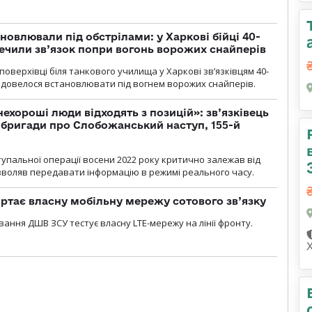
новлювали під обстрілами: у Харкові бійці 40-
печили зв’язок попри вогонь ворожих снайперів
оверхівці біля танкового училища у Харкові зв’язківцям 40-
и довелося встановлювати під вогнем ворожих снайперів.
 нехороші люди відходять з позицій»: зв’язківець
ї бригади про Слобожанський наступ, 155-й
тупальної операції восени 2022 року критично залежав від
озволяв передавати інформацію в режимі реального часу.
ртає власну мобільну мережу сотового зв’язку
вання ДШВ ЗСУ тестує власну LTE-мережу на лінії фронту.