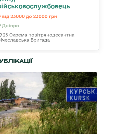
військовослужбовець
від 23000 до 23000 грн
Дніпро
25 Окрема повітрянодесантна
Січеславська Бригада
УБЛІКАЦІЇ