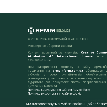
© 2018 - 2026, ІНФОРМАЦІЙНЕ АГЕНТСТВО,
Міністерство оборони України
Контент доступний за ліцензією
Creative Comm
Attribution 4.0 International license
якщо 
зазначено інше.
При використанні контенту з сайту АрміяInf
посилання на
armyinform.com.ua
обов’язкове. 
суб’єктів у сфері онлайн-медіа обов’язкови
розміщення у першому абзаці матеріалу прямого
відкритого для пошукових систем гіперпосилання
цитований матеріал.
Політика користування сайтом АрміяInform
Політика використання файлів cookie
Зауваження та пропозиції по роботі сайту надсилайте
Ми використовуємо файли cookie, щоб забезпе
адресу:
webmaster@armyinform.com.ua