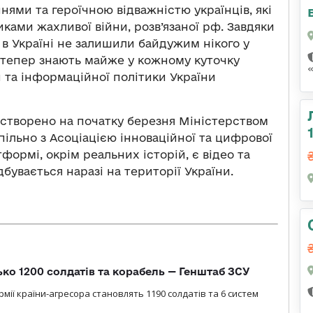
ями та героїчною відважністю українців, які
ами жахливої війни, розв’язаної рф. Завдяки
 в Україні не залишили байдужим нікого у
ф тепер знають майже у кожному куточку
и та інформаційної політики України
 створено на початку березня Міністерством
пільно з Асоціацією інноваційної та цифрової
тформі, окрім реальних історій, є відео та
бувається наразі на території України.
ько 1200 солдатів та корабель — Генштаб ЗСУ
мії країни-агресора становлять 1190 солдатів та 6 систем