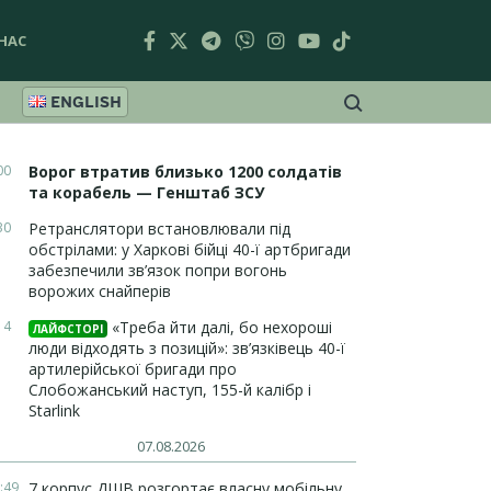
НАС
ENGLISH
00
Ворог втратив близько 1200 солдатів
та корабель — Генштаб ЗСУ
30
Ретранслятори встановлювали під
обстрілами: у Харкові бійці 40-ї артбригади
забезпечили зв’язок попри вогонь
ворожих снайперів
14
«Треба йти далі, бо нехороші
ЛАЙФСТОРІ
люди відходять з позицій»: зв’язківець 40-ї
артилерійської бригади про
Слобожанський наступ, 155-й калібр і
Starlink
07.08.2026
:49
7 корпус ДШВ розгортає власну мобільну