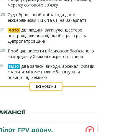
мережу сотового зв’язку
:38
Суд обрав запобіжні заходи двом
екскерівникам ТЦК та СП на Закарпатті
:21
Дві людини загинуло, шестеро
ФОТО
постраждали внаслідок обстрілів рф на
Дніпропетровщині
:09
Пообіцяв вивезти військовозобов’язаного
за кордон: у Харкові викрито офіцера
:51
Два запасні виходи, арсенал, склади,
ВІДЕО
спальня: мінометники облаштували
позицію під землею
ВСІ НОВИНИ
АКАНСІЇ
Пілот FPV дрону,