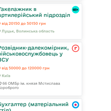
Такелажник в
артилерійський підрозділ
від 20150 до 50150 грн
Луцьк, Волинська область
Розвідник-далекомірник,
військовослужбовець у
ЗСУ
від 50000 до 120000 грн
Київ
66 ОМБр ім. князя Мстислава
Хороброго
Бухгалтер (матеріальний
стіл),