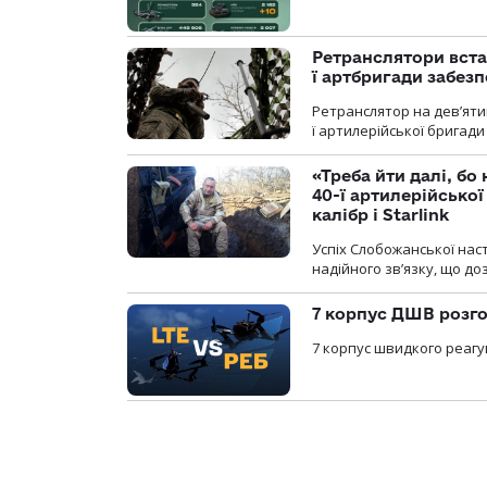
Ретранслятори вста
ї артбригади забез
Ретранслятор на дев’ятип
ї артилерійської бригад
«Треба йти далі, бо
40-ї артилерійсько
калібр і Starlink
Успіх Слобожанської нас
надійного зв’язку, що д
7 корпус ДШВ розго
7 корпус швидкого реагу