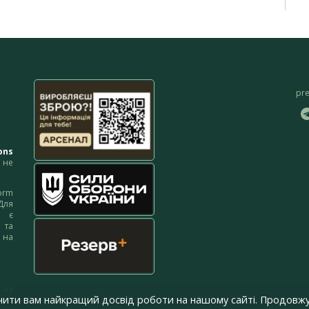
pr
ons
не
orm
Для
м є
 та
 на
 на
чити вам найкращий досвід роботи на нашому сайті. Продовжу