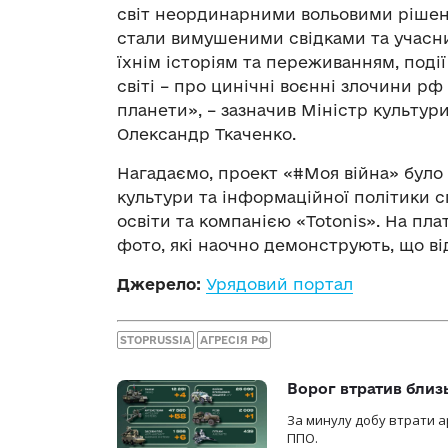
світ неординарними вольовими рішенн
стали вимушеними свідками та учасник
їхнім історіям та переживанням, події
світі – про цинічні воєнні злочини р
планети», – зазначив Міністр культур
Олександр Ткаченко.
Нагадаємо, проект «#Моя війна» було
культури та інформаційної політики с
освіти та компанією «Totonis». На пла
фото, які наочно демонструють, що від
Джерело:
Урядовий портал
STOPRUSSIA
АГРЕСІЯ РФ
Ворог втратив близ
За минулу добу втрати ар
ППО.