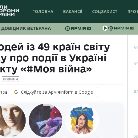
ГОЛОВНА
ВАКАНСІЇ
СОЦЗАХИСТ
ПРО 
ДОВІДНИК ВЕТЕРАНА
ей із 49 країн світу
8:
 про події в Україні
6:
кту «#Моя війна»
НОВИНИ
6:
Слідкуйте за АрміяInform в Google
 1
хв.
20