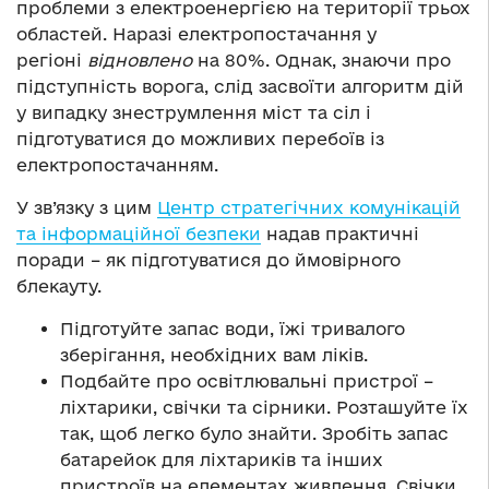
проблеми з електроенергією на території трьох
областей. Наразі електропостачання у
регіоні
відновлено
на 80%. Однак, знаючи про
підступність ворога, слід засвоїти алгоритм дій
у випадку знеструмлення міст та сіл і
підготуватися до можливих перебоїв із
електропостачанням.
У зв’язку з цим
Центр стратегічних комунікацій
та інформаційної безпеки
надав практичні
поради – як підготуватися до ймовірного
блекауту.
Підготуйте запас води, їжі тривалого
зберігання, необхідних вам ліків.
Подбайте про освітлювальні пристрої –
ліхтарики, свічки та сірники. Розташуйте їх
так, щоб легко було знайти. Зробіть запас
батарейок для ліхтариків та інших
пристроїв на елементах живлення. Свічки