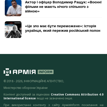
Актор і офіцер Володимир Ращук: «Воєнні
фільми не мають нічого спільного з
війною»
«Це зло має бути переможене»: історія
українця, який пережив російський полон
© 2018 - 2026, ІНФОРМАЦІЙНЕ АГЕНТСТВО,
Міністерство оборони України
Контент доступний за ліцензією
Creative Commons Attribution 4.0
International license
якщо не зазначено інше.
При використанні контенту з сайту АрміяInform посилання на