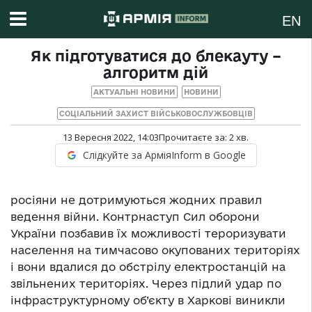
EN
Як підготуватися до блекауту –
алгоритм дій
АКТУАЛЬНІ НОВИНИ
НОВИНИ
СОЦІАЛЬНИЙ ЗАХИСТ ВІЙСЬКОВОСЛУЖБОВЦІВ
13 Вересня 2022, 14:03
Прочитаєте за:
2
хв.
Слідкуйте за АрміяInform в Google
росіяни не дотримуються жодних правил
ведення війни. Контрнаступ Сил оборони
України позбавив їх можливості тероризувати
населення на тимчасово окупованих територіях
і вони вдалися до обстрілу електростанцій на
звільнених територіях. Через підлий удар по
інфраструктурному об’єкту в Харкові виникли