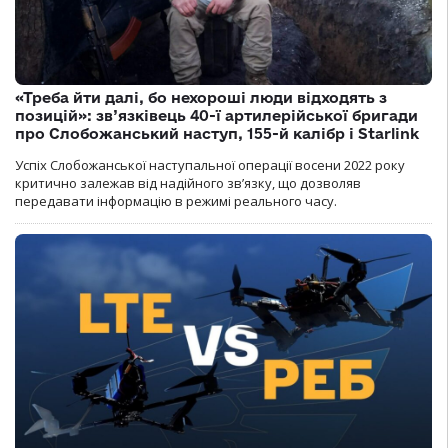
«Треба йти далі, бо нехороші люди відходять з
позицій»: зв’язківець 40-ї артилерійської бригади
про Слобожанський наступ, 155-й калібр і Starlink
Успіх Слобожанської наступальної операції восени 2022 року
критично залежав від надійного зв’язку, що дозволяв
передавати інформацію в режимі реального часу.