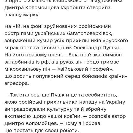
З одного з малюнків військового та художника
Дмитра Коломойцева Укрпошта створила
власну марку.
На ній, на фоні зруйнованих російськими
обстрілами українських багатоповерхівок,
зображений кумир усіх прихильників «русского
міра» поет та письменник Олександр Пушкін.
На його правому плечі — біла пов’язка, символ
загарбників із рф, а в руках він гордо тримає
мікрохвильову піч — «військовий трофей»,
що досить популярний серед бойовиків країни-
агресора.
— Так сталось, що Пушкін це та особистість,
якою російські прихильники нападу на Україну
виправдовували культурну та й збройну
експансію щодо нашої країни, — розповів автор
Дмитро Коломойцев. — Тому я і обрав
цю постать для своєї роботи.