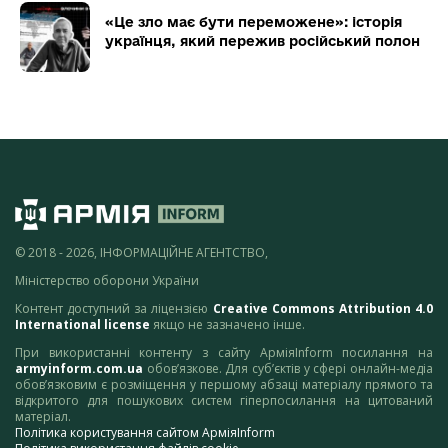
«Це зло має бути переможене»: історія
українця, який пережив російський полон
© 2018 - 2026, ІНФОРМАЦІЙНЕ АГЕНТСТВО,
Міністерство оборони України
Контент доступний за ліцензією
Creative Commons Attribution 4.0
International license
якщо не зазначено інше.
При використанні контенту з сайту АрміяInform посилання на
armyinform.com.ua
обов’язкове. Для суб’єктів у сфері онлайн-медіа
обов’язковим є розміщення у першому абзаці матеріалу прямого та
відкритого для пошукових систем гіперпосилання на цитований
матеріал.
Політика користування сайтом АрміяInform