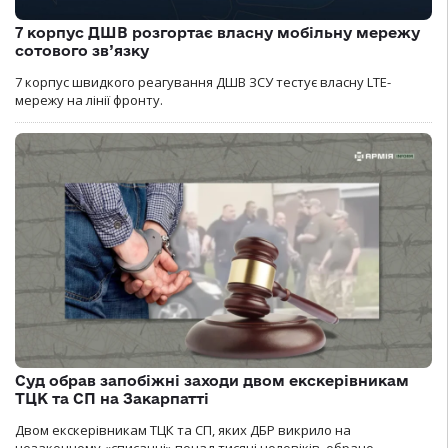
7 корпус ДШВ розгортає власну мобільну мережу
сотового зв’язку
7 корпус швидкого реагування ДШВ ЗСУ тестує власну LTE-
мережу на лінії фронту.
Суд обрав запобіжні заходи двом екскерівникам
ТЦК та СП на Закарпатті
Двом екскерівникам ТЦК та СП, яких ДБР викрило на
незаконному «списанні» понад тисячі чоловіків, обрано