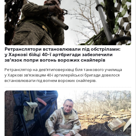
Ретранслятори встановлювали під обстрілами:
у Харкові бійці 40-ї артбригади забезпечили
зв’язок попри вогонь ворожих снайперів
Ретранслятор на дев’ятиповерхівці біля танкового училища
у Харкові зв’язківцям 40-ї артилерійської бригади довелося
встановлювати під вогнем ворожих снайперів.