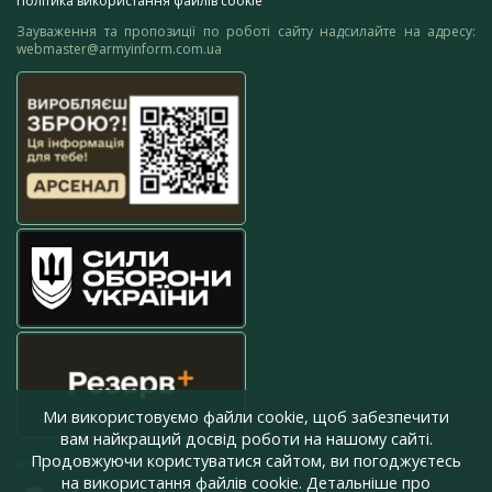
Політика використання файлів cookie
Зауваження та пропозиції по роботі сайту надсилайте на адресу:
webmaster@armyinform.com.ua
Ми використовуємо файли cookie, щоб забезпечити
вам найкращий досвід роботи на нашому сайті.
Продовжуючи користуватися сайтом, ви погоджуєтесь
press@armyinform.com.ua
на використання файлів cookie. Детальніше про