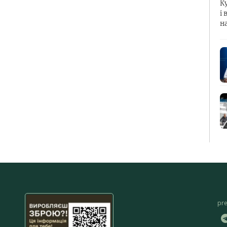
К
і 
н
pr