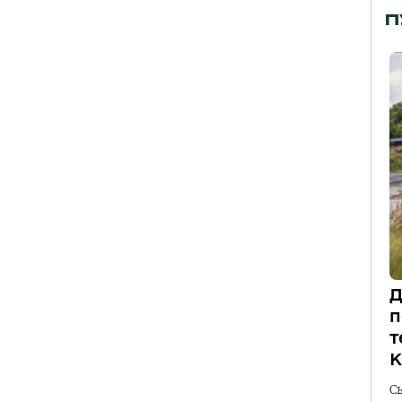
П
Д
п
т
К
С