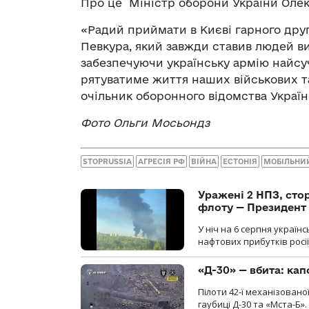
Про це Міністр оборони України Олек
«Радий приймати в Києві гарного друг
Певкура, який завжди ставив людей ви
забезпечуючи українську армію найс
рятуватиме життя наших військових та
очільник оборонного відомства Україн
Фото Ольги Мосьондз
STOPRUSSIA
АГРЕСІЯ РФ
ВІЙНА
ЕСТОНІЯ
МОБІЛЬНИ
Уражені 2 НПЗ, сто
флоту — Президент
У ніч на 6 серпня україн
нафтових прибутків росії
«Д-30» — вбита: кап
Пілоти 42-ї механізовано
гаубиці Д-30 та «Мста-Б».