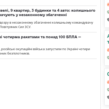
елі, 9 квартир, 3 будинки та 4 авто: колишнього
ачують у незаконному збагаченні
ідозру в незаконному збагаченні колишньому командувачу
Повітряних Сил ЗСУ.
чі чотирма ракетами та понад 100 БПЛА —
, російські окупаційні війська запустили по Україні чотири
рних безпілотників.