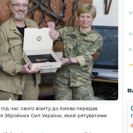
9:
9:
8:
В
під час свого візиту до Києва передав
я Збройних Сил України, який рятуватиме