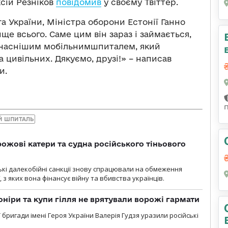
сій Резніков
повідомив
у своєму Твіттер.
а України, Міністра оборони Естонії Ганно
ще всього. Саме цим він зараз і займається,
учаснішим мобільнимшпиталем, який
 цивільних. Дякуємо, друзі!» – написав
и.
Й ШПИТАЛЬ
рожові катери та судна російського тіньового
ські далекобійні санкції знову спрацювали на обмеження
, з яких вона фінансує війну та вбивства українців.
оніри та купи гілля не врятували ворожі гармати
ї бригади імені Героя України Валерія Гудзя уразили російські