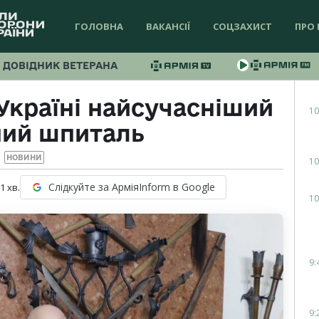
ГОЛОВНА
ВАКАНСІЇ
СОЦЗАХИСТ
ПРО 
ДОВІДНИК ВЕТЕРАНА
Україні найсучасніший
10
ний шпиталь
НОВИНИ
10
Слідкуйте за АрміяInform в Google
 1
хв.
10
9:
9: