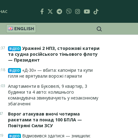
НАС
ENGLISH
:37
Уражені 2 НПЗ, сторожові катери
ВІДЕО
та судна російського тіньового флоту
— Президент
:18
«Д-30» — вбита: капоніри та купи
ВІДЕО
гілля не врятували ворожі гармати
:03
Апартаменти в Буковелі, 9 квартир, 3
будинки та 4 авто: колишнього
командувача звинувачують у незаконному
збагаченні
47
Ворог атакував вночі чотирма
ракетами та понад 100 БПЛА —
Повітряні Сили ЗСУ
29
Відмовився здатися — знищили:
ВІДЕО