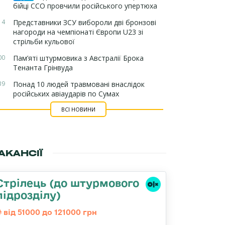
бійці ССО провчили російського упертюха
14
Представники ЗСУ вибороли дві бронзові
нагороди на чемпіонаті Європи U23 зі
стрільби кульової
00
Пам’яті штурмовика з Австралії Брока
Тенанта Грінвуда
39
Понад 10 людей травмовані внаслідок
російських авіаударів по Сумах
ВСІ НОВИНИ
АКАНСІЇ
Стрілець (до штурмового
підрозділу)
від 51000 до 121000 грн