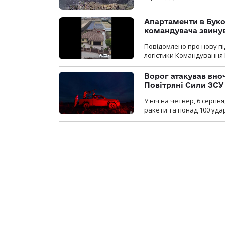
Апартаменти в Буков
командувача звинув
Повідомлено про нову п
логістики Командування 
Ворог атакував вно
Повітряні Сили ЗСУ
У ніч на четвер, 6 серпня
ракети та понад 100 уда