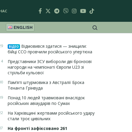
НАС
ENGLISH
29
Відмовився здатися — знищили:
ВІДЕО
бійці ССО провчили російського упертюха
14
Представники ЗСУ вибороли дві бронзові
нагороди на чемпіонаті Європи U23 зі
стрільби кульової
00
Пам’яті штурмовика з Австралії Брока
Тенанта Грінвуда
39
Понад 10 людей травмовані внаслідок
російських авіаударів по Сумах
22
На Харківщині жертвами російського удару
стали троє цивільних
07
На фронті зафіксовано 261