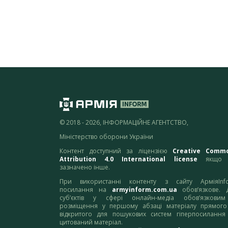
© 2018 - 2026, ІНФОРМАЦІЙНЕ АГЕНТСТВО,
Міністерство оборони України
Контент доступний за ліцензією
Creative Comm
Attribution 4.0 International license
якщо 
зазначено інше.
При використанні контенту з сайту АрміяInf
посилання на
armyinform.com.ua
обов’язкове. 
суб’єктів у сфері онлайн-медіа обов’язкови
розміщення у першому абзаці матеріалу прямого
відкритого для пошукових систем гіперпосилання
цитований матеріал.