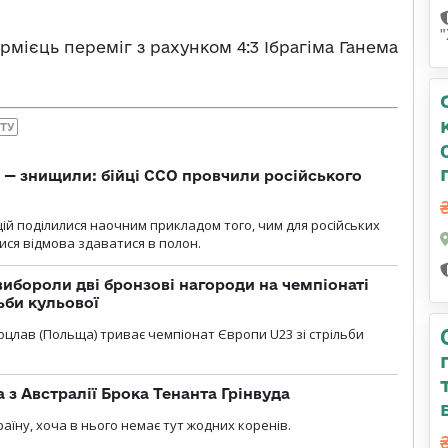
армієць переміг з рахунком 4:3 Ібрагіма Ганема
ІТУ
 — знищили: бійці ССО провчили російського
ій поділилися наочним прикладом того, чим для російських
ися відмова здаватися в полон.
ибороли дві бронзові нагороди на чемпіонаті
ьби кульової
 Вроцлав (Польща) триває чемпіонат Європи U23 зі стрільби
 з Австралії Брока Тенанта Грінвуда
аїну, хоча в нього немає тут жодних коренів.