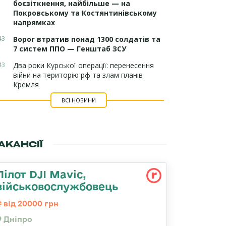
боєзіткнення, найбільше — на
Покровському та Костянтинівському
напрямках
43
Ворог втратив понад 1300 солдатів та
7 систем ППО — Генштаб ЗСУ
43
Два роки Курської операції: перенесення
війни на територію рф та злам планів
Кремля
ВСІ НОВИНИ
АКАНСІЇ
Пілот DJI Mavic,
військовослужбовець
від 20000 грн
Дніпро