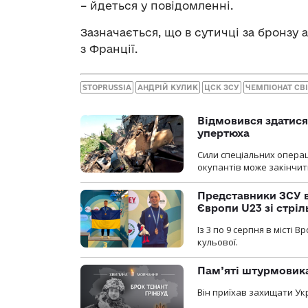
– йдеться у повідомленні.
Зазначається, що в сутичці за бронзу 
з Франції.
STOPRUSSIA
АНДРІЙ КУЛИК
ЦСК ЗСУ
ЧЕМПІОНАТ СВ
Відмовився здатися
упертюха
Сили спеціальних операц
окупантів може закінчит
Представники ЗСУ в
Європи U23 зі стріл
Із 3 по 9 серпня в місті
кульової.
Пам’яті штурмовика
Він приїхав захищати Укр