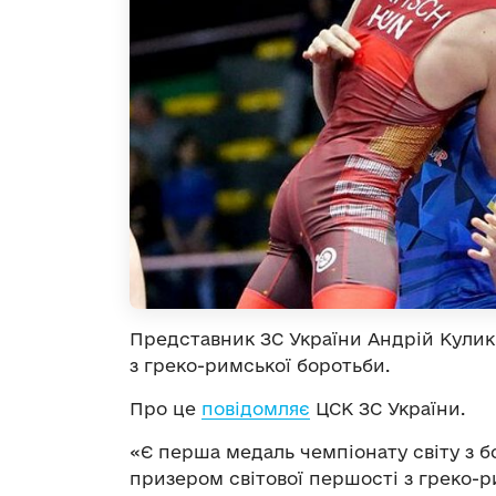
Представник ЗС України Андрій Кулик
з греко-римської боротьби.
Про це
повідомляє
ЦСК ЗС України.
«Є перша медаль чемпіонату світу з бо
призером світової першості з греко-рим