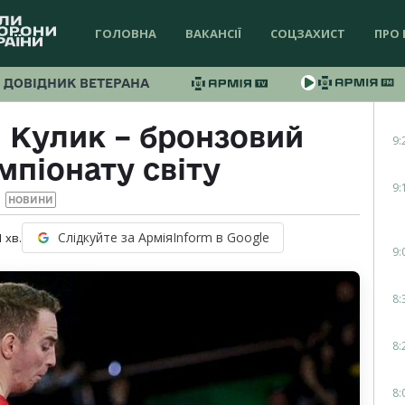
ГОЛОВНА
ВАКАНСІЇ
СОЦЗАХИСТ
ПРО 
ДОВІДНИК ВЕТЕРАНА
 Кулик – бронзовий
9:
мпіонату світу
9:
НОВИНИ
Слідкуйте за АрміяInform в Google
1
хв.
9:
8:
8:
8: