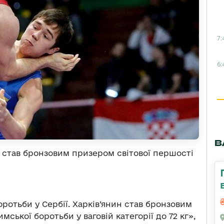
7:
6:
В
 став бронзовим призером світової першості
ротьби у Сербії. Харків’янин став бронзовим
ської боротьби у ваговій категорії до 72 кг»,