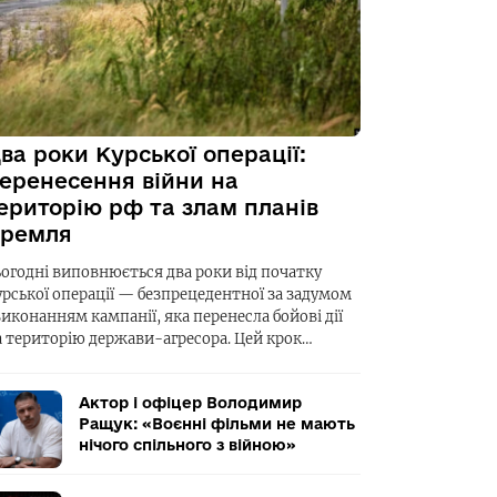
ва роки Курської операції:
еренесення війни на
ериторію рф та злам планів
ремля
ьогодні виповнюється два роки від початку
урської операції — безпрецедентної за задумом
виконанням кампанії, яка перенесла бойові дії
а територію держави-агресора. Цей крок…
Актор і офіцер Володимир
Ращук: «Воєнні фільми не мають
нічого спільного з війною»