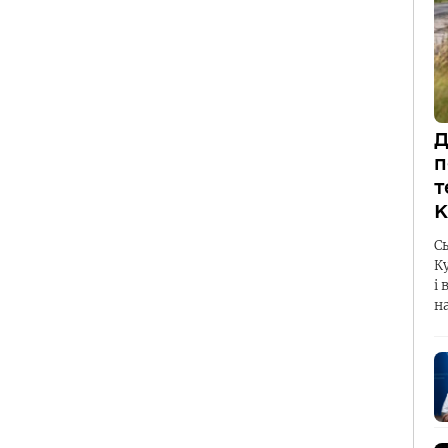
Д
п
т
К
С
К
і 
н