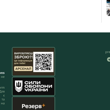
pr
ons
не
orm
Для
м є
 та
 на