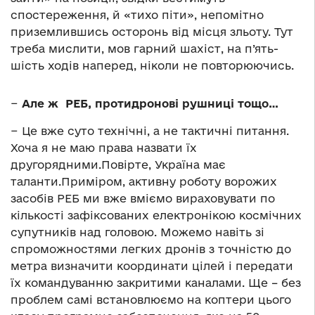
спостереження, й «тихо піти», непомітно
приземлившись осторонь від місця зльоту. Тут
треба мислити, мов гарний шахіст, на п’ять-
шість ходів наперед, ніколи не повторюючись.
−
Але ж РЕБ, протидронові рушниці тощо…
− Це вже суто технічні, а не тактичні питання.
Хоча я не маю права назвати їх
другорядними.Повірте, Україна має
таланти.Приміром, активну роботу ворожих
засобів РЕБ ми вже вміємо вираховувати по
кількості зафіксованих електронікою космічних
супутників над головою. Можемо навіть зі
спроможностями легких дронів з точністю до
метра визначити координати цілей і передати
їх командуванню закритими каналами. Ще – без
проблем самі встановлюємо на коптери цього