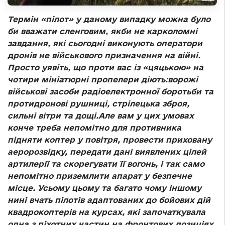
Термін «пілот» у даному випадку можна було
би вважати сленговим, якби не карколомні
завдання, які сьогодні виконують оператори
дронів не військового призначення на війні.
Просто уявіть, що проти вас із «цяцькою» на
чотири мініатюрні пропелери діють:ворожі
військові засоби радіоелектронної боротьби та
протидронові рушниці, стрілецька зброя,
сильні вітри та дощі.Але вам у цих умовах
конче треба непомітно для противника
підняти коптер у повітря, провести приховану
аеророзвідку, передати дані виявлених цілей
артилерії та скорегувати її вогонь, і так само
непомітно приземлити апарат у безпечне
місце. Усьому цьому та багато чому іншому
нині вчать пілотів адаптованих до бойових дій
квадрокоптерів на курсах, які започаткувала
одна з піхотних частин на фронтових позиціях