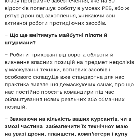
класу програмне забезпечення, яке на 50
відсотків полегшує роботу в умовах РЕБ, або ж
рятує дрон від захоплення, уникаючи зон
активної роботи протидіючих засобів.
−
Що ще вмітимуть майбутні пілоти й
штурмани?
− Робити приховані від ворога обльоти й
вивчення власних позицій на предмет недоліків
у маскуванні техніки, вогневих засобів і
особового складу.Це вже стандартна для нас
практика виявлення демаскуючих ознак, про що
нас постійно просять командири під час
облаштування нових реальних або обманних
позицій.
−
Зважаючи на кількість ваших курсантів, чи в
змозі частина забезпечити їх технічно? Маю
на увазі дрони, планшети, комп’ютери і купу