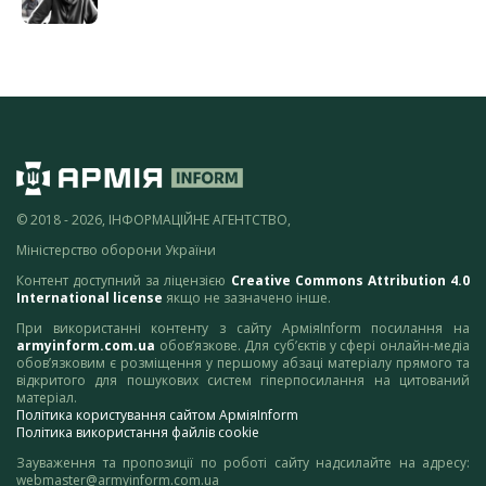
© 2018 - 2026, ІНФОРМАЦІЙНЕ АГЕНТСТВО,
Міністерство оборони України
Контент доступний за ліцензією
Creative Commons Attribution 4.0
International license
якщо не зазначено інше.
При використанні контенту з сайту АрміяInform посилання на
armyinform.com.ua
обов’язкове. Для суб’єктів у сфері онлайн-медіа
обов’язковим є розміщення у першому абзаці матеріалу прямого та
відкритого для пошукових систем гіперпосилання на цитований
матеріал.
Політика користування сайтом АрміяInform
Політика використання файлів cookie
Зауваження та пропозиції по роботі сайту надсилайте на адресу:
webmaster@armyinform.com.ua