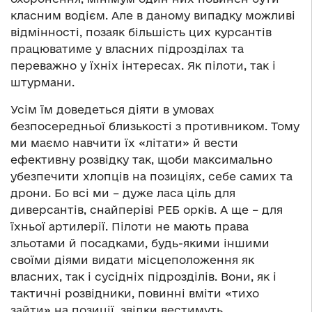
класним водієм. Але в даному випадку можливі
відмінності, позаяк більшість цих курсантів
працюватиме у власних підрозділах та
переважно у їхніх інтересах. Як пілоти, так і
штурмани.
Усім їм доведеться діяти в умовах
безпосередньої близькості з противником. Тому
ми маємо навчити їх «літати» й вести
ефективну розвідку так, щоби максимально
убезпечити хлопців на позиціях, себе самих та
дрони. Бо всі ми – дуже ласа ціль для
диверсантів, снайперіві РЕБ орків. А ще – для
їхньої артилерії. Пілоти не мають права
зльотами й посадками, будь-якими іншими
своїми діями видати місцеположення як
власних, так і сусідніх підрозділів. Вони, як і
тактичні розвідники, повинні вміти «тихо
зайти» на позиції, звідки вестимуть