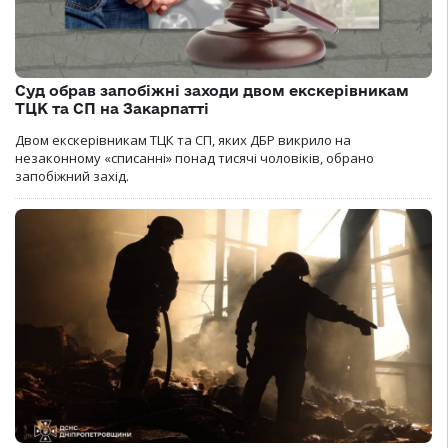
Суд обрав запобіжні заходи двом екскерівникам
ТЦК та СП на Закарпатті
Двом екскерівникам ТЦК та СП, яких ДБР викрило на
незаконному «списанні» понад тисячі чоловіків, обрано
запобіжний захід.