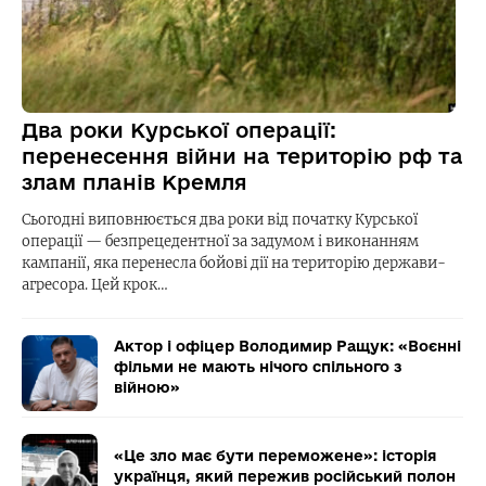
Два роки Курської операції:
перенесення війни на територію рф та
злам планів Кремля
Сьогодні виповнюється два роки від початку Курської
операції — безпрецедентної за задумом і виконанням
кампанії, яка перенесла бойові дії на територію держави-
агресора. Цей крок…
Актор і офіцер Володимир Ращук: «Воєнні
фільми не мають нічого спільного з
війною»
«Це зло має бути переможене»: історія
українця, який пережив російський полон