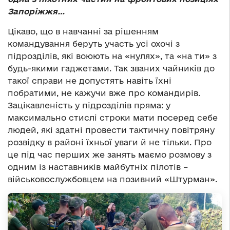
Запоріжжя…
Цікаво, що в навчанні за рішенням
командування беруть участь усі охочі з
підрозділів, які воюють на «нулях», та «на ти» з
будь-якими гаджетами. Так званих чайників до
такої справи не допустять навіть їхні
побратими, не кажучи вже про командирів.
Зацікавленість у підрозділів пряма: у
максимально стислі строки мати посеред себе
людей, які здатні провести тактичну повітряну
розвідку в районі їхньої уваги й не тільки. Про
це під час перших же занять маємо розмову з
одним із наставників майбутніх пілотів –
військовослужбовцем на позивний «Штурман».