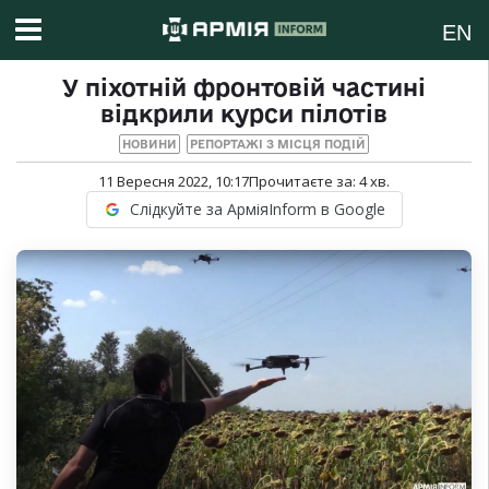
EN
У піхотній фронтовій частині
відкрили курси пілотів
НОВИНИ
РЕПОРТАЖІ З МІСЦЯ ПОДІЙ
11 Вересня 2022, 10:17
Прочитаєте за:
4
хв.
Слідкуйте за АрміяInform в Google