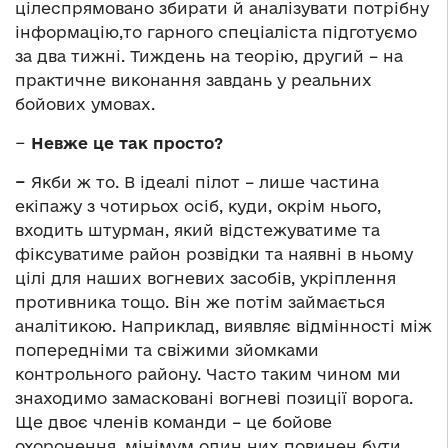
цілеспрямовано збирати й аналізувати потрібну
інформацію,то гарного спеціаліста підготуємо
за два тижні. Тиждень на теорію, другий – на
практичне виконання завдань у реальних
бойових умовах.
−
Невже це так просто?
−
Якби ж то. В ідеалі пілот – лише частина
екіпажу з чотирьох осіб, куди, окрім нього,
входить штурман, який відстежуватиме та
фіксуватиме район розвідки та наявні в ньому
цілі для наших вогневих засобів, укріплення
противника тощо. Він же потім займається
аналітикою. Наприклад, виявляє відмінності між
попередніми та свіжими зйомками
контрольного району. Часто таким чином ми
знаходимо замасковані вогневі позиції ворога.
Ще двоє членів команди – це бойове
охоронення, мінімум один них повинен бути