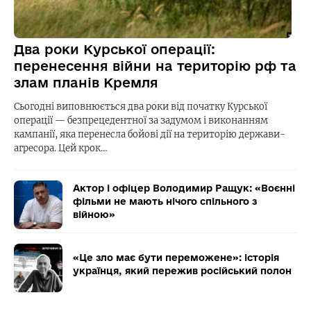
Два роки Курської операції:
перенесення війни на територію рф та
злам планів Кремля
Сьогодні виповнюється два роки від початку Курської
операції — безпрецедентної за задумом і виконанням
кампанії, яка перенесла бойові дії на територію держави-
агресора. Цей крок…
Актор і офіцер Володимир Ращук: «Воєнні
фільми не мають нічого спільного з
війною»
«Це зло має бути переможене»: історія
українця, який пережив російський полон