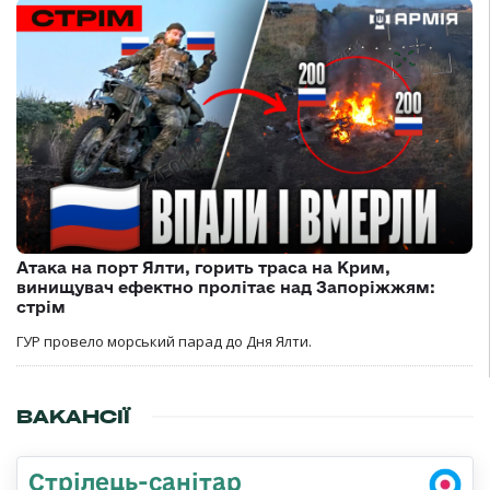
Атака на порт Ялти, горить траса на Крим,
винищувач ефектно пролітає над Запоріжжям:
стрім
ГУР провело морський парад до Дня Ялти.
ВАКАНСІЇ
Стрілець-санітар