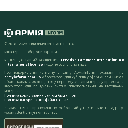
© 2018 - 2026, ІНФОРМАЦІЙНЕ АГЕНТСТВО,
Міністерство оборони України
Контент доступний за ліцензією
Creative Commons Attribution 4.0
International license
якщо не зазначено інше.
При використанні контенту з сайту АрміяInform посилання на
armyinform.com.ua
обов’язкове. Для суб’єктів у сфері онлайн-медіа
обов’язковим є розміщення у першому абзаці матеріалу прямого та
відкритого для пошукових систем гіперпосилання на цитований
матеріал.
Політика користування сайтом АрміяInform
Політика використання файлів cookie
Зауваження та пропозиції по роботі сайту надсилайте на адресу:
webmaster@armyinform.com.ua