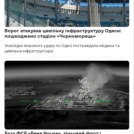
Ворог атакував цивільну інфраструктуру Одеси:
пошкоджено стадіон «Чорноморець»
Унаслідок ворожого удару по Одесі постраждала людина та
цивільна інфраструктура.
База ФСБ «Беня House», тіньовий флот і