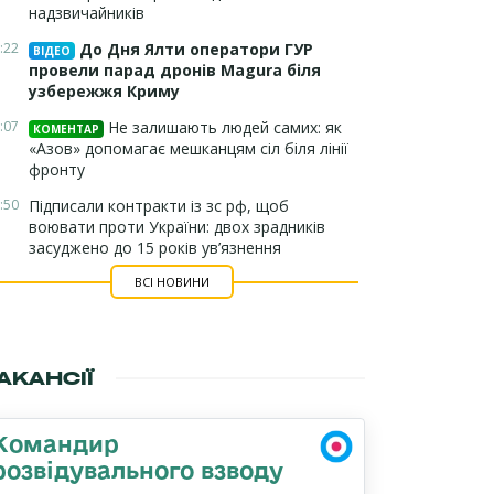
надзвичайників
:22
До Дня Ялти оператори ГУР
ВІДЕО
провели парад дронів Magura біля
узбережжя Криму
:07
Не залишають людей самих: як
КОМЕНТАР
«Азов» допомагає мешканцям сіл біля лінії
фронту
:50
Підписали контракти із зс рф, щоб
воювати проти України: двох зрадників
засуджено до 15 років ув’язнення
ВСІ НОВИНИ
АКАНСІЇ
Командир
розвідувального взводу