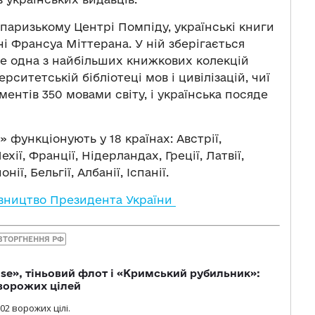
в паризькому Центрі Помпіду, українські книги
і Франсуа Міттерана. У ній зберігається
Це одна з найбільших книжкових колекцій
ерситетській бібліотеці мов і цивілізацій, чиї
ентів 350 мовами світу, і українська посяде
 функціонують у 18 країнах: Австрії,
хії, Франції, Нідерландах, Греції, Латвії,
нії, Бельгії, Албанії, Іспанії.
вництво Президента України
ВТОРГНЕННЯ РФ
se», тіньовий флот і «Кримський рубильник»:
ворожих цілей
02 ворожих цілі.