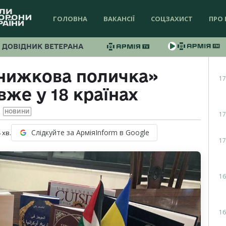
ГОЛОВНА
ВАКАНСІЇ
СОЦЗАХИСТ
ПРО 
ДОВІДНИК ВЕТЕРАНА
книжкова поличка»
17
вже у 18 країнах
НОВИНИ
17
Слідкуйте за АрміяInform в Google
4
хв.
17
16
16