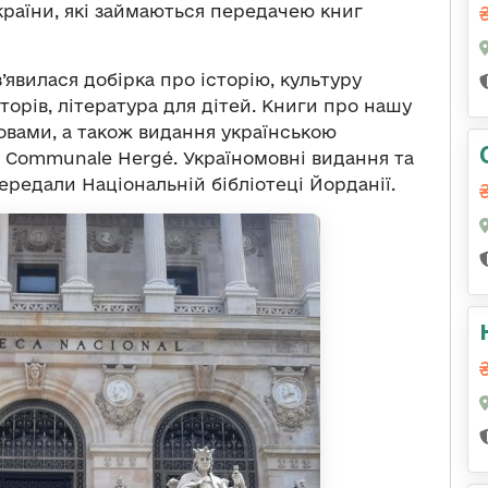
країни, які займаються передачею книг
 з’явилася добірка про історію, культуру
торів, література для дітей. Книги про нашу
овами, а також видання українською
 Communale Hergé. Україномовні видання та
редали Національній бібліотеці Йорданії.