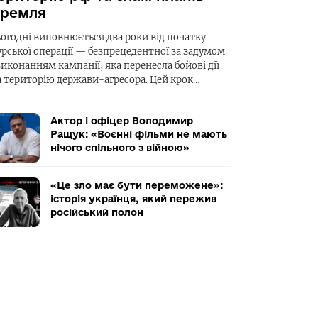
ремля
ьогодні виповнюється два роки від початку
урської операції — безпрецедентної за задумом
виконанням кампанії, яка перенесла бойові дії
а територію держави-агресора. Цей крок…
Актор і офіцер Володимир
Ращук: «Воєнні фільми не мають
нічого спільного з війною»
«Це зло має бути переможене»:
історія українця, який пережив
російський полон