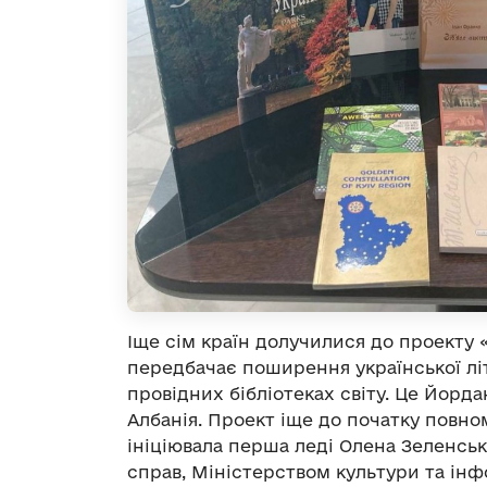
Іще сім країн долучилися до проекту 
передбачає поширення української літ
провідних бібліотеках світу. Це Йордані
Албанія. Проект іще до початку повн
ініціювала перша леді Олена Зеленсь
справ, Міністерством культури та інф