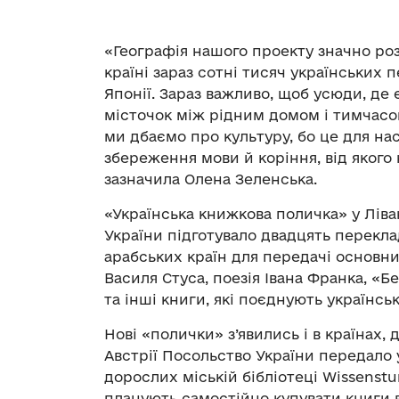
«Географія нашого проекту значно роз
країні зараз сотні тисяч українських п
Японії. Зараз важливо, щоб усюди, де є
місточок між рідним домом і тимчасов
ми дбаємо про культуру, бо це для нас
збереження мови й коріння, від якого 
зазначила Олена Зеленська.
«Українська книжкова поличка» у Ліва
України підготувало двадцять переклад
арабських країн для передачі основни
Василя Стуса, поезія Івана Франка, «
та інші книги, які поєднують українськ
Нові «полички» з’явились і в країнах, 
Австрії Посольство України передало 
дорослих міській бібліотеці Wissenstu
планують самостійно купувати книги в