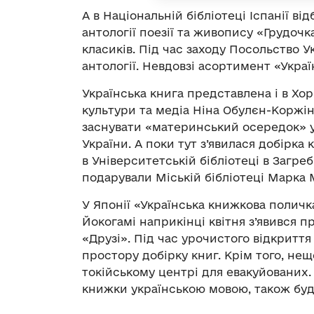
А в Національній бібліотеці Іспанії ві
антології поезії та живопису «Грудочка
класиків. Під час заходу Посольство У
антології. Невдовзі асортимент «Укра
Українська книга представлена і в Хор
культури та медіа Ніна Обулєн-Коржін
заснувати «материнський осередок» ук
України. А поки тут з’явилася добірка
в Університетській бібліотеці в Загре
подарували Міській бібліотеці Марка М
У Японії «Українська книжкова поличка
Йокогамі наприкінці квітня з’явився п
«Друзі». Під час урочистого відкриття
простору добірку книг. Крім того, нещ
токійському центрі для евакуйованих.
книжки українською мовою, також буду