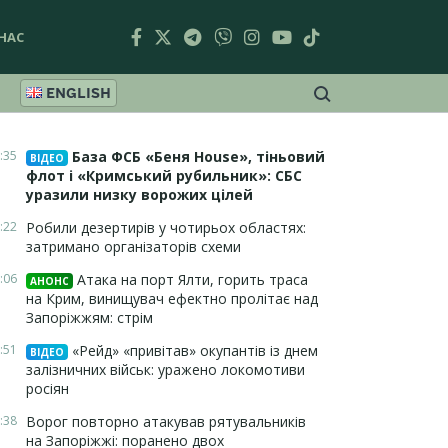
НАС
ENGLISH
:35
База ФСБ «Беня House», тіньовий
ВІДЕО
флот і «Кримський рубильник»: СБС
уразили низку ворожих цілей
:22
Робили дезертирів у чотирьох областях:
затримано організаторів схеми
:06
Атака на порт Ялти, горить траса
АНОНС
на Крим, винищувач ефектно пролітає над
Запоріжжям: стрім
:51
«Рейд» «привітав» окупантів із днем
ВІДЕО
залізничних військ: уражено локомотиви
росіян
:38
Ворог повторно атакував рятувальників
на Запоріжжі: поранено двох