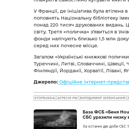
У Франції, де ініціатива була втілена 
поповнять Національну бібліотеку імен
понад 220 тисяч друкованих видань. 
світу. Третя «поличка» з’явиться в Унів
фонди налічують близько 1,5 млн докум
серед них почесне місце.
Загалом «Українські книжкові полички»
Туреччині, Литві, Словаччині, Швеції, Че
Фінляндії, Йорданії, Хорватії, Лівані, Япо
Джерело:
Офіційне інтернет-предста
STOPRUSSIA
АГРЕСІЯ РФ
ВОЛОДИМИР ЗЕЛЕНСЬКИЙ
База ФСБ «Беня Hou
СБС уразили низку 
За останні дві доби СБС 1