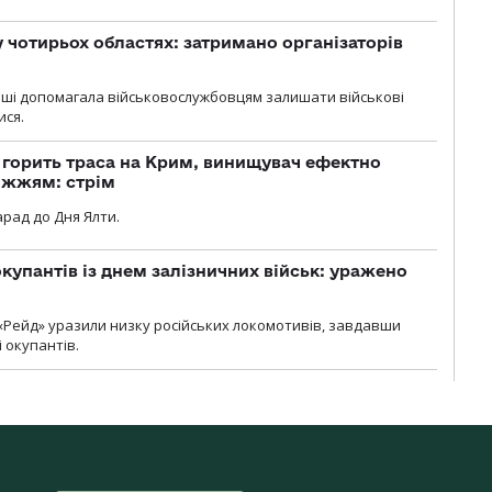
у чотирьох областях: затримано організаторів
роші допомагала військовослужбовцям залишати військові
ися.
, горить траса на Крим, винищувач ефектно
іжжям: стрім
рад до Дня Ялти.
купантів із днем залізничних військ: уражено
«Рейд» уразили низку російських локомотивів, завдавши
і окупантів.