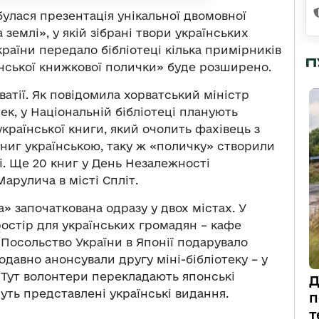
дбулася презентація унікальної двомовної
 землі», у якій зібрані твори українських
країни передало бібліотеці кілька примірників
П
їнської книжкової полички» буде розширено.
ватії. Як повідомила хорватський міністр
ек, у Національній бібліотеці планують
раїнської книги, який очолить фахівець з
 книг українською, таку ж «поличку» створили
бі. Ще 20 книг у День Незалежності
арулича в місті Спліт.
» започаткована одразу у двох містах. У
ростір для українських громадян – кафе
 Посольство України в Японії подарувало
одавно анонсували другу міні-бібліотеку – у
 Тут волонтери перекладають японські
Д
ть представлені українські видання.
п
т