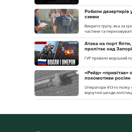
Робили дезертирів 
схеми
Викрито групу, яка за г
частини та переховуват
Атака на порт Ялти
пролітає над Запор
ГУР провело морський па
«Рейд» «привітав» о
локомотиви росіян
Оператори 413-го полку 
відчутної шкоди логістиц