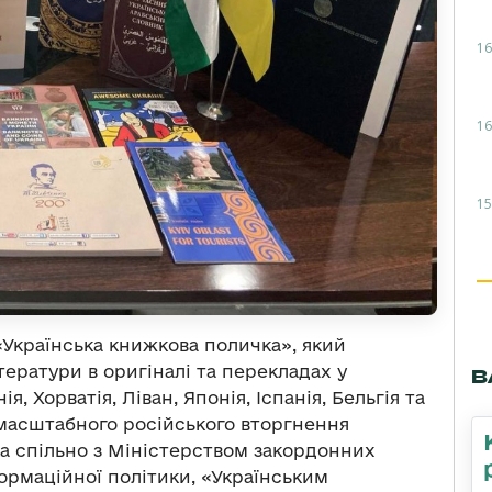
16
16
15
«Українська книжкова поличка», який
ератури в оригіналі та перекладах у
В
я, Хорватія, Ліван, Японія, Іспанія, Бельгія та
омасштабного російського вторгнення
ка спільно з Міністерством закордонних
ормаційної політики, «Українським