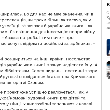
К
С
ширилась. Бо для нас не має значення, чи в
К
ереселенців, чи трохи більш як тисяча, як у
і 
 українці, з’являлася й українська книга – як
н
им. Як свідчення для іноземців: попри війну
 – базова потреба. І тим паче – про
нас хочуть відірвати російські загарбники», –
ні розшириться на інші країни. Посольство
ів українських книг і планує надіслати їх у 14
м бібліотекам. Серед видань – поетичні твори
Бейрутські оповідання» Агатангела Кримського
их авторів зі Сходом.
де проект уже успішно реалізується. Так, у
україномовні художні книги для дітей та
rm у Лінці. У книгозбірні запевняють: надалі
 українських видавців.