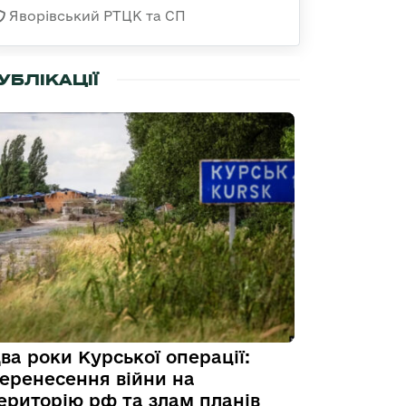
Яворівський РТЦК та СП
УБЛІКАЦІЇ
ва роки Курської операції:
еренесення війни на
ериторію рф та злам планів