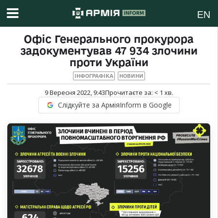
EN
Офіс Генерального прокурора
задокументував 47 934 злочини
проти України
ІНФОГРАФІКА
НОВИНИ
9 Вересня 2022, 9:43
Прочитаєте за:
< 1
хв.
Слідкуйте за АрміяInform в Google