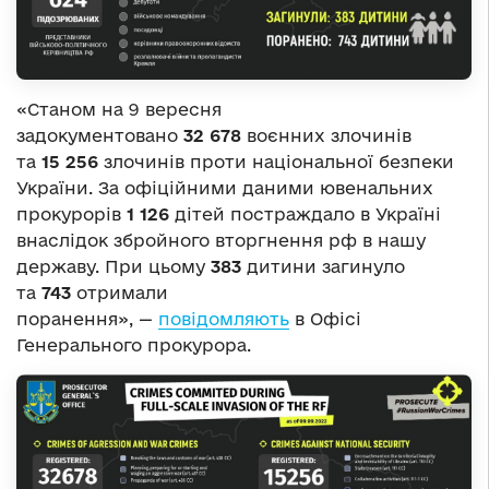
«Станом на 9 вересня
задокументовано
32 678
воєнних злочинів
та
15 256
злочинів проти національної безпеки
України. За офіційними даними ювенальних
прокурорів
1 126
дітей постраждало в Україні
внаслідок збройного вторгнення рф в нашу
державу. При цьому
383
дитини загинуло
та
743
отримали
поранення», —
повідомляють
в Офісі
Генерального прокурора.