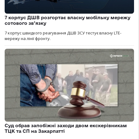
7 корпус ДШВ розгортає власну мобільну мережу
сотового зв’язку
7 корпус швидкого реагування ДШВ ЗСУ тестує власну LTE-
мережу на лінії фронту.
Суд обрав запобіжні заходи двом екскерівникам
ТЦК та СП на Закарпатті