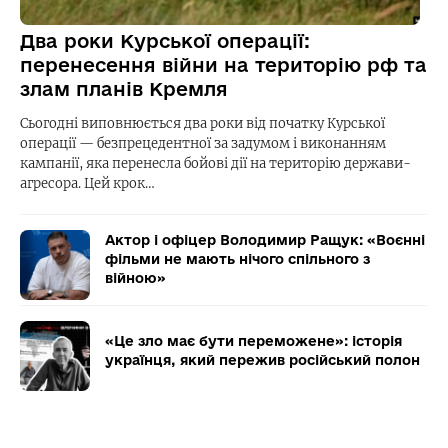
Два роки Курської операції:
перенесення війни на територію рф та
злам планів Кремля
Сьогодні виповнюється два роки від початку Курської
операції — безпрецедентної за задумом і виконанням
кампанії, яка перенесла бойові дії на територію держави-
агресора. Цей крок…
Актор і офіцер Володимир Ращук: «Воєнні
фільми не мають нічого спільного з
війною»
«Це зло має бути переможене»: історія
українця, який пережив російський полон