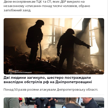
Двом екскерівникам ТЦК та СП, яких ДБР викрило на
незаконному «списанні» понад тисячі чоловіків, обрано
запобіжний захід.
Дві людини загинуло, шестеро постраждали
внаслідок обстрілів рф на Дніпропетровщині
Понад 50 разів росіяни атакували Дніпропетровську області.