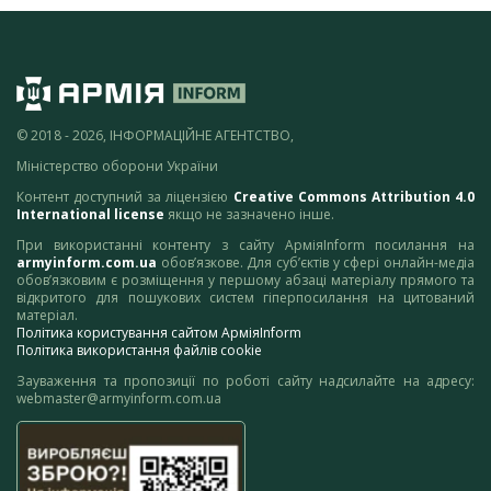
© 2018 - 2026, ІНФОРМАЦІЙНЕ АГЕНТСТВО,
Міністерство оборони України
Контент доступний за ліцензією
Creative Commons Attribution 4.0
International license
якщо не зазначено інше.
При використанні контенту з сайту АрміяInform посилання на
armyinform.com.ua
обов’язкове. Для суб’єктів у сфері онлайн-медіа
обов’язковим є розміщення у першому абзаці матеріалу прямого та
відкритого для пошукових систем гіперпосилання на цитований
матеріал.
Політика користування сайтом АрміяInform
Політика використання файлів cookie
Зауваження та пропозиції по роботі сайту надсилайте на адресу:
webmaster@armyinform.com.ua