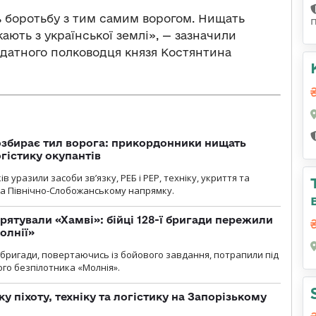
 боротьбу з тим самим ворогом. Нищать
ють з української землі», — зазначили
 видатного полководця князя Костянтина
озбирає тил ворога: прикордонники нищать
огістику окупантів
 уразили засоби зв’язку, РЕБ і РЕР, техніку, укриття та
на Північно-Слобожанському напрямку.
рятували «Хамві»: бійці 128-ї бригади пережили
олнії»
ї бригади, повертаючись із бойового завдання, потрапили під
ого безпілотника «Молнія».
у піхоту, техніку та логістику на Запорізькому