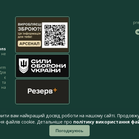
pr
ons
не
orm
Для
м є
 та
 на
 на
чити вам найкращий досвід роботи на нашому сайті. Продовжу
я файлів cookie. Детальніше про
політику використання фай
Погоджуюсь