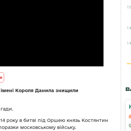
15
14
14
я
В
и імені Короля Данила знищили
гади.
514 року в битві під Оршею князь Костянтин
поразки московському війську.