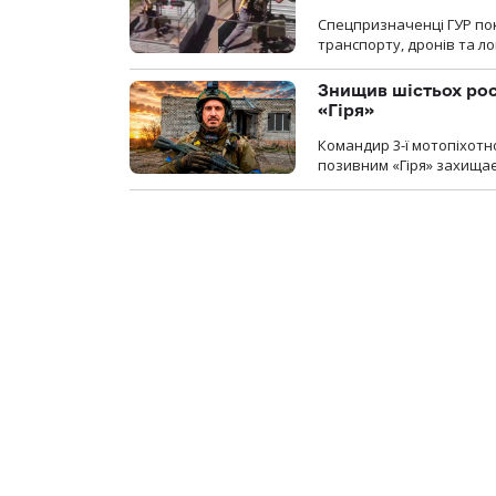
Спецпризначенці ГУР пок
транспорту, дронів та ло
Знищив шістьох росі
«Гіря»
Командир 3-ї мотопіхотно
позивним «Гіря» захищає