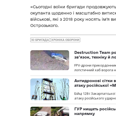
«Сьогодні воїни бригади продовжують
окупанта щоденно і масштабно витиска
військові, які з 2018 року носять ім’я
Острозького.
30 БРИГАДА
ХРОНІКА ОБОРОНИ
Destruction Team р
зв’язок, техніку й л
FPV-дрони прикордонників
логістичний хаб ворога 
Антидронові сітки в
атаку російської «М
Бійці 128-ї Закарпатсько
атаку російського ударн
ГУР нищать російськ
напрямку