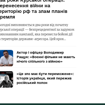
ва роки Курської операції:
еренесення війни на
ериторію рф та злам планів
ремля
ьогодні виповнюється два роки від початку
урської операції — безпрецедентної за задумом
виконанням кампанії, яка перенесла бойові дії
а територію держави-агресора. Цей крок…
Актор і офіцер Володимир
Ращук: «Воєнні фільми не мають
нічого спільного з війною»
«Це зло має бути переможене»:
історія українця, який пережив
російський полон