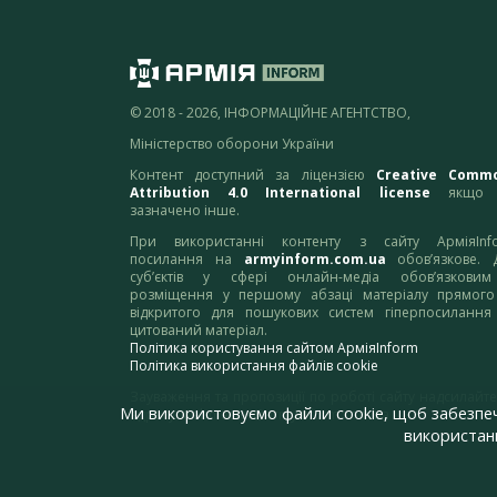
© 2018 - 2026, ІНФОРМАЦІЙНЕ АГЕНТСТВО,
Міністерство оборони України
Контент доступний за ліцензією
Creative Comm
Attribution 4.0 International license
якщо 
зазначено інше.
При використанні контенту з сайту АрміяInf
посилання на
armyinform.com.ua
обов’язкове. 
суб’єктів у сфері онлайн-медіа обов’язкови
розміщення у першому абзаці матеріалу прямого
відкритого для пошукових систем гіперпосилання
цитований матеріал.
Політика користування сайтом АрміяInform
Політика використання файлів cookie
Зауваження та пропозиції по роботі сайту надсилайте
Ми використовуємо файли cookie, щоб забезпе
адресу:
webmaster@armyinform.com.ua
використанн