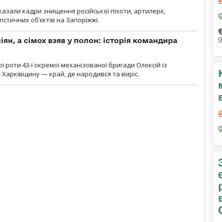
азали кадри знищення російської піхоти, артилерії,
гістичних об’єктів на Запоріжжі.
ян, а сімох взяв у полон: історія командира
ї роти 43-ї окремої механізованої бригади Олексій із
 Харківщину — край, де народився та виріс.