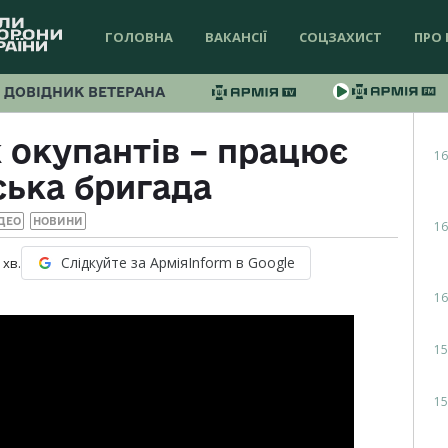
ГОЛОВНА
ВАКАНСІЇ
СОЦЗАХИСТ
ПРО 
ДОВІДНИК ВЕТЕРАНА
 окупантів – працює
16
ська бригада
ДЕО
НОВИНИ
16
Слідкуйте за АрміяInform в Google
хв.
16
15
15