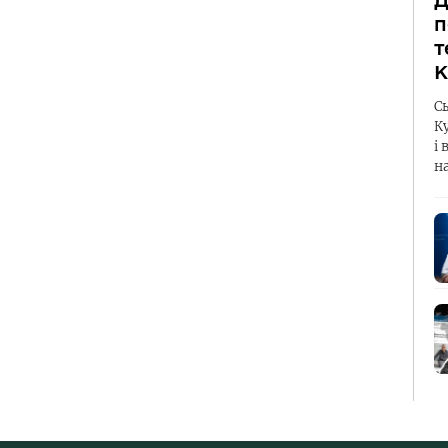
Д
п
т
К
С
К
і 
н