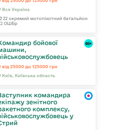
від 25000 до 125000 грн
Вся Україна
22 окремий мотопіхотний батальйон
92 ОШБр
Командиp бойової
машини,
військовослужбовець
від 25000 до 125000 грн
Київ, Київська область
Заступник командира
екіпажу зенітного
ракетного комплексу,
військовослужбовець у
Стрий