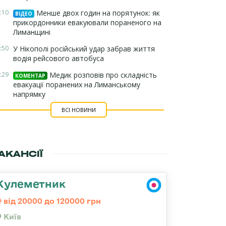
:10
Менше двох годин на порятунок: як
ВІДЕО
прикордонники евакуювали пораненого на
Лиманщині
:50
У Нікополі російський удар забрав життя
водія рейсового автобуса
:29
Медик розповів про складність
КОМЕНТАР
евакуації поранених на Лиманському
напрямку
ВСІ НОВИНИ
АКАНСІЇ
Кулеметник
від 20000 до 120000 грн
Київ