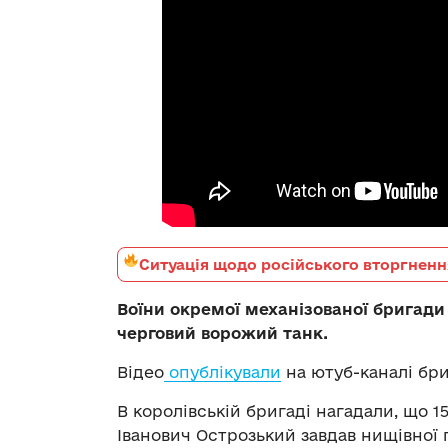
Ситуація щодо російського вторгненн
Воїни окремої механізованої бригад
черговий ворожий танк.
Відео
опублікували
на ютуб-каналі бри
В королівській бригаді нагадали, що 1
Іванович Острозький завдав нищівної 