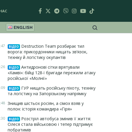
НАС
ENGLISH
:47
Destruction Team розбирає тил
ВІДЕО
ворога: прикордонники нищать зв’язок,
техніку й логістику окупантів
:26
Антидронові сітки врятували
ВІДЕО
«Хамві»: бійці 128-ї бригади пережили атаку
російської «Молнії»
:09
ГУР нищать російську піхоту, техніку
ВІДЕО
та логістику на Запорізькому напрямку
:48
Знищив шістьох росіян, а сімох взяв у
полон: історія командира «Гіря»
:30
Розстріл автобуса змінив її життя:
ВІДЕО
Олеся стала військовою і тепер підтримує
побратимів