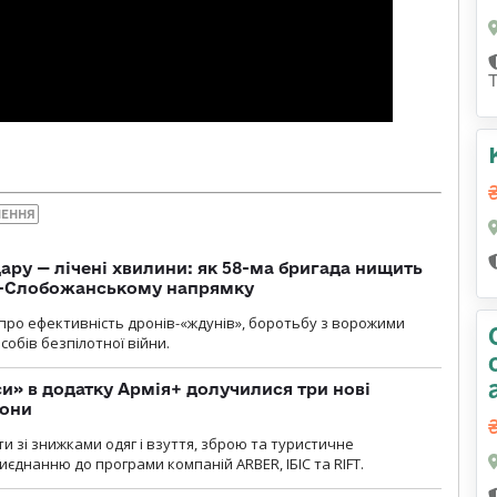
ЛЕННЯ
ару — лічені хвилини: як 58-ма бригада нищить
о-Слобожанському напрямку
и про ефективність дронів-«ждунів», боротьбу з ворожими
обів безпілотної війни.
» в додатку Армія+ долучилися три нові
рони
и зі знижками одяг і взуття, зброю та туристичне
єднанню до програми компаній ARBER, ІБІС та RIFT.