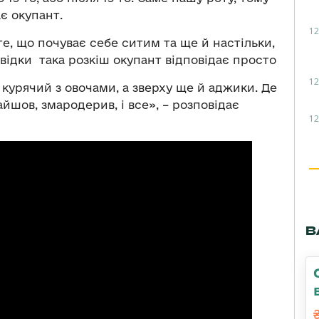
є окупант.
12
те, що почуває себе ситим та ще й настільки,
відки така розкіш окупант відповідає просто
12
 курячий з овочами, а зверху ще й аджики. Де
айшов, змародерив, і все», – розповідає
12
В