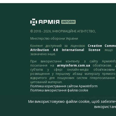
© 2018 - 2026, ІНФОРМАЦІЙНЕ АГЕНТСТВО,
Міністерство оборони України
Контент доступний за ліцензією
Creative Comm
Attribution 4.0 International license
якщо 
зазначено інше.
При використанні контенту з сайту АрміяInf
посилання на
armyinform.com.ua
обов’язкове. 
суб’єктів у сфері онлайн-медіа обов’язкови
розміщення у першому абзаці матеріалу прямого
відкритого для пошукових систем гіперпосилання
цитований матеріал.
Політика користування сайтом АрміяInform
Політика використання файлів cookie
Зауваження та пропозиції по роботі сайту надсилайте
Ми використовуємо файли cookie, щоб забезпе
адресу:
webmaster@armyinform.com.ua
використанн