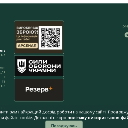
pr
ons
не
orm
Для
м є
 та
 на
 на
чити вам найкращий досвід роботи на нашому сайті. Продовжу
я файлів cookie. Детальніше про
політику використання фай
Погоджуюсь