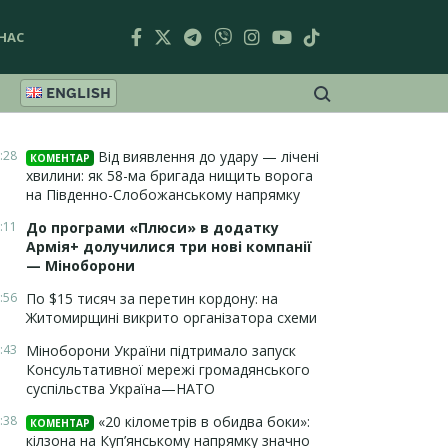
НАС
ENGLISH
:28
Від виявлення до удару — лічені
КОМЕНТАР
хвилини: як 58-ма бригада нищить ворога
на Південно-Слобожанському напрямку
:11
До програми «Плюси» в додатку
Армія+ долучилися три нові компанії
— Міноборони
:56
По $15 тисяч за перетин кордону: на
Житомирщині викрито організатора схеми
:43
Міноборони України підтримало запуск
Консультативної мережі громадянського
суспільства Україна—НАТО
:38
«20 кілометрів в обидва боки»:
КОМЕНТАР
кілзона на Куп’янському напрямку значно