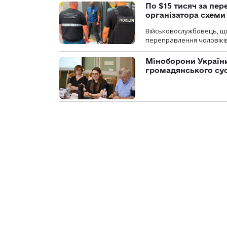
По $15 тисяч за пе
організатора схеми
Військовослужбовець, щ
переправлення чоловіків
Міноборони України
громадянського су