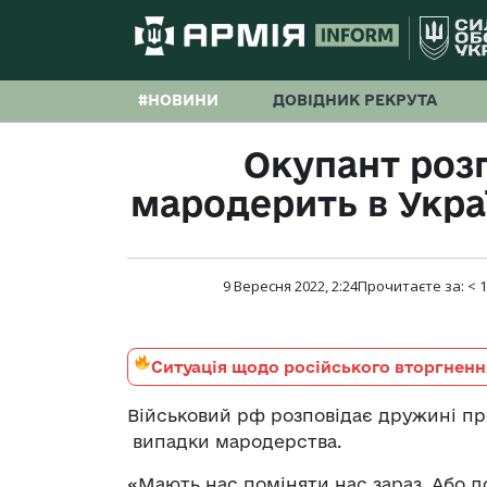
#НОВИНИ
ДОВІДНИК РЕКРУТА
Окупант розп
мародерить в Укра
9 Вересня 2022, 2:24
Прочитаєте за:
< 1
Ситуація щодо російського вторгненн
Військовий рф розповідає дружині про
випадки мародерства.
«Мають нас поміняти нас зараз. Або до 