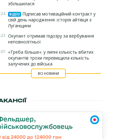
збільшилася
:24
Підписав мотиваційний контракт у
ВІДЕО
свій день народження: історія айтівця з
Луганщини
:23
Окупант отримав підозру за вербування
неповнолітньої
:07
«Треба більше»: у липні кількість вбитих
окупантів трохи перевищила кількість
залучених до війська
ВСІ НОВИНИ
АКАНСІЇ
Фельдшер,
військовослужбовець
від 24000 до 124000 грн