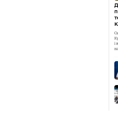
Д
п
т
К
С
К
і 
н