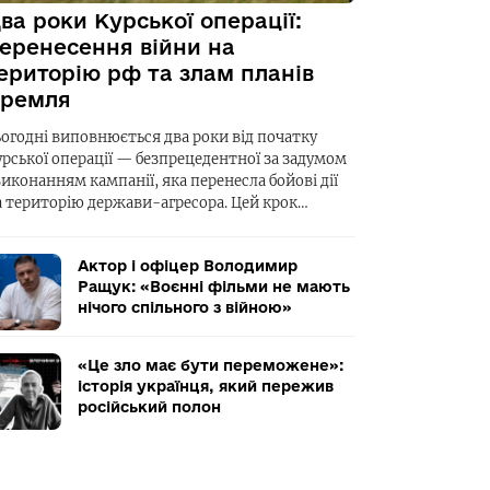
ва роки Курської операції:
еренесення війни на
ериторію рф та злам планів
ремля
ьогодні виповнюється два роки від початку
урської операції — безпрецедентної за задумом
виконанням кампанії, яка перенесла бойові дії
а територію держави-агресора. Цей крок…
Актор і офіцер Володимир
Ращук: «Воєнні фільми не мають
нічого спільного з війною»
«Це зло має бути переможене»:
історія українця, який пережив
російський полон