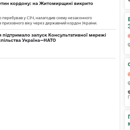
ретин кордону: на Житомирщині викрито
о перебував у СЗЧ, налагодив схему незаконного
 призовного віку через державний кордон України.
 підтримало запуск Консультативної мережі
спільства Україна—НАТО