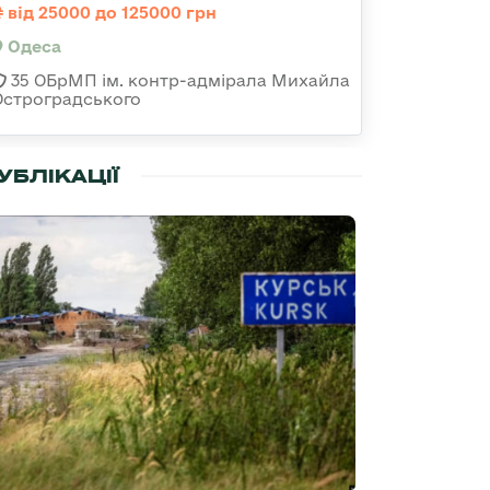
від 25000 до 125000 грн
Одеса
35 ОБрМП ім. контр-адмірала Михайла
Остроградського
УБЛІКАЦІЇ