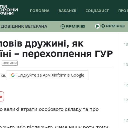
ГОЛОВНА
ВАКАНСІЇ
СОЦЗАХИСТ
ПРО 
ДОВІДНИК ВЕТЕРАНА
овів дружині, як
13
їні – перехоплення ГУР
НОВИНИ
13
Слідкуйте за АрміяInform в Google
хв.
12
я
12
 великі втрати особового складу та про
12
15-го, або після 15-го. Саме нашу роту, тому