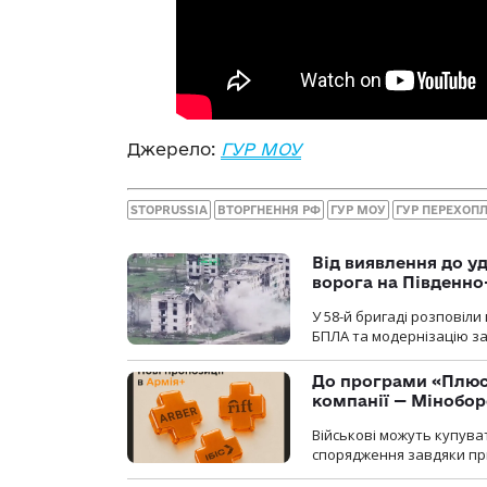
Джерело:
ГУР МОУ
STOPRUSSIA
ВТОРГНЕННЯ РФ
ГУР МОУ
ГУР ПЕРЕХОП
Від виявлення до уд
ворога на Південн
У 58-й бригаді розповіл
БПЛА та модернізацію зас
До програми «Плюси
компанії — Мінобо
Військові можуть купуват
спорядження завдяки при