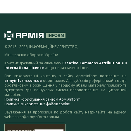
© 2018 - 2026, ІНФОРМАЦІЙНЕ АГЕНТСТВО,
Міністерство оборони України
Контент доступний за ліцензією
Creative Commons Attribution 4.0
International license
якщо не зазначено інше.
При використанні контенту з сайту АрміяInform посилання на
armyinform.com.ua
обов’язкове. Для суб’єктів у сфері онлайн-медіа
обов’язковим є розміщення у першому абзаці матеріалу прямого та
відкритого для пошукових систем гіперпосилання на цитований
матеріал.
Політика користування сайтом АрміяInform
Політика використання файлів cookie
Зауваження та пропозиції по роботі сайту надсилайте на адресу:
webmaster@armyinform.com.ua