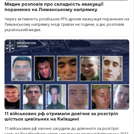
Медик розповів про складність евакуації
поранених на Лиманському напрямку
Через активність російських FPV-дронів евакуація поранених на
Лиманському напрямку іноді триває не години, а дні, розповів
український медик.
11 військових рф отримали довічне за розстріл
шістьох цивільних на Київщині
11 військових рф заочно засудили до довічного за розстріл
шістьох беззбройних цивільних під час окупації Київщини у 2022