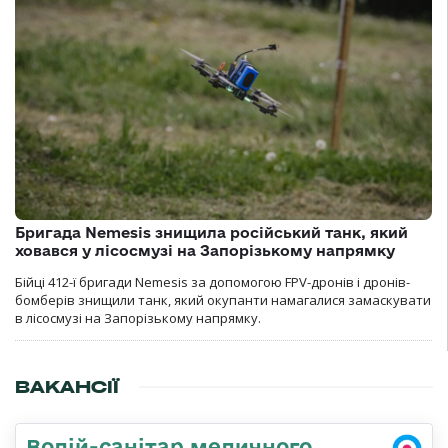
Бригада Nemesis знищила російський танк, який
ховався у лісосмузі на Запорізькому напрямку
Бійці 412-ї бригади Nemesis за допомогою FPV-дронів і дронів-
бомберів знищили танк, який окупанти намагалися замаскувати
в лісосмузі на Запорізькому напрямку.
ВАКАНСІЇ
Водій-санітар медичного