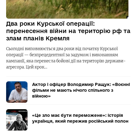
Два роки Курської операції:
перенесення війни на територію рф та
злам планів Кремля
Сьогодні виповнюється два роки від початку Курської
операції — безпрецедентної за задумом і виконанням
кампанії, яка перенесла бойові дії на територію держави-
агресора. Цей крок…
Актор і офіцер Володимир Ращук: «Воєнні
фільми не мають нічого спільного з
війною»
«Це зло має бути переможене»: історія
українця, який пережив російський полон