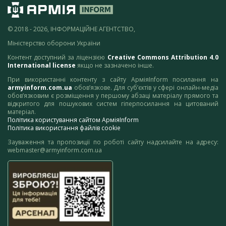
© 2018 - 2026, ІНФОРМАЦІЙНЕ АГЕНТСТВО,
Міністерство оборони України
Контент доступний за ліцензією
Creative Commons Attribution 4.0
International license
якщо не зазначено інше.
При використанні контенту з сайту АрміяInform посилання на
armyinform.com.ua
обов’язкове. Для суб’єктів у сфері онлайн-медіа
обов’язковим є розміщення у першому абзаці матеріалу прямого та
відкритого для пошукових систем гіперпосилання на цитований
матеріал.
Політика користування сайтом АрміяInform
Політика використання файлів cookie
Зауваження та пропозиції по роботі сайту надсилайте на адресу:
webmaster@armyinform.com.ua