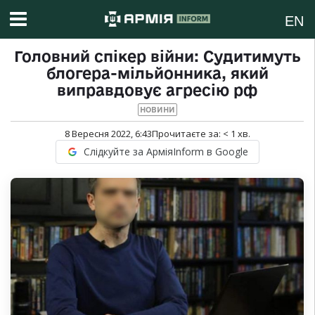
EN
Головний спікер війни: Судитимуть
блогера-мільйонника, який
виправдовує агресію рф
НОВИНИ
8 Вересня 2022, 6:43
Прочитаєте за:
< 1
хв.
Слідкуйте за АрміяInform в Google