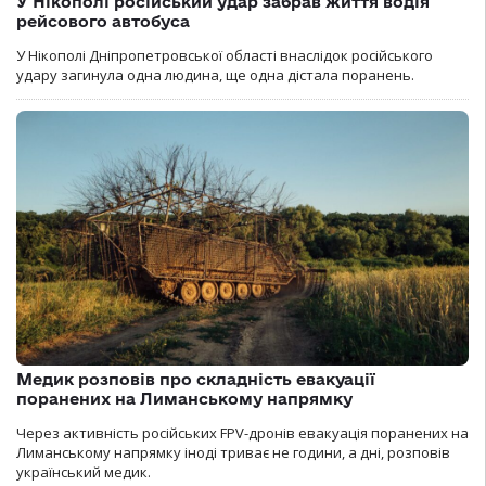
У Нікополі російський удар забрав життя водія
рейсового автобуса
У Нікополі Дніпропетровської області внаслідок російського
удару загинула одна людина, ще одна дістала поранень.
Медик розповів про складність евакуації
поранених на Лиманському напрямку
Через активність російських FPV-дронів евакуація поранених на
Лиманському напрямку іноді триває не години, а дні, розповів
український медик.