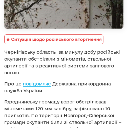
🔥 Ситуація щодо російського вторгнення
Чернігівську область за минулу добу російські
окупанти обстріляли з мінометів, ствольної
артилерії та з реактивної системи залпового
вогню.
Про це
повідомляє
Державна прикордонна
служба України.
Городнянську громаду ворог обстрілював
мінометами 120 мм калібру, зафіксовано 10
прильотів. По території Новгород-Сіверської
громади окупанти били зі ствольної артилерії –