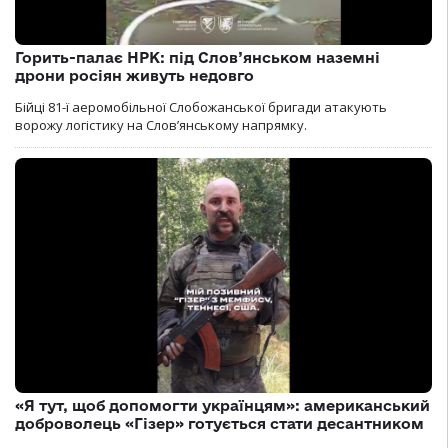
Горить-палає НРК: під Слов’янськом наземні
дрони росіян живуть недовго
Бійці 81-ї аеромобільної Слобожанської бригади атакують
ворожу логістику на Словʼянському напрямку.
«Я тут, щоб допомогти українцям»: американський
доброволець «Гізер» готується стати десантником