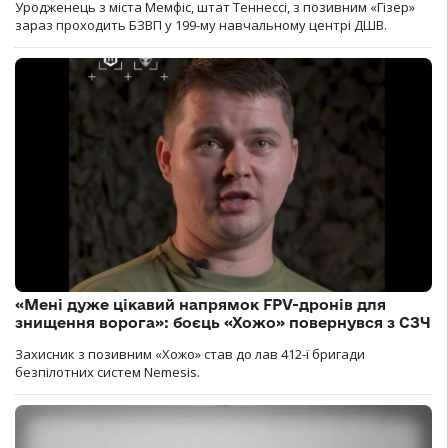
Уродженець з міста Мемфіс, штат Теннессі, з позивним «Гізер»
зараз проходить БЗВП у 199-му навчальному центрі ДШВ.
«Мені дуже цікавий напрямок FPV-дронів для
знищення ворога»: боєць «Хожо» повернувся з СЗЧ
Захисник з позивним «Хожо» став до лав 412-ї бригади
безпілотних систем Nemesis.