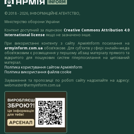
© 2018 - 2026, ІНФОРМАЦІЙНЕ АГЕНТСТВО,
Міністерство оборони України
Контент доступний за ліцензією
Creative Commons Attribution 4.0
International license
якщо не зазначено інше.
При використанні контенту з сайту АрміяInform посилання на
armyinform.com.ua
обов’язкове. Для суб’єктів у сфері онлайн-медіа
обов’язковим є розміщення у першому абзаці матеріалу прямого та
відкритого для пошукових систем гіперпосилання на цитований
матеріал.
Політика користування сайтом АрміяInform
Політика використання файлів cookie
Зауваження та пропозиції по роботі сайту надсилайте на адресу:
webmaster@armyinform.com.ua