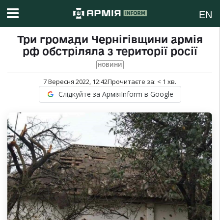
EN
Три громади Чернігівщини армія
рф обстріляла з території росії
НОВИНИ
7 Вересня 2022, 12:42
Прочитаєте за:
< 1
хв.
Слідкуйте за АрміяInform в Google