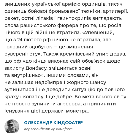
знищених української армією ординців, тисяч
одиниць бойової броньованої техніки, артилерії,
ракет, сотні літаків і гвинтокрилів виглядають
слова рашистського фюрера про те, що росія
нічого в цій війні не втратила. «Упевнений,
що з 24 лютого рф нічого не втратила, але
головний здобуток — це зміцнення
суверенітету». Також кремлівський упир додав,
що рф «до кінця виконає свій обов’язок щодо
захисту Донбасу, зміцниться зовні
та внутрішньо». Іншими словами, він
не залишає недоїмпреії жодного шансу
зупинитися і не доводити ситуацію до повного
краху і колапсу. І це добре. Бо мета всього світу
не просто зупинити агресора, а припинити
існування цієї держави-монстра.
ОЛЕКСАНДР КІНДСФАТЕР
Кореспондент АрміяInform