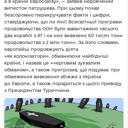
а в країни Євросоюзу», — заявив недовчений
випесток патрушева. При цьому почав
безсоромно перекручувати факти і цифри,
стверджуючи, що по лінії Всесвітньої програми
продовольства ООН було завантажено «всього
два кораблі з 87 і на них вивезено 60 тисяч тонн
продовольства з 2 млн тонн». За його словами,
європейці продовжують діяти
«як колонізатори», обманюючи найбідніші
країни, і назвав це «черговим зухвалим
обманом», а також пригрозив, що подумає про
обмеження вивезення збіжжя з України
до Європи, а також порадиться з цього приводу
з Президентом Туреччини.