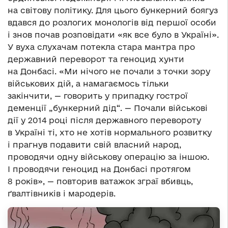
на світову політику. Для цього бункерний боягуз
вдався до розлогих монологів від першої особи
і знов почав розповідати «як все було в Україні».
У вуха слухачам потекла стара мантра про
державний переворот та геноцид хунти
на Донбасі. «Ми нічого не почали з точки зору
військових дій, а намагаємось тільки
закінчити, — говорить у припадку гострої
деменції „бункерний дід“. — Почали військові
дії у 2014 році після державного перевороту
в Україні ті, хто не хотів нормального розвитку
і прагнув подавити свій власний народ,
проводячи одну військову операцію за іншою.
І проводячи геноцид на Донбасі протягом
8 років», — повторив ватажок зграї вбивць,
ґвалтівників і мародерів.