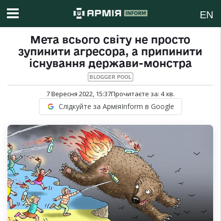
EN
Мета всього світу не просто
зупинити агресора, а припинити
існування держави-монстра
BLOGGER POOL
7 Вересня 2022, 15:37
Прочитаєте за:
4
хв.
Слідкуйте за АрміяInform в Google