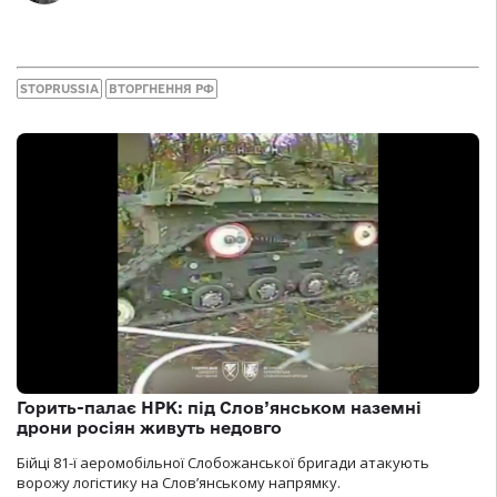
STOPRUSSIA
ВТОРГНЕННЯ РФ
Горить-палає НРК: під Слов’янськом наземні
дрони росіян живуть недовго
Бійці 81-ї аеромобільної Слобожанської бригади атакують
ворожу логістику на Словʼянському напрямку.