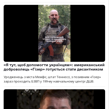
«Я тут, щоб допомогти українцям»: американський
доброволець «Гізер» готується стати десантником
Уродженець з міста Мемфіс, штат Теннессі, з позивним «Гізер»
зараз проходить БЗВП у 199-му навчальному центрі ДШВ.