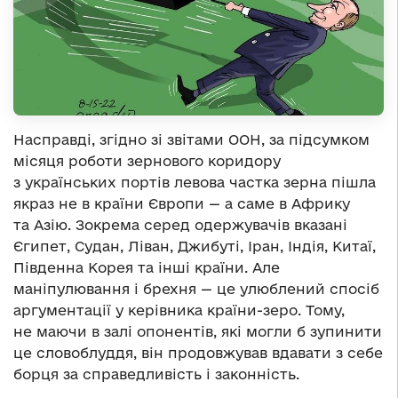
Насправді, згідно зі звітами ООН, за підсумком
місяця роботи зернового коридору
з українських портів левова частка зерна пішла
якраз не в країни Європи — а саме в Африку
та Азію. Зокрема серед одержувачів вказані
Єгипет, Судан, Ліван, Джибуті, Іран, Індія, Китаї,
Південна Корея та інші країни. Але
маніпулювання і брехня — це улюблений спосіб
аргументації у керівника країни-зеро. Тому,
не маючи в залі опонентів, які могли б зупинити
це словоблуддя, він продовжував вдавати з себе
борця за справедливість і законність.