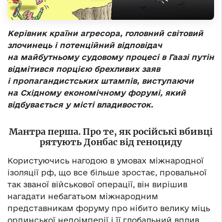
Керівник країни агресора, головний світовий
злочинець і потенційний відповідач
на майбутньому судовому процесі в Гаазі путін
відмітився порцією брехливих заяв
і пропагандистських штампів, виступаючи
на Східному економічному форумі, який
відбувається у місті владивосток.
Мантра перша. Про те, як російські вбивці
рятують Донбас від геноциду
Користуючись нагодою в умовах міжнародної
ізоляції рф, що все більше зростає, провальної
так званої військової операції, він вирішив
нагадати небагатьом міжнародним
представникам форуму про нібито велику міць
ординської недоімперії і її глобальний вплив