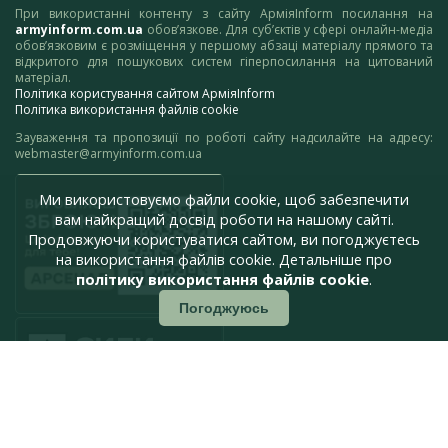
При використанні контенту з сайту АрміяInform посилання на
armyinform.com.ua
обов’язкове. Для суб’єктів у сфері онлайн-медіа
обов’язковим є розміщення у першому абзаці матеріалу прямого та
відкритого для пошукових систем гіперпосилання на цитований
матеріал.
Політика користування сайтом АрміяInform
Політика використання файлів cookie
Зауваження та пропозиції по роботі сайту надсилайте на адресу:
webmaster@armyinform.com.ua
Ми використовуємо файли cookie, щоб забезпечити
вам найкращий досвід роботи на нашому сайті.
Продовжуючи користуватися сайтом, ви погоджуєтесь
на використання файлів cookie. Детальніше про
політику використання файлів cookie
.
Погоджуюсь