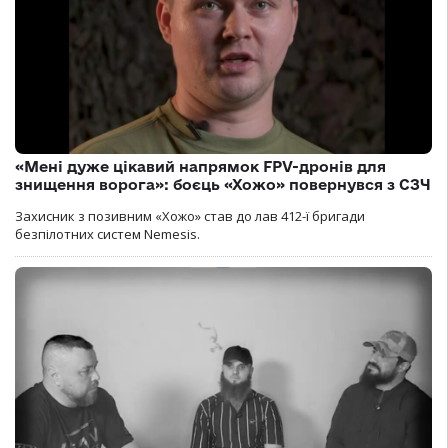
«Мені дуже цікавий напрямок FPV-дронів для
знищення ворога»: боєць «Хожо» повернувся з СЗЧ
Захисник з позивним «Хожо» став до лав 412-ї бригади
безпілотних систем Nemesis.