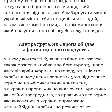
Причому, все це він розповідав тоном
не зухвалого і цинічного злочинця, який
кожного дня віддає накази бомбардувати мирні
українські міста і вбивати цивільних людей,
разом з жінками і дітьми, а тоном миротворця,
який піклується про світову безпеку і порядок.
Мантра друга. Як Європа об’їдає
африканців, що голодують
У цьому контексті була лицемірно-показовою
також розповідь пуйла про його турботу щодо
жителів країн Африки, що голодують. Нібито
Україна в порушення зернових угод відправляє
зерно не на Африканський континент,
а в країни Європи. «Якщо виключити Туреччину
як країну-посередника, то практично все зерно,
яке вивозиться з України, спрямоване
не в найбідніші країни, що розвиваються,