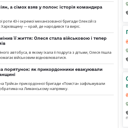
ян, а сімох взяв у полон: історія командира
ї роти 43-ї окремої механізованої бригади Олексій із
 Харківщину — край, де народився та виріс.
мінив її життя: Олеся стала військовою і тепер
мів
ного автобуса, в якому їхала її подруга з дітьми, Олеся пішла
опомагає військовим відновлюватися.
на порятунок: як прикордонники евакуювали
анщині
бна Трійка» прикордонної бригади «Помста» зафільмували
обратима на Лиманському напрямку.