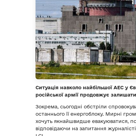
Ситуація навколо найбільшої АЕС у Єв
російської армії продовжує залишат
Зокрема, сьогодні обстріли спровоку
останнього її енергоблоку. Мирні гро
хочуть якнайшвидше евакуюватися, по
відповідаючи на запитання журналісті
LCI.