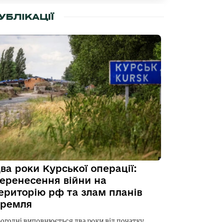
УБЛІКАЦІЇ
ва роки Курської операції:
еренесення війни на
ериторію рф та злам планів
ремля
ьогодні виповнюється два роки від початку