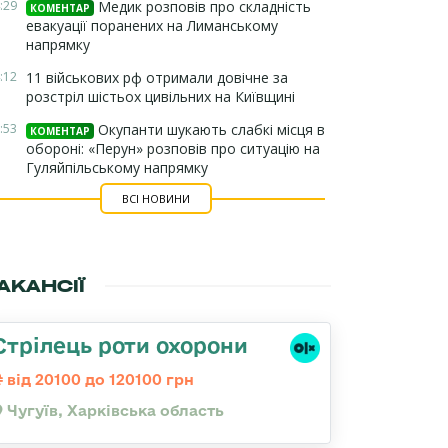
:29
Медик розповів про складність
КОМЕНТАР
евакуації поранених на Лиманському
напрямку
:12
11 військових рф отримали довічне за
розстріл шістьох цивільних на Київщині
:53
Окупанти шукають слабкі місця в
КОМЕНТАР
обороні: «Перун» розповів про ситуацію на
Гуляйпільському напрямку
ВСІ НОВИНИ
АКАНСІЇ
Стрілець роти охорони
від 20100 до 120100 грн
Чугуїв, Харківська область