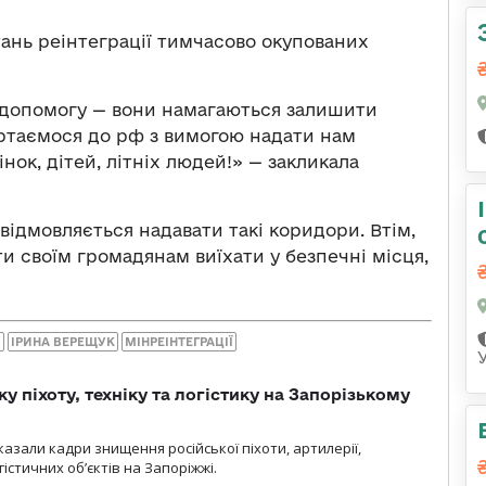
ань реінтеграції тимчасово окупованих
 допомогу — вони намагаються залишити
ртаємося до рф з вимогою надати нам
нок, дітей, літніх людей!» — закликала
відмовляється надавати такі коридори. Втім,
 своїм громадянам виїхати у безпечні місця,
И
ІРИНА ВЕРЕЩУК
МІНРЕІНТЕГРАЦІЇ
у піхоту, техніку та логістику на Запорізькому
азали кадри знищення російської піхоти, артилерії,
гістичних об’єктів на Запоріжжі.