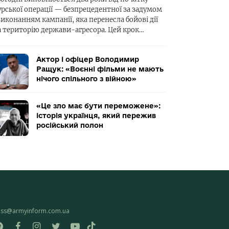
урської операції — безпрецедентної за задумом
виконанням кампанії, яка перенесла бойові дії
а територію держави-агресора. Цей крок…
Актор і офіцер Володимир
Ращук: «Воєнні фільми не мають
нічого спільного з війною»
«Це зло має бути переможене»:
історія українця, який пережив
російський полон
ess@armyinform.com.ua