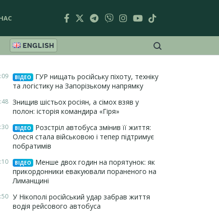
НАС
ENGLISH
:09
ГУР нищать російську піхоту, техніку
ВІДЕО
та логістику на Запорізькому напрямку
:48
Знищив шістьох росіян, а сімох взяв у
полон: історія командира «Гіря»
:30
Розстріл автобуса змінив її життя:
ВІДЕО
Олеся стала військовою і тепер підтримує
побратимів
:10
Менше двох годин на порятунок: як
ВІДЕО
прикордонники евакуювали пораненого на
Лиманщині
:50
У Нікополі російський удар забрав життя
водія рейсового автобуса