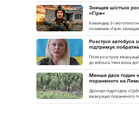
Знищив шістьох росі
«Гіря»
Командир 3-ї мотопіхотно
позивним «Гіря» захищає
Розстріл автобуса з
підтримує побрати
Після розстрілу евакуацій
до війська. Нині вона д
Менше двох годин 
пораненого на Лим
Дронарі підрозділу «Срі
евакуацію пораненого п