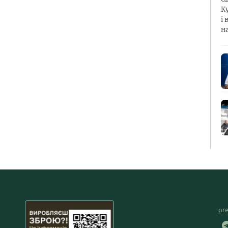
К
і 
н
pr