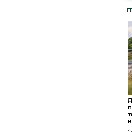
П
Д
п
т
К
С