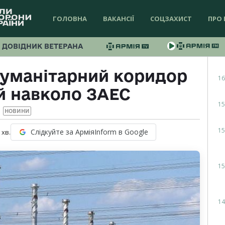
ГОЛОВНА
ВАКАНСІЇ
СОЦЗАХИСТ
ПРО 
ДОВІДНИК ВЕТЕРАНА
гуманітарний коридор
16
ій навколо ЗАЕС
15
НОВИНИ
15
Слідкуйте за АрміяInform в Google
хв.
15
14