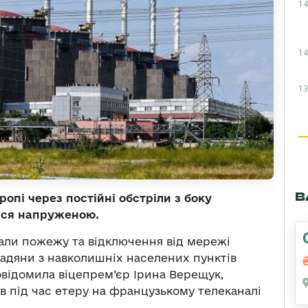
14
14
13
В
ропі через постійні обстріли з боку
ися напруженою.
вали пожежу та відключення від мережі
мадяни з навколишніх населених пунктів
відомила віцепрем’єр Ірина Верещук,
в під час етеру на французькому телеканалі