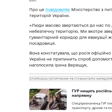
Про це
повідомляє
Міністерство з пит
територій України.
«Люди масово звертаються до нас по
небезпечну територію. Ми вкотре зве
гуманітарний коридор для евакуації жі
посадовиця.
Вона констатувала, що росія офіційно 
Україна не припинить спроб допомогти
наголосила Ірина Верещук.
STOPRUSSIA
ВТОРГНЕННЯ РФ
ГУМАНІТАРНІ КОРИДОР
ГУР нищать російськ
напрямку
Спецпризначенці ГУР пок
транспорту, дронів та ло