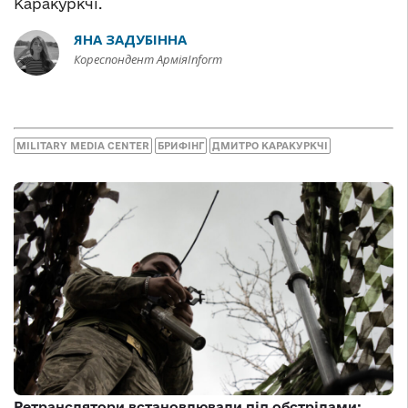
Каракуркчі.
ЯНА ЗАДУБІННА
Кореспондент АрміяInform
MILITARY MEDIA CENTER
БРИФІНГ
ДМИТРО КАРАКУРКЧІ
Ретранслятори встановлювали під обстрілами: