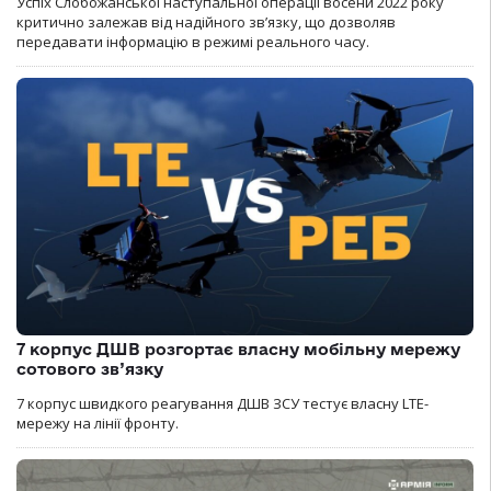
Успіх Слобожанської наступальної операції восени 2022 року
критично залежав від надійного зв’язку, що дозволяв
передавати інформацію в режимі реального часу.
7 корпус ДШВ розгортає власну мобільну мережу
сотового зв’язку
7 корпус швидкого реагування ДШВ ЗСУ тестує власну LTE-
мережу на лінії фронту.