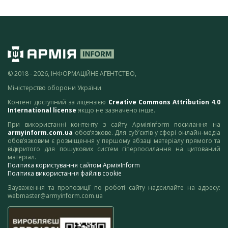
© 2018 - 2026, ІНФОРМАЦІЙНЕ АГЕНТСТВО,
Міністерство оборони України
Контент доступний за ліцензією
Creative Commons Attribution 4.0
International license
якщо не зазначено інше.
При використанні контенту з сайту АрміяInform посилання на
armyinform.com.ua
обов’язкове. Для суб’єктів у сфері онлайн-медіа
обов’язковим є розміщення у першому абзаці матеріалу прямого та
відкритого для пошукових систем гіперпосилання на цитований
матеріал.
Політика користування сайтом АрміяInform
Політика використання файлів cookie
Зауваження та пропозиції по роботі сайту надсилайте на адресу:
webmaster@armyinform.com.ua