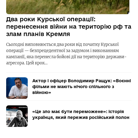
Два роки Курської операції:
перенесення війни на територію рф та
злам планів Кремля
Сьогодні виповнюється два роки від початку Курської
операції — безпрецедентної за задумом і виконанням
кампанії, яка перенесла бойові дії на територію держави-
агресора. Цей крок…
Актор і офіцер Володимир Ращук: «Воєнні
фільми не мають нічого спільного з
війною»
«Це зло має бути переможене»: історія
українця, який пережив російський полон