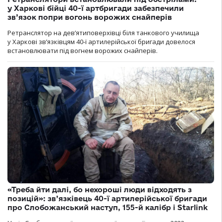
у Харкові бійці 40-ї артбригади забезпечили
зв’язок попри вогонь ворожих снайперів
Ретранслятор на дев’ятиповерхівці біля танкового училища
у Харкові зв’язківцям 40-ї артилерійської бригади довелося
встановлювати під вогнем ворожих снайперів.
«Треба йти далі, бо нехороші люди відходять з
позицій»: зв’язківець 40-ї артилерійської бригади
про Слобожанський наступ, 155-й калібр і Starlink