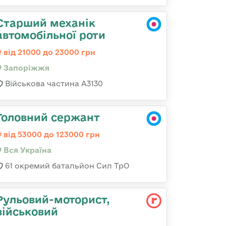
Старший механік
автомобільної роти
від 21000 до 23000 грн
Запоріжжя
Військова частина А3130
Головний сержант
від 53000 до 123000 грн
Вся Україна
61 окремий батальйон Сил ТрО
Рульовий-мотоpист,
військовий