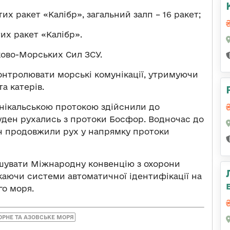
их ракет «Калібр», загальний залп – 16 ракет;
их ракет «Калібр».
ово-Морських Сил ЗСУ.
онтролювати морські комунікації, утримуючи
а катерів.
Єнікальською протокою здійснили до
суден рухались з протоки Босфор. Водночас до
ен продовжили рух у напрямку протоки
шувати Міжнародну конвенцію з охорони
икаючи системи автоматичної ідентифікації на
го моря.
ОРНЕ ТА АЗОВСЬКЕ МОРЯ