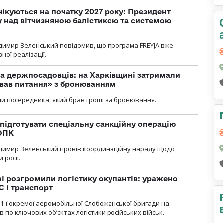
чікуються на початку 2027 року: Президент
у над вітчизняною балістикою та системою
димир Зеленський повідомив, що програма FREYJA вже
ної реалізації.
а держпосадовців: на Харківщині затримали
ував питання» з бронюванням
и посередника, який брав гроші за бронювання.
підготувати спеціальну санкційну операцію
 ОПК
димир Зеленський провів координаційну нараду щодо
 росії.
i розгромили логістику окупантів: уражено
С і транспорт
1-ї окремої аеромобільної Слобожанської бригади на
 по ключових об’єктах логістики російських військ.