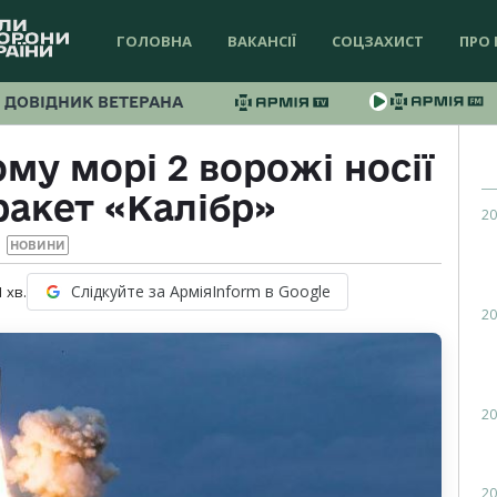
ГОЛОВНА
ВАКАНСІЇ
СОЦЗАХИСТ
ПРО 
ДОВІДНИК ВЕТЕРАНА
му морі 2 ворожі носії
ракет «Калібр»
20
НОВИНИ
Слідкуйте за АрміяInform в Google
1
хв.
20
20
20