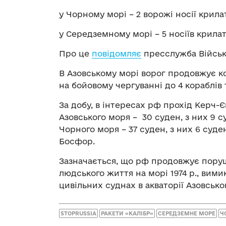
у Чорному морі – 2 ворожі носії крилат
у Середземному морі – 5 носіїв крилат
Про це
повідомляє
пресслужба Військ
В Азовському морі ворог продовжує к
на бойовому чергуванні до 4 кораблів т
За добу, в інтересах рф прохід Керч-
Азовського моря – 30 суден, з них 9 
Чорного моря – 37 суден, з них 6 суд
Босфор.
Зазначається, що рф продовжує пору
людського життя на морі 1974 р., вим
цивільних суднах в акваторії Азовсько
STOPRUSSIA
РАКЕТИ «КАЛІБР»
СЕРЕДЗЕМНЕ МОРЕ
Ч