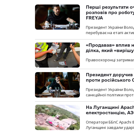
Перші результати о
розповів про робот
FREYJA
Президент України Воло
перебуває на етапі актив
«Продавав» вплив н
ділка, який «виріш
Правоохоронці затримал
Президент доручив 
проти російського
Президент України Воло
санкційної політики проти
На Луганщині Apach
електростанцію, АЗ
Оператори ББпС Apachi 8
Луганщині завдали ударів