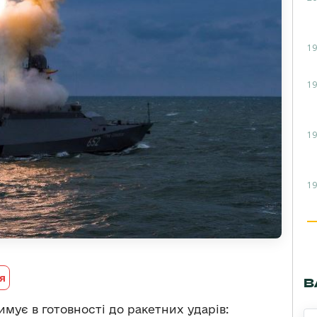
19
19
19
19
я
В
имує в готовності до ракетних ударів: