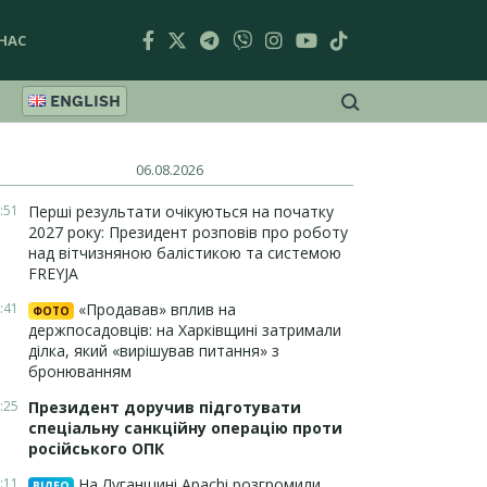
НАС
ENGLISH
06.08.2026
:51
Перші результати очікуються на початку
2027 року: Президент розповів про роботу
над вітчизняною балістикою та системою
FREYJA
:41
«Продавав» вплив на
ФОТО
держпосадовців: на Харківщині затримали
ділка, який «вирішував питання» з
бронюванням
:25
Президент доручив підготувати
спеціальну санкційну операцію проти
російського ОПК
:11
На Луганщині Apachi розгромили
ВІДЕО