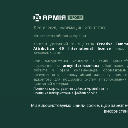
© 2018 - 2026, ІНФОРМАЦІЙНЕ АГЕНТСТВО,
Міністерство оборони України
Контент доступний за ліцензією
Creative Comm
Attribution 4.0 International license
якщо 
зазначено інше.
При використанні контенту з сайту АрміяInf
посилання на
armyinform.com.ua
обов’язкове. 
суб’єктів у сфері онлайн-медіа обов’язкови
розміщення у першому абзаці матеріалу прямого
відкритого для пошукових систем гіперпосилання
цитований матеріал.
Політика користування сайтом АрміяInform
Політика використання файлів cookie
Зауваження та пропозиції по роботі сайту надсилайте
Ми використовуємо файли cookie, щоб забезпе
адресу:
webmaster@armyinform.com.ua
використанн