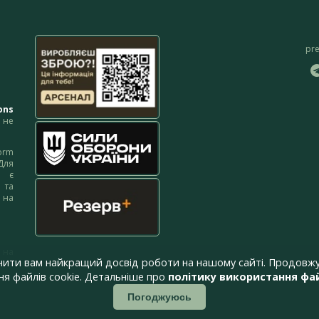
pr
ons
не
orm
Для
м є
 та
 на
 на
чити вам найкращий досвід роботи на нашому сайті. Продовжу
я файлів cookie. Детальніше про
політику використання фай
Погоджуюсь