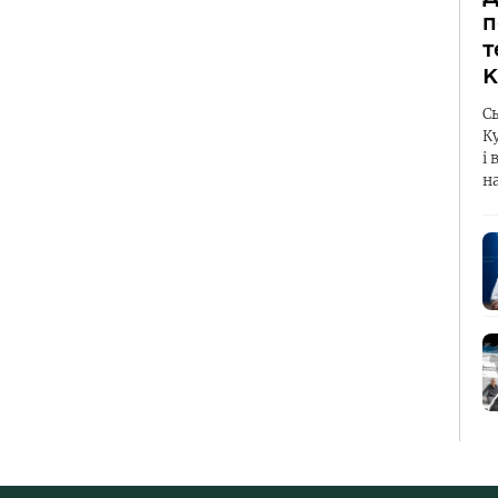
п
т
К
С
К
і 
н