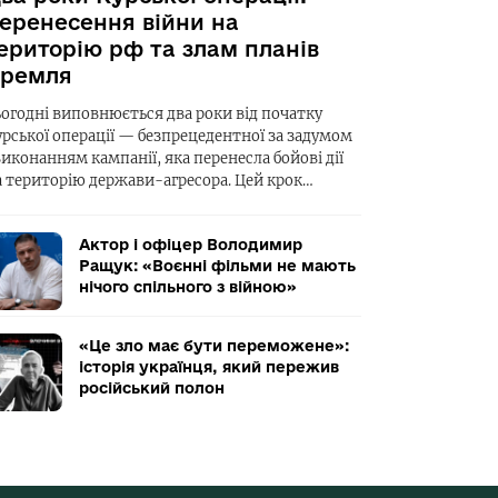
еренесення війни на
ериторію рф та злам планів
ремля
ьогодні виповнюється два роки від початку
урської операції — безпрецедентної за задумом
виконанням кампанії, яка перенесла бойові дії
а територію держави-агресора. Цей крок…
Актор і офіцер Володимир
Ращук: «Воєнні фільми не мають
нічого спільного з війною»
«Це зло має бути переможене»:
історія українця, який пережив
російський полон