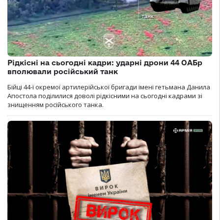
Рідкісні на сьогодні кадри: ударні дрони 44 ОАБр
вполювали російський танк
Бійці 44-ї окремої артилерійської бригади імені гетьмана Данила
Апостола поділилися доволі рідкісними на сьогодні кадрами зі
знищенням російського танка.