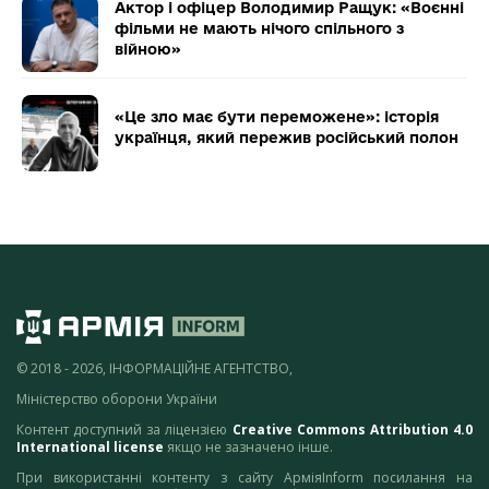
Актор і офіцер Володимир Ращук: «Воєнні
фільми не мають нічого спільного з
війною»
«Це зло має бути переможене»: історія
українця, який пережив російський полон
© 2018 - 2026, ІНФОРМАЦІЙНЕ АГЕНТСТВО,
Міністерство оборони України
Контент доступний за ліцензією
Creative Commons Attribution 4.0
International license
якщо не зазначено інше.
При використанні контенту з сайту АрміяInform посилання на