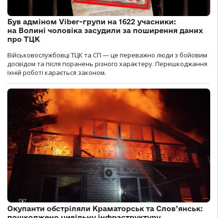
Був адміном Viber-групи на 1622 учасники:
на Волині чоловіка засудили за поширення даних
про ТЦК
Військовослужбовці ТЦК та СП — це переважно люди з бойовим
досвідом та після поранень різного характеру. Перешкоджання
їхній роботі карається законом.
Окупанти обстріляли Краматорськ та Слов’янськ:
пошкоджено цивільну інфраструктуру