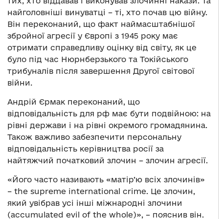
тих, хто віддавав і виконував злочинні накази. Та
найголовніші винуватці – ті, хто почав цю війну.
Він переконаний, що факт наймасштабнішої
збройної агресії у Європі з 1945 року має
отримати справедливу оцінку від світу, як це
було під час Нюрнберзького та Токійського
трибуналів після завершення Другої світової
війни.
Андрій Єрмак переконаний, що
відповідальність для рф має бути подвійною: на
рівні держави і на рівні окремого громадянина.
Також важливо забезпечити персональну
відповідальність керівництва росії за
найтяжчий початковий злочин – злочин агресії.
«Його часто називають «матір’ю всіх злочинів»
– the supreme international crime. Це злочин,
який увібрав усі інші міжнародні злочини
(accumulated evil of the whole)», – пояснив він.