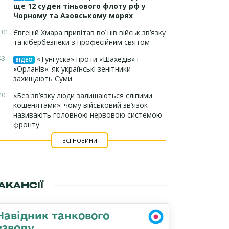
ще 12 суден тіньового флоту рф у
Чорному та Азовському морях
:01
Євгеній Хмара привітав воїнів військ зв’язку
та кібербезпеки з професійним святом
43
«Тунгуска» проти «Шахедів» і
ВІДЕО
«Орланів»: як українські зенітники
захищають Суми
40
«Без зв’язку люди залишаються сліпими
кошенятами»: чому військовий зв’язок
називають головною нервовою системою
фронту
ВСІ НОВИНИ
АКАНСІЇ
Навідник танкового
взводу