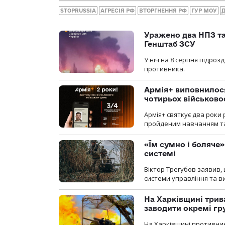
STOPRUSSIA
АГРЕСІЯ РФ
ВТОРГНЕННЯ РФ
ГУР МОУ
Уражено два НПЗ та
Генштаб ЗСУ
У ніч на 8 серпня підроз
противника.
Армія+ виповнилося
чотирьох військов
Армія+ святкує два роки 
пройденим навчанням та
«Їм сумно і боляче»
системі
Віктор Трегубов заявив, 
системи управління та в
На Харківщині трив
заводити окремі гр
На Харківщині противник