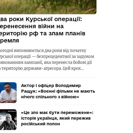
ва роки Курської операції:
еренесення війни на
ериторію рф та злам планів
ремля
ьогодні виповнюється два роки від початку
урської операції — безпрецедентної за задумом
виконанням кампанії, яка перенесла бойові дії
а територію держави-агресора. Цей крок…
Актор і офіцер Володимир
Ращук: «Воєнні фільми не мають
нічого спільного з війною»
«Це зло має бути переможене»:
історія українця, який пережив
російський полон