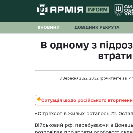
#НОВИНИ
ДОВІДНИК РЕКРУТА
В одному з підроз
втрати
3 Вересня 2022, 20:32
Прочитаєте за:
< 
Ситуація щодо російського вторгненн
«С трёхсот в живых осталось 72. Оста
Військовий рф, перебуваючи в Донецькі
розповідає про втрати особового скла