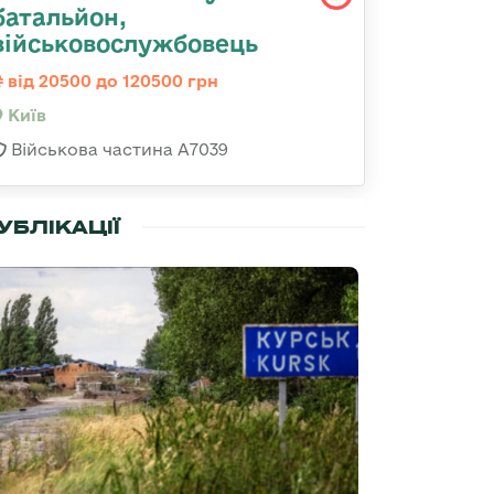
батальйон,
військовослужбовець
від 20500 до 120500 грн
Київ
Військова частина А7039
УБЛІКАЦІЇ