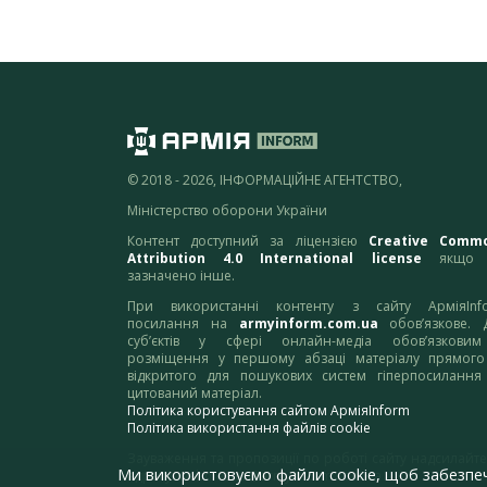
© 2018 - 2026, ІНФОРМАЦІЙНЕ АГЕНТСТВО,
Міністерство оборони України
Контент доступний за ліцензією
Creative Comm
Attribution 4.0 International license
якщо 
зазначено інше.
При використанні контенту з сайту АрміяInf
посилання на
armyinform.com.ua
обов’язкове. 
суб’єктів у сфері онлайн-медіа обов’язкови
розміщення у першому абзаці матеріалу прямого
відкритого для пошукових систем гіперпосилання
цитований матеріал.
Політика користування сайтом АрміяInform
Політика використання файлів cookie
Зауваження та пропозиції по роботі сайту надсилайте
Ми використовуємо файли cookie, щоб забезпе
адресу:
webmaster@armyinform.com.ua