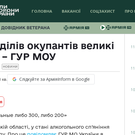
ГОЛОВНА
ВАКАНСІЇ
СОЦЗАХИСТ
ПРО 
ДОВІДНИК ВЕТЕРАНА
ділів окупантів великі
11
 – ГУР МОУ
НОВИНИ
11
Слідкуйте за АрміяInform в Google
1
хв.
10
я
10
льные либо 300, либо 200»
й області, у стані алкогольного сп’яніння
10
ду. Про це
повідомляє
ГУР МО України в