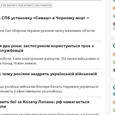
ДУТА ВЕЛИЧ РОСАРМІЇ
ОКУПАНТИ
 СПБ установку «Сиваш» в Чорному морі —
діли Сил оборони України уразили низку важливих об’єктів
 два роки: застосунком користуються троє з
ослужбовців
роботи: 3 млн електронних рапортів, 732 тисячі військових із
 понад 16 млн знижок.
: чому росіяни заздрять українській військовій
що російські військові блогери бачать переваги української
изнають її ефективнішою за російську.
ають бої за Козачу Лопань: рф намагається
упи
 намагається заводити малі групи біля кордону, а в Козачій