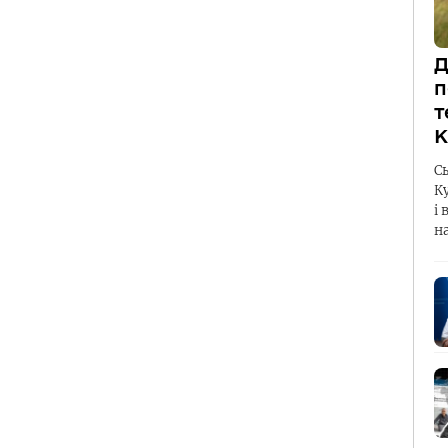
Д
п
т
К
С
К
і 
н