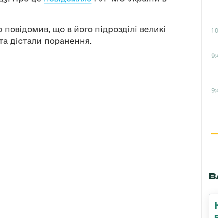
 повідомив, що в його підрозділі великі
10
 та дістали поранення.
9:
9:
В