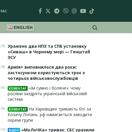
НАС
ENGLISH
:26
Уражено два НПЗ та СПБ установку
«Сиваш» в Чорному морі — Генштаб
ЗСУ
:08
Армія+ виповнилося два роки:
застосунком користуються троє з
чотирьох військовослужбовців
:55
«Їм сумно і боляче»: чому
КОМЕНТАР
росіяни заздрять українській військовій
системі
:36
На Харківщині тривають бої за
КОМЕНТАР
Козачу Лопань: рф намагається заводити
окремі групи
:18
«МоЛоЧКа» триває: СБС уразили
ВІДЕО