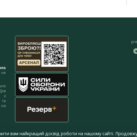
pr
ons
не
orm
Для
м є
 та
 на
 на
чити вам найкращий досвід роботи на нашому сайті. Продовжу