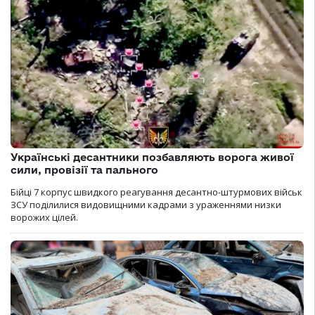
Українські десантники позбавляють ворога живої
сили, провізії та пального
Бійці 7 корпус швидкого реагування десантно-штурмових військ
ЗСУ поділилися видовищними кадрами з ураженнями низки
ворожих цілей.