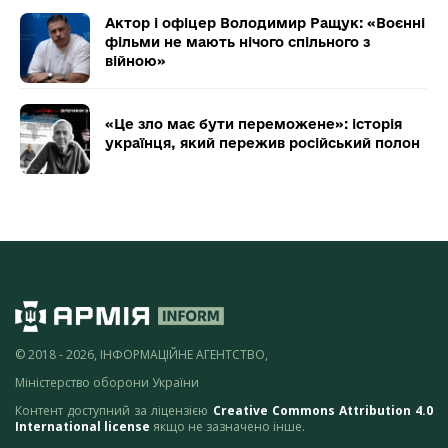
Актор і офіцер Володимир Ращук: «Воєнні
фільми не мають нічого спільного з
війною»
«Це зло має бути переможене»: історія
українця, який пережив російський полон
© 2018 - 2026, ІНФОРМАЦІЙНЕ АГЕНТСТВО,
Міністерство оборони України
Контент доступний за ліцензією
Creative Commons Attribution 4.0
International license
якщо не зазначено інше.