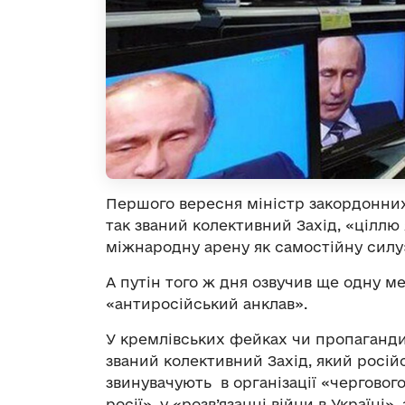
Першого вересня міністр закордонних
так званий колективний Захід, «ціллю 
міжнародну арену як самостійну силу
А путін того ж дня озвучив ще одну мет
«антиросійський анклав».
У кремлівських фейках чи пропагандис
званий колективний Захід, який росій
звинувачують в організації «черговог
росії», у «розв’язанні війни в Україні»