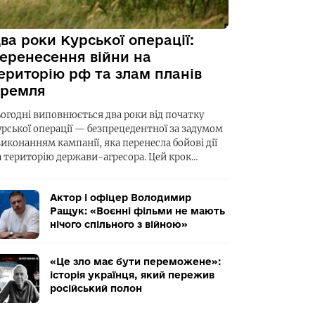
ва роки Курської операції:
еренесення війни на
ериторію рф та злам планів
ремля
ьогодні виповнюється два роки від початку
урської операції — безпрецедентної за задумом
виконанням кампанії, яка перенесла бойові дії
а територію держави-агресора. Цей крок…
Актор і офіцер Володимир
Ращук: «Воєнні фільми не мають
нічого спільного з війною»
«Це зло має бути переможене»:
історія українця, який пережив
російський полон