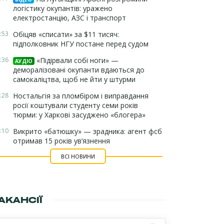
логістику окупантів: уражено
електростанцію, АЗС і транспорт
:53
Обіцяв «списати» за $11 тисяч:
підполковник НГУ постане перед судом
:36
«Підірвали собі ноги» —
АУДІО
деморалізовані окупанти вдаються до
самокаліцтва, щоб не йти у штурми
:28
Ностальгія за пломбіром і виправдання
росії коштували студенту семи років
тюрми: у Харкові засуджено «блогера»
:10
Викрито «батюшку» — зрадника: агент фсб
отримав 15 років ув’язнення
ВСІ НОВИНИ
АКАНСІЇ