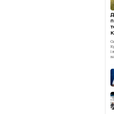
Д
п
т
К
С
К
і 
н