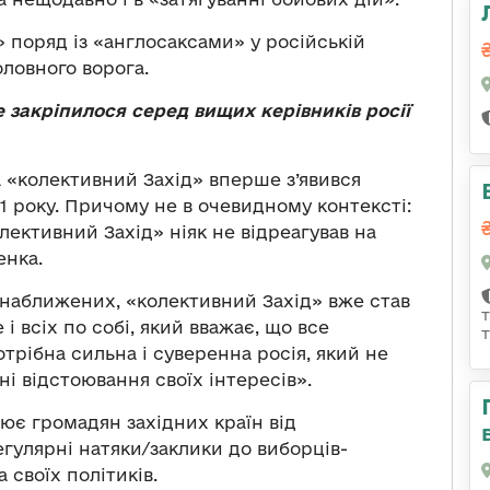
 поряд із «англосаксами» у російській
ловного ворога.
 закріпилося серед вищих керівників росії
а «колективний Захід» вперше з’явився
1 року. Причому не в очевидному контексті:
лективний Захід» ніяк не відреагував на
енка.
 наближених, «колективний Захід» вже став
і всіх по собі, який вважає, що все
отрібна сильна і суверенна росія, який не
ні відстоювання своїх інтересів».
ює громадян західних країн від
егулярні натяки/заклики до виборців-
своїх політиків.