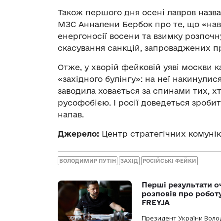
Також першого дня осені лавров назв
МЗС Анналени Бербок про те, що «наві
енергоносії восени та взимку розпочн
скасування санкцій, запроваджених про
Отже, у хворій фейковій уяві москви 
«західного булінгу»: на неї накинули
заводила ховається за спинами тих, хт
русофобією. І росії доведеться зробит
напав.
Джерело:
Центр стратегічних комуні
ВОЛОДИМИР ПУТІН
ЗАХІД
РОСІЙСЬКІ ФЕЙКИ
Перші результати о
розповів про робот
FREYJA
Президент України Воло