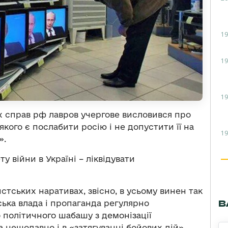
19
19
19
 справ рф лавров учергове висловився про
якого є послабити росію і не допустити її на
19
».
у війни в Україні – ліквідувати
тських наративах, звісно, в усьому винен так
В
ська влада і пропаганда регулярно
о політичного шабашу з демонізації
, а нещодавно і в «затягуванні бойових дій».