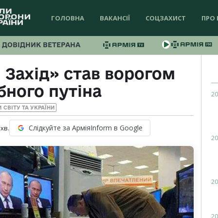
ГОЛОВНА
ВАКАНСІЇ
СОЦЗАХИСТ
ПРО 
ДОВІДНИК ВЕТЕРАНА
 Захід» став ворогом
бного путіна
20
 СВІТУ ТА УКРАЇНИ
Слідкуйте за АрміяInform в Google
хв.
20
20
20