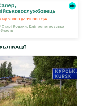
Сапер,
військовослужбовець
від 20000 до 120000 грн
Старі Кодаки, Дніпропетровська
область
УБЛІКАЦІЇ