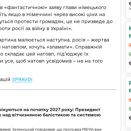
ав «фантастичною» заяву глави німецького
ть якщо в Німеччині через високі ціни на
уться протести громадян, це не призведе до
ти росії за війну в Україні».
картина малюється наступна. росія – жертва
ся натовпом, хочуть «зламати». Справжній
о складає цей натовп, під’юджує їх
и усе, щоб натовп усвідомив – не на того
кацій
SPRAVDI
чікуються на початку 2027 року: Президент
у над вітчизняною балістикою та системою
димир Зеленський повідомив, що програма FREYJA вже