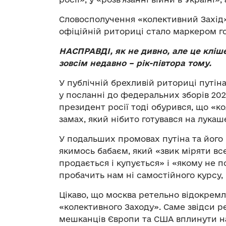
Словосполучення «колективний Захід»
офіційній риториці стало маркером го
НАСПРАВДІ, як не дивно, але це кліше
зовсім недавно – рік-півтора тому.
У публічній брехливій риториці путін
у посланні до федеральних зборів 202
президент росії тоді обурився, що «ко
замах, який нібито готувався на лукаш
У подальших промовах путіна та його
якимось бабаєм, який «звик міряти все 
продається і купується» і «якому не п
пробачить нам ні самостійного курсу, 
Цікаво, що москва ретельно відокремл
«колективного Заходу». Саме звідси р
мешканців Європи та США вплинути на 