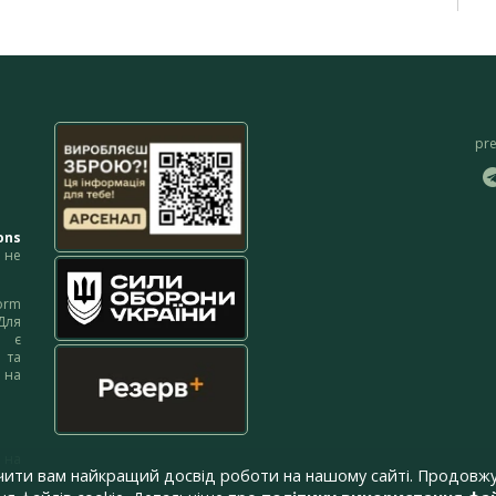
pr
ons
не
orm
Для
м є
 та
 на
 на
чити вам найкращий досвід роботи на нашому сайті. Продовжу