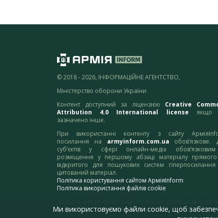
© 2018 - 2026, ІНФОРМАЦІЙНЕ АГЕНТСТВО,
Міністерство оборони України
Контент доступний за ліцензією
Creative Comm
Attribution 4.0 International license
якщо 
зазначено інше.
При використанні контенту з сайту АрміяInf
посилання на
armyinform.com.ua
обов’язкове. 
суб’єктів у сфері онлайн-медіа обов’язкови
розміщення у першому абзаці матеріалу прямого
відкритого для пошукових систем гіперпосилання
цитований матеріал.
Політика користування сайтом АрміяInform
Політика використання файлів cookie
Зауваження та пропозиції по роботі сайту надсилайте
Ми використовуємо файли cookie, щоб забезпе
адресу:
webmaster@armyinform.com.ua