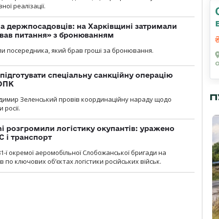
ної реалізації.
а держпосадовців: на Харківщині затримали
ував питання» з бронюванням
и посередника, який брав гроші за бронювання.
підготувати спеціальну санкційну операцію
 ОПК
П
димир Зеленський провів координаційну нараду щодо
 росії.
i розгромили логістику окупантів: уражено
С і транспорт
1-ї окремої аеромобільної Слобожанської бригади на
 по ключових об’єктах логістики російських військ.