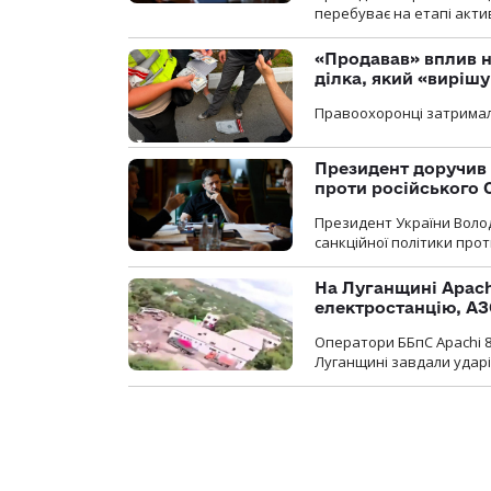
перебуває на етапі актив
«Продавав» вплив н
ділка, який «виріш
Правоохоронці затримал
Президент доручив 
проти російського
Президент України Воло
санкційної політики проти
На Луганщині Apach
електростанцію, АЗ
Оператори ББпС Apachi 8
Луганщині завдали ударів