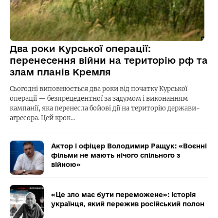
Два роки Курської операції:
перенесення війни на територію рф та
злам планів Кремля
Сьогодні виповнюється два роки від початку Курської
операції — безпрецедентної за задумом і виконанням
кампанії, яка перенесла бойові дії на територію держави-
агресора. Цей крок…
Актор і офіцер Володимир Ращук: «Воєнні
фільми не мають нічого спільного з
війною»
«Це зло має бути переможене»: історія
українця, який пережив російський полон