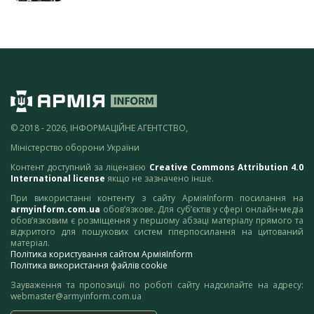
© 2018 - 2026, ІНФОРМАЦІЙНЕ АГЕНТСТВО,
Міністерство оборони України
Контент доступний за ліцензією
Creative Commons Attribution 4.0
International license
якщо не зазначено інше.
При використанні контенту з сайту АрміяInform посилання на
armyinform.com.ua
обов’язкове. Для суб’єктів у сфері онлайн-медіа
обов’язковим є розміщення у першому абзаці матеріалу прямого та
відкритого для пошукових систем гіперпосилання на цитований
матеріал.
Політика користування сайтом АрміяInform
Політика використання файлів cookie
Зауваження та пропозиції по роботі сайту надсилайте на адресу:
webmaster@armyinform.com.ua