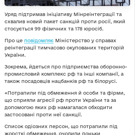
Уряд підтримав ініціативу Мінреінтеграції та
схвалив новий пакет санкцій проти росії, який
стосується 99 фізичних та 178 юросіб.
Про це
повідомляє
Міністерство у справах
реінтеграції тимчасово окупованих територій
України.
Зокрема, йдеться про підприємства оборонно-
промисловий комплекс рф та інші компанії, а
також посадовців нацбанків рф та білорусі.
«Потрапили під обмеження й особи та фірми,
що сприяли агресії рф проти України та за
допомогою яких рф намагалася обходити
застосовані проти неї санкції.
Список одіозних персон, що потрапили під
жорсткі обмеження, очолили доньки