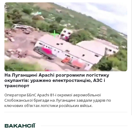
На Луганщині Apachi розгромили логістику
окупантів: уражено електростанцію, АЗС і
транспорт
Оператори ББпС Apachi 81-ї окремої аеромобільної
Слобожанської бригади на Луганщині завдали ударів по
ключових об’єктах логістики російських військ.
ВАКАНСІЇ