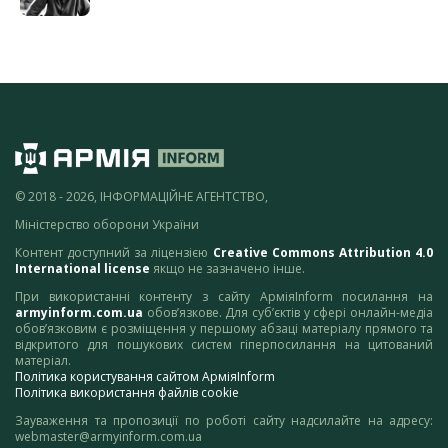
© 2018 - 2026, ІНФОРМАЦІЙНЕ АГЕНТСТВО,
Міністерство оборони України
Контент доступний за ліцензією
Creative Commons Attribution 4.0
International license
якщо не зазначено інше.
При використанні контенту з сайту АрміяInform посилання на
armyinform.com.ua
обов’язкове. Для суб’єктів у сфері онлайн-медіа
обов’язковим є розміщення у першому абзаці матеріалу прямого та
відкритого для пошукових систем гіперпосилання на цитований
матеріал.
Політика користування сайтом АрміяInform
Політика використання файлів cookie
Зауваження та пропозиції по роботі сайту надсилайте на адресу:
webmaster@armyinform.com.ua