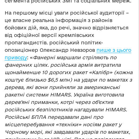
сегмента російських ЗМІ та соціальних мереж.
На першому місці уваги російської аудиторії –
це власне реальна інформація з районів
бойових дій, яка, до речі, значно відрізняється
від офіційної версії кремлівських
пропагандистів. російський політик-
опозиціонер Олександр Невзоров
пише з цього
приводу
: «
Фанерні маршали стріляють по
фанерних цілях. російська армія витратила
щонайменше 10 дорогих ракет «Калібр» (кожна
коштує близько $6,5 млн) на удари по макетах з
дерева, які вони прийняли за американські
ракетні системи HIMARS. Україна виготовила
дерев’яні приманки, котрі через об’єктив
російських безпілотників нагадували HIMARS.
Російські БПЛА передавали дані про
місцеперебування «техніки» носіям ракет у
Чорному морі, які завдавали ударів по макетах,