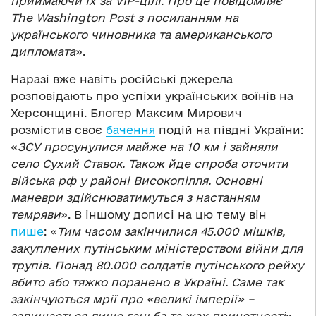
приймаючи їх за VIP-цілі. Про це повідомляє
The Washington Post з посиланням на
українського чиновника та американського
дипломата
».
Наразі вже навіть російські джерела
розповідають про успіхи українських воїнів на
Херсонщині. Блогер Максим Мирович
розмістив своє
бачення
подій на півдні України:
«
ЗСУ просунулися майже на 10 км і зайняли
село Сухий Ставок. Також йде спроба оточити
війська рф у районі Високопілля. Основні
маневри здійснюватимуться з настанням
темряви
». В іншому дописі на цю тему він
пише
: «
Тим часом закінчилися 45.000 мішків,
закуплених путінським міністерством війни для
трупів. Понад 80.000 солдатів путінського рейху
вбито або тяжко поранено в Україні. Саме так
закінчуються мрії про «великі імперії» –
залишається лише ганьба та жах причетності
».