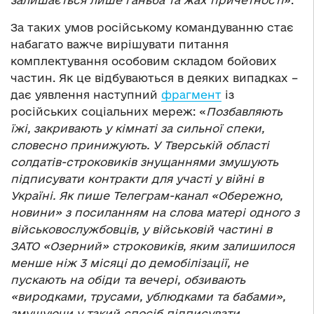
За таких умов російському командуванню стає
набагато важче вирішувати питання
комплектування особовим складом бойових
частин. Як це відбуваються в деяких випадках –
дає уявлення наступний
фрагмент
із
російських соціальних мереж: «
Позбавляють
їжі, закривають у кімнаті за сильної спеки,
словесно принижують. У Тверській області
солдатів-строковиків знущаннями змушують
підписувати контракти для участі у війні в
Україні. Як пише Телеграм-канал «Обережно,
новини» з посиланням на слова матері одного з
військовослужбовців, у військовій частині в
ЗАТО «Озерний» строковиків, яким залишилося
менше ніж 3 місяці до демобілізації, не
пускають на обіди та вечері, обзивають
«виродками, трусами, ублюдками та бабами»,
змушуючи у такий спосіб підписувати