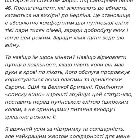
олігархів за списком Форбс під санкціями лише
46. Пропагандисти, які закликають до вбивств,
катаються на вихідні до Берліна. Це становище
є абсолютно комфортним для путінської еліти –
тієї пари тисяч сімей, заради добробуту яких і
існує цей режим. Заради яких путін веде цю
війну.
То навіщо їм щось міняти? Навіщо відмовляти
путіну в лояльності, якщо навіть коли він має
руки в крові по лікоть, його обслуга продовжує
користуватися всіма благами та привілеями
Європи, США та Великої Британії. Прийняття
«списку 6000» нарешті зруйнує цей статус-кво,
поставить перед путінською елітою (широким
колом, а не одиницями) питання вибору і
зрештою розколе її.
Я вдячний усім за підтримку та солідарність,
але найкращим жестом солідарності для мене