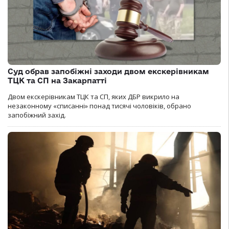
Суд обрав запобіжні заходи двом екскерівникам
ТЦК та СП на Закарпатті
Двом екскерівникам ТЦК та СП, яких ДБР викрило на
незаконному «списанні» понад тисячі чоловіків, обрано
запобіжний захід.