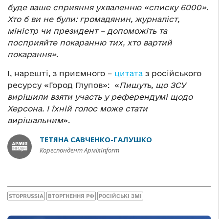
буде ваше сприяння ухваленню «списку 6000».
Хто б ви не були: громадянин, журналіст,
міністр чи президент – допоможіть та
посприяйте покаранню тих, хто вартий
покарання»
.
І, нарешті, з приємного –
цитата
з російського
ресурсу «Город Глупов»: «
Пишуть, що ЗСУ
вирішили взяти участь у референдумі щодо
Херсона. І їхній голос може стати
вирішальним
».
ТЕТЯНА САВЧЕНКО-ГАЛУШКО
Кореспондент АрміяInform
STOPRUSSIA
ВТОРГНЕННЯ РФ
РОСІЙСЬКІ ЗМІ