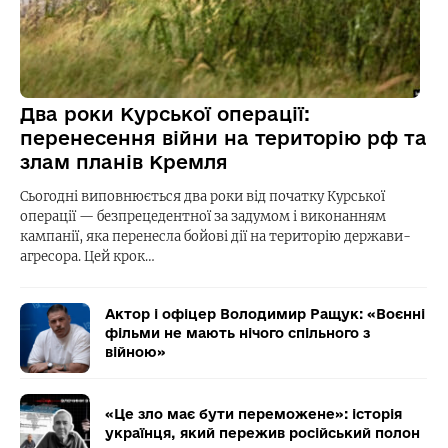
Два роки Курської операції:
перенесення війни на територію рф та
злам планів Кремля
Сьогодні виповнюється два роки від початку Курської
операції — безпрецедентної за задумом і виконанням
кампанії, яка перенесла бойові дії на територію держави-
агресора. Цей крок…
Актор і офіцер Володимир Ращук: «Воєнні
фільми не мають нічого спільного з
війною»
«Це зло має бути переможене»: історія
українця, який пережив російський полон