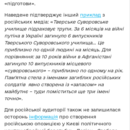
«підготови».
Наведене підтверджує інший
приклад
з
російських медіа: «
Тверське Суворовське
училище підраховує трупи. За 6 місяців на війні
путіна в Україні загинуло 6 випускників
Тверського Суворовського училища… Це
приблизно по одній людині на місяць. Для
порівняння: за 10 років війни в Афганістані
загинуло 10 випускників місцевого
«суворовського» – приблизно по одному на рік.
Пам’ятна стела з іменами загиблих російських
солдатів явно створена із «запасом» на
майбутнє – туди поміститься ще три імені
точно
».
Для російської аудиторії також не залишилася
осторонь
інформація
про створення
російською опозицією у Києві політичного