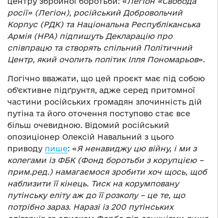
центру збройної боротьби: «
Легіон «Свобода
росії» (Легіон), російський Добровольчий
Корпус (РДК) та Національна Республіканська
Армія (НРА) підпишуть Декларацію про
співпрацю та створять спільний Політичний
Центр, який очолить політик Ілля Пономарьов
».
Логічно вважати, що цей проєкт має під собою
об’єктивне підґрунтя, адже серед притомної
частини російських громадян злочинність дій
путіна та його оточення поступово стає все
більш очевидною. Відомий російський
опозиціонер Олексій Навальний з цього
приводу
пише
: «
Я ненавиджу цю війну, і ми з
колегами із ФБК (Фонд боротьби з корупцією –
прим.ред.) намагаємося зробити хоч щось, щоб
наблизити її кінець. Тиск на корумповану
путінську еліту аж до її розколу – це те, що
потрібно зараз. Наразі із 200 путінських