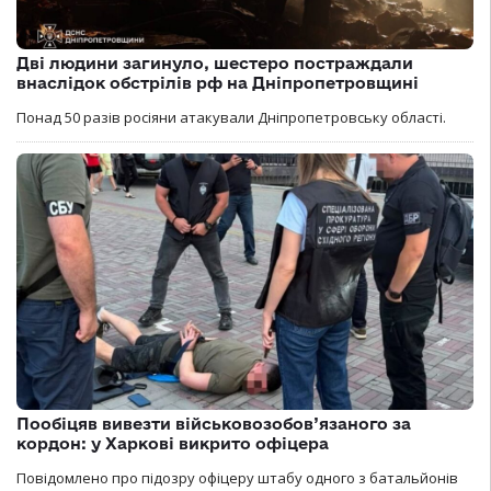
Дві людини загинуло, шестеро постраждали
внаслідок обстрілів рф на Дніпропетровщині
Понад 50 разів росіяни атакували Дніпропетровську області.
Пообіцяв вивезти військовозобов’язаного за
кордон: у Харкові викрито офіцера
Повідомлено про підозру офіцеру штабу одного з батальйонів