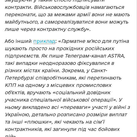
контракти. Військовослужбовців намагаються
переконати, що за межами армії вони не мають
майбутнього, а самореалізуватися вони можуть
лише через контрактну службу
».
Або інший
приклад
: «
Гарматне м’ясо для путіна
шукають просто на прохідних російських
підприємств. Як пише Телеграм-канал ASTRA,
такі випадки неодноразово фіксувалися в
різних містах країни. Зокрема, у Санкт-
Петербурзі співробітникам, які перетинають
КПП на одному з місцевих промислових
об’єктів, вручають «соціальний довідник
учасника спеціальної військової операції». У
ньому викладено всі «переваги» участі у війні з
Україною, детально розписано розміри виплат
та інші «плюшки», які чекають на сім’ї
контрактників, які загинули під час бойових
дій
».