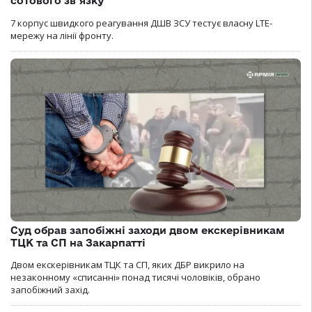
сотового зв’язку
7 корпус швидкого реагування ДШВ ЗСУ тестує власну LTE-
мережу на лінії фронту.
Суд обрав запобіжні заходи двом екскерівникам
ТЦК та СП на Закарпатті
Двом екскерівникам ТЦК та СП, яких ДБР викрило на
незаконному «списанні» понад тисячі чоловіків, обрано
запобіжний захід.