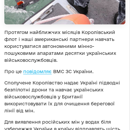
Протягом найближчих місяців Королівський
флот і наші американські партнери навчать
користуватися автономними мінно-
пошуковими апаратами десятки українських
військовослужбовців.
Про це
повідомляє
ВМС ЗС України.
Сполучене Королівство надає Україні підводні
безпілотні дрони та навчає українських
військовослужбовців у Британії
використовувати їх для очищення берегової
лінії від мін.
Для виявлення російських мін у водах біля
узбережжя України в країну відправлять шість