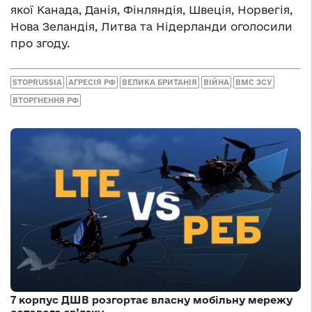
якої Канада, Данія, Фінляндія, Швеція, Норвегія,
Нова Зеландія, Литва та Нідерланди оголосили
про згоду.
STOPRUSSIA
АГРЕСІЯ РФ
ВЕЛИКА БРИТАНІЯ
ВІЙНА
ВМС ЗСУ
ВТОРГНЕННЯ РФ
7 корпус ДШВ розгортає власну мобільну мережу