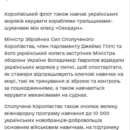
Королівський флот також навчає українських
моряків керувати кораблями тральщиками-
шукачами мін класу «Сендаун».
Міністр Збройних Сил Сполученого
Королівства, член парламенту Джеймс Гіппі та
його український колега заступник Міністра
оборони України Володимир Гаврилов відвідали
українських моряків у липні, щоб спостерігати,
як стажери відпрацьовують ключові навички на
морі, такі як тренування зі зброєю та контроль
за пошкодженнями, а також навчаються
керувати механізмами на суднах.
Сполучене Королівство також очолює велику
міжнародну програму навчання до 10 000
українських новобранців-добровольців
основним військовим навичкам, на підтримку