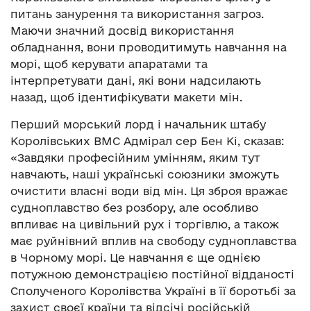
питань занурення та використання загроз.
Маючи значний досвід використання
обладнання, вони проводитимуть навчання на
морі, щоб керувати апаратами та
інтерпретувати дані, які вони надсилають
назад, щоб ідентифікувати макети мін.
Перший морський лорд і начальник штабу
Королівських ВМС Адмірал сер Бен Кі, сказав:
«Завдяки професійним умінням, яким тут
навчають, наші українські союзники зможуть
очистити власні води від мін. Ця зброя вражає
судноплавство без розбору, але особливо
впливає на цивільний рух і торгівлю, а також
має руйнівний вплив на свободу судноплавства
в Чорному морі. Це навчання є ще однією
потужною демонстрацією постійної відданості
Сполученого Королівства Україні в її боротьбі за
захист своєї країни та відсічі російській