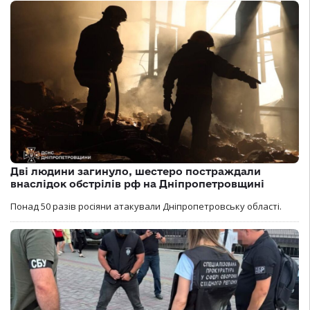
Дві людини загинуло, шестеро постраждали
внаслідок обстрілів рф на Дніпропетровщині
Понад 50 разів росіяни атакували Дніпропетровську області.