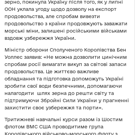
зерно, покинула Україну після того, як у липні
ООН уклала угоду щодо дозволу на експорт
продовольства, але спробам вивезти
продовольство з країни продовжують заважати
морські міни, залишені російськими військами
вздовж узбережжя України.
Міністр оборони Сполученого Королівства Бен
Уоллес заявив: «Не можна дозволити цинічним
спробам росії вимагати викуп за світові запаси
продовольства. Це життєво важливе
обладнання та підготовка допоможуть Україні
зробити свої води безпечними, допомагаючи
налагодити шлях зерна до решти світу та
підтримуючи Збройні Сили України у прагненні
захистити своє узбережжя та порти».
Тритижневі навчальні курси разом із Шостим
флотом ВМС США проводитиме група
Королівського військово-морського флоту з