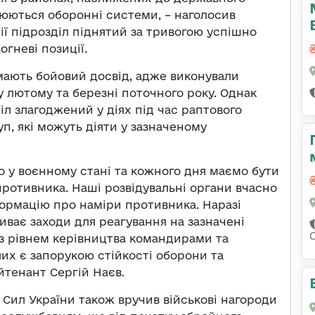
люються оборонні системи, – наголосив
ії підрозділ піднятий за тривогою успішно
гневі позиції.
мають бойовий досвід, адже виконували
 лютому та березні поточного року. Однак
іл злагоджений у діях під час раптового
п, які можуть діяти у зазначеному
о у воєнному стані та кожного дня маємо бути
отивника. Наші розвідувальні органи вчасно
формацію про наміри противника. Наразі
ває заходи для реагування на зазначені
х з рівнем керівництва командирами та
их є запорукою стійкості оборони та
йтенант Сергій Наєв.
Сил України також вручив військові нагороди