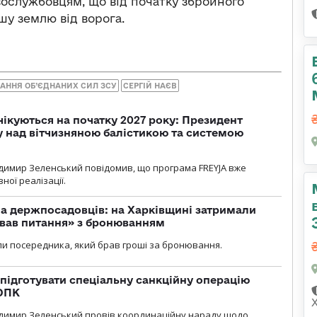
овослужбовцям, що від початку збройного
шу землю від ворога.
АННЯ ОБ’ЄДНАНИХ СИЛ ЗСУ
СЕРГІЙ НАЄВ
чікуються на початку 2027 року: Президент
у над вітчизняною балістикою та системою
димир Зеленський повідомив, що програма FREYJA вже
ної реалізації.
а держпосадовців: на Харківщині затримали
ував питання» з бронюванням
и посередника, який брав гроші за бронювання.
підготувати спеціальну санкційну операцію
 ОПК
димир Зеленський провів координаційну нараду щодо