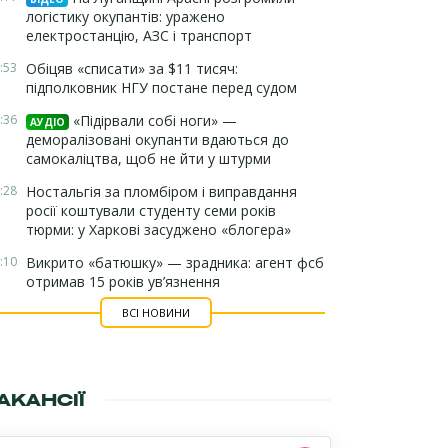
логістику окупантів: уражено
електростанцію, АЗС і транспорт
:53
Обіцяв «списати» за $11 тисяч:
підполковник НГУ постане перед судом
:36
«Підірвали собі ноги» —
АУДІО
деморалізовані окупанти вдаються до
самокаліцтва, щоб не йти у штурми
:28
Ностальгія за пломбіром і виправдання
росії коштували студенту семи років
тюрми: у Харкові засуджено «блогера»
:10
Викрито «батюшку» — зрадника: агент фсб
отримав 15 років ув’язнення
ВСІ НОВИНИ
АКАНСІЇ