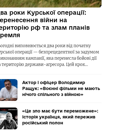
ва роки Курської операції:
еренесення війни на
ериторію рф та злам планів
ремля
ьогодні виповнюється два роки від початку
урської операції — безпрецедентної за задумом
виконанням кампанії, яка перенесла бойові дії
а територію держави-агресора. Цей крок…
Актор і офіцер Володимир
Ращук: «Воєнні фільми не мають
нічого спільного з війною»
«Це зло має бути переможене»:
історія українця, який пережив
російський полон