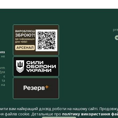
pr
ons
не
orm
Для
м є
 та
 на
 на
чити вам найкращий досвід роботи на нашому сайті. Продовжу
я файлів cookie. Детальніше про
політику використання фай