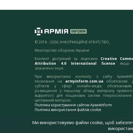
© 2018 - 2026, ІНФОРМАЦІЙНЕ АГЕНТСТВО,
Міністерство оборони України
Контент доступний за ліцензією
Creative Comm
Attribution 4.0 International license
якщо 
зазначено інше.
При використанні контенту з сайту АрміяInf
посилання на
armyinform.com.ua
обов’язкове. 
суб’єктів у сфері онлайн-медіа обов’язкови
розміщення у першому абзаці матеріалу прямого
відкритого для пошукових систем гіперпосилання
цитований матеріал.
Політика користування сайтом АрміяInform
Політика використання файлів cookie
Зауваження та пропозиції по роботі сайту надсилайте
Ми використовуємо файли cookie, щоб забезпе
адресу:
webmaster@armyinform.com.ua
використанн