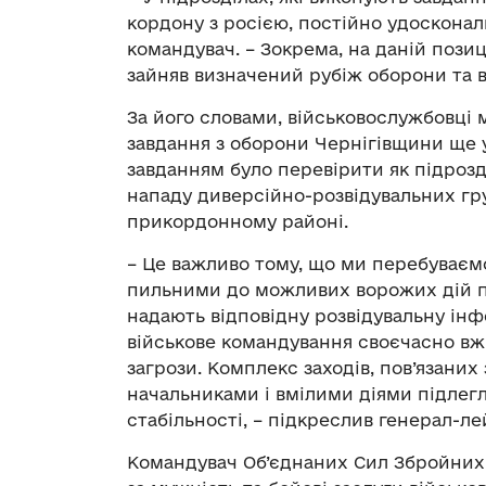
кордону з росією, постійно удоскона
командувач. – Зокрема, на даній позиц
зайняв визначений рубіж оборони та во
За його словами, військовослужбовці 
завдання з оборони Чернігівщини ще у
завданням було перевірити як підрозд
нападу диверсійно-розвідувальних гру
прикордонному районі.
– Це важливо тому, що ми перебуваєм
пильними до можливих ворожих дій пр
надають відповідну розвідувальну ін
військове командування своєчасно вжи
загрози. Комплекс заходів, пов’язани
начальниками і вмілими діями підлегл
стабільності, – підкреслив генерал-ле
Командувач Об’єднаних Сил Збройних 