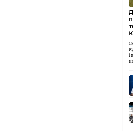
Д
п
т
К
С
К
і 
н