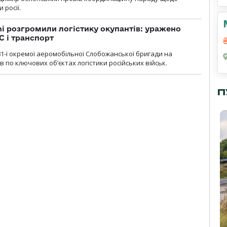
 росії.
i розгромили логістику окупантів: уражено
С і транспорт
1-ї окремої аеромобільної Слобожанської бригади на
 по ключових об’єктах логістики російських військ.
П