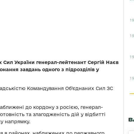
19
19
19
 Сил України генерал-лейтенант Сергій Наєв
онання завдань одного з підрозділів у
19
омадськістю Командування Об’єднаних Сил ЗС
наближені до кордону з росією, генерал-
товність та злагодженість дій у відбитті
В
у напрямку.
ння в районах, наближених до державного