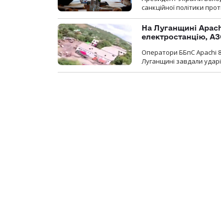
санкційної політики проти
На Луганщині Apach
електростанцію, АЗ
Оператори ББпС Apachi 8
Луганщині завдали ударів