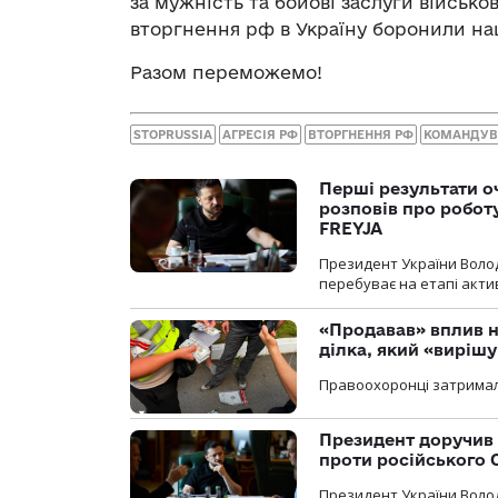
за мужність та бойові заслуги військ
вторгнення рф в Україну боронили на
Разом переможемо!
STOPRUSSIA
АГРЕСІЯ РФ
ВТОРГНЕННЯ РФ
КОМАНДУВ
Перші результати о
розповів про робот
FREYJA
Президент України Воло
перебуває на етапі актив
«Продавав» вплив н
ділка, який «виріш
Правоохоронці затримал
Президент доручив 
проти російського
Президент України Воло