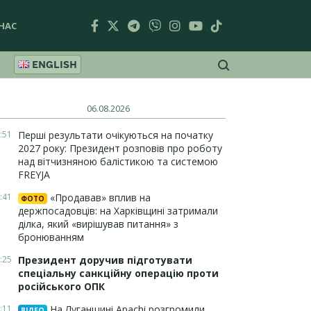
НАС
ENGLISH
06.08.2026
:51
Перші результати очікуються на початку
2027 року: Президент розповів про роботу
над вітчизняною балістикою та системою
FREYJA
:41
«Продавав» вплив на
ФОТО
держпосадовців: на Харківщині затримали
ділка, який «вирішував питання» з
бронюванням
:25
Президент доручив підготувати
спеціальну санкційну операцію проти
російського ОПК
:11
На Луганщині Apachi розгромили
ВІДЕО