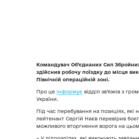
Командувач Об’єднаних Сил Збройних
здійснив робочу поїздку до місця вик
Північній операційній зоні.
Про це
інформує
відділ зв’язків з гр
України.
Під час перебування на позиціях, які 
лейтенант Сергій Наєв перевірив боєго
можливого вторгнення ворога на цьом
– У підрозділах, які виконують завда