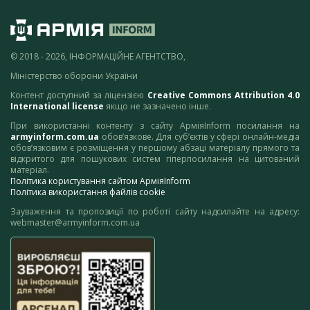
© 2018 - 2026, ІНФОРМАЦІЙНЕ АГЕНТСТВО,
Міністерство оборони України
Контент доступний за ліцензією
Creative Commons Attribution 4.0
International license
якщо не зазначено інше.
При використанні контенту з сайту АрміяInform посилання на
armyinform.com.ua
обов’язкове. Для суб’єктів у сфері онлайн-медіа
обов’язковим є розміщення у першому абзаці матеріалу прямого та
відкритого для пошукових систем гіперпосилання на цитований
матеріал.
Політика користування сайтом АрміяInform
Політика використання файлів cookie
Зауваження та пропозиції по роботі сайту надсилайте на адресу:
webmaster@armyinform.com.ua