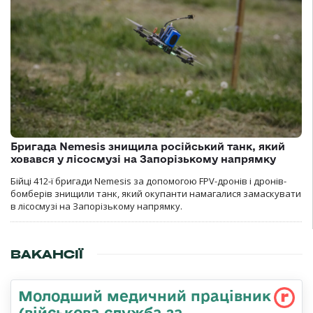
Бригада Nemesis знищила російський танк, який
ховався у лісосмузі на Запорізькому напрямку
Бійці 412-ї бригади Nemesis за допомогою FPV-дронів і дронів-
бомберів знищили танк, який окупанти намагалися замаскувати
в лісосмузі на Запорізькому напрямку.
ВАКАНСІЇ
Молодший медичний працівник
(військова служба за