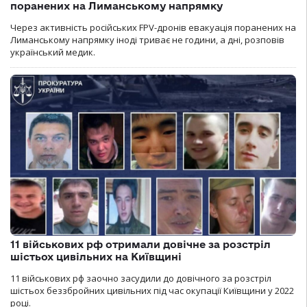
поранених на Лиманському напрямку
Через активність російських FPV-дронів евакуація поранених на
Лиманському напрямку іноді триває не години, а дні, розповів
український медик.
11 військових рф отримали довічне за розстріл
шістьох цивільних на Київщині
11 військових рф заочно засудили до довічного за розстріл
шістьох беззбройних цивільних під час окупації Київщини у 2022
році.