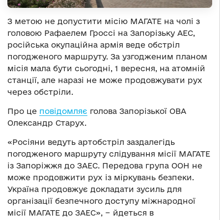
З метою не допустити місію МАГАТЕ на чолі з
головою Рафаелем Гроссі на Запорізьку АЕС,
російська окупаційна армія веде обстріл
погодженого маршруту. За узгодженим планом
місія мала бути сьогодні, 1 вересня, на атомній
станції, але наразі не може продовжувати рух
через обстріли.
Про це
повідомляє
голова Запорізької ОВА
Олександр Старух.
«Росіяни ведуть артобстріл заздалегідь
погодженого маршруту слідування місії МАГАТЕ
із Запоріжжя до ЗАЕС. Передова група ООН не
може продовжити рух із міркувань безпеки.
Україна продовжує докладати зусиль для
організації безпечного доступу міжнародної
місії МАГАТЕ до ЗАЕС», − йдеться в