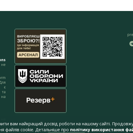
pr
ons
не
orm
Для
м є
 та
 на
 на
чити вам найкращий досвід роботи на нашому сайті. Продовжу
я файлів cookie. Детальніше про
політику використання фай