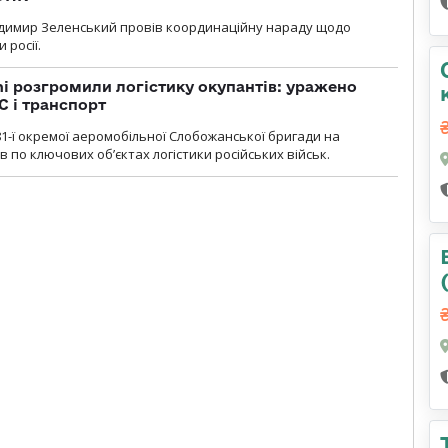
димир Зеленський провів координаційну нараду щодо
 росії.
i розгромили логістику окупантів: уражено
С і транспорт
1-ї окремої аеромобільної Слобожанської бригади на
 по ключових об’єктах логістики російських військ.