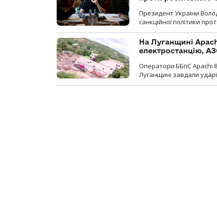
Президент України Воло
санкційної політики проти
На Луганщині Apach
електростанцію, АЗ
Оператори ББпС Apachi 8
Луганщині завдали ударів