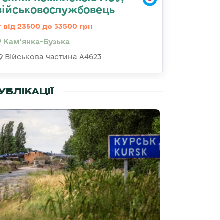
військовослужбовець
від 23500 до 53500 грн
Кам'янка-Бузька
Військова частина А4623
УБЛІКАЦІЇ