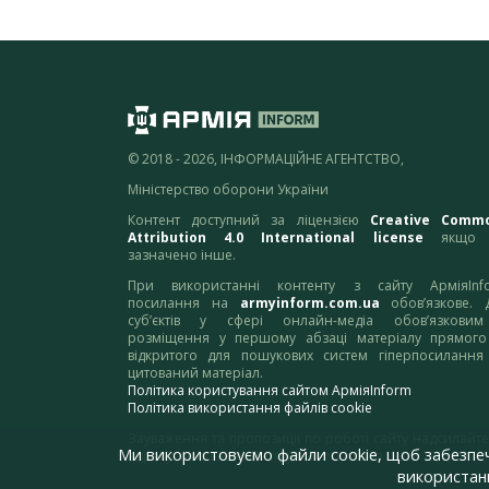
© 2018 - 2026, ІНФОРМАЦІЙНЕ АГЕНТСТВО,
Міністерство оборони України
Контент доступний за ліцензією
Creative Comm
Attribution 4.0 International license
якщо 
зазначено інше.
При використанні контенту з сайту АрміяInf
посилання на
armyinform.com.ua
обов’язкове. 
суб’єктів у сфері онлайн-медіа обов’язкови
розміщення у першому абзаці матеріалу прямого
відкритого для пошукових систем гіперпосилання
цитований матеріал.
Політика користування сайтом АрміяInform
Політика використання файлів cookie
Зауваження та пропозиції по роботі сайту надсилайте
Ми використовуємо файли cookie, щоб забезпе
адресу:
webmaster@armyinform.com.ua
використанн