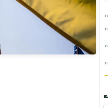
19
19
19
19
В