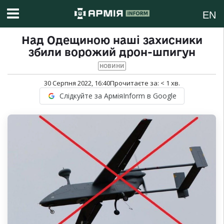
EN
Над Одещиною наші захисники
збили ворожий дрон-шпигун
НОВИНИ
30 Серпня 2022, 16:40
Прочитаєте за:
< 1
хв.
Слідкуйте за АрміяInform в Google