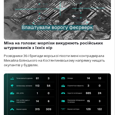
Міна на голови: морпіхи викурюють російських
штурмовиків з їхніх нір
Розвідники 36-ї бригади морської піхоти імені контрадмірала
Михайла Білінського на Костянтинівському напрямку нищать
окупантів у будівлях.