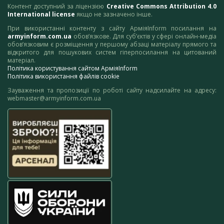
Контент доступний за ліцензією
Creative Commons Attribution 4.0
International license
якщо не зазначено інше.
При використанні контенту з сайту АрміяInform посилання на
armyinform.com.ua
обов’язкове. Для суб’єктів у сфері онлайн-медіа
обов’язковим є розміщення у першому абзаці матеріалу прямого та
відкритого для пошукових систем гіперпосилання на цитований
матеріал.
Політика користування сайтом АрміяInform
Політика використання файлів cookie
Зауваження та пропозиції по роботі сайту надсилайте на адресу:
webmaster@armyinform.com.ua