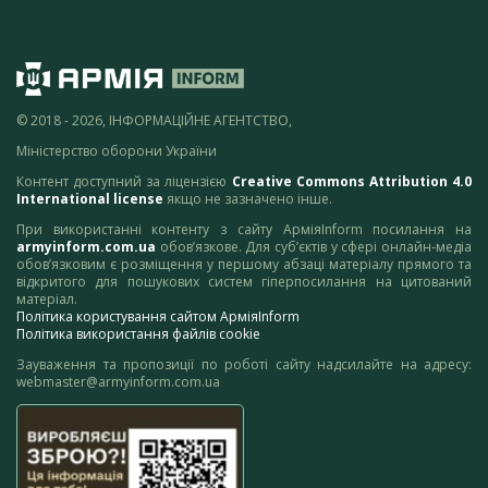
© 2018 - 2026, ІНФОРМАЦІЙНЕ АГЕНТСТВО,
Міністерство оборони України
Контент доступний за ліцензією
Creative Commons Attribution 4.0
International license
якщо не зазначено інше.
При використанні контенту з сайту АрміяInform посилання на
armyinform.com.ua
обов’язкове. Для суб’єктів у сфері онлайн-медіа
обов’язковим є розміщення у першому абзаці матеріалу прямого та
відкритого для пошукових систем гіперпосилання на цитований
матеріал.
Політика користування сайтом АрміяInform
Політика використання файлів cookie
Зауваження та пропозиції по роботі сайту надсилайте на адресу:
webmaster@armyinform.com.ua