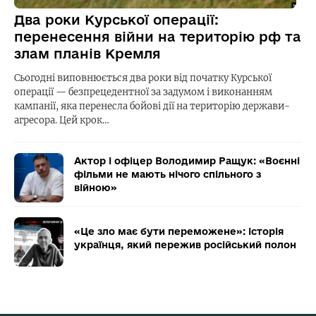
Два роки Курської операції:
перенесення війни на територію рф та
злам планів Кремля
Сьогодні виповнюється два роки від початку Курської
операції — безпрецедентної за задумом і виконанням
кампанії, яка перенесла бойові дії на територію держави-
агресора. Цей крок…
Актор і офіцер Володимир Ращук: «Воєнні
фільми не мають нічого спільного з
війною»
«Це зло має бути переможене»: історія
українця, який пережив російський полон