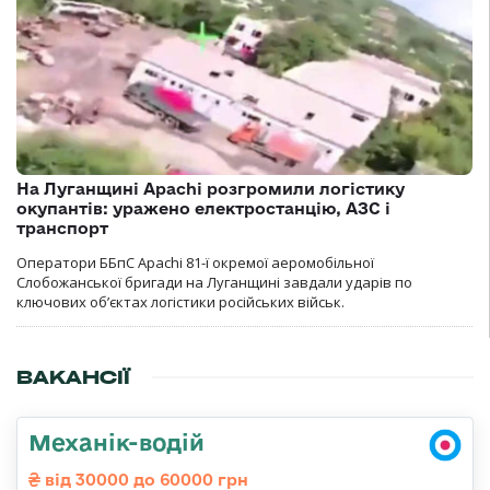
На Луганщині Apachi розгромили логістику
окупантів: уражено електростанцію, АЗС і
транспорт
Оператори ББпС Apachi 81-ї окремої аеромобільної
Слобожанської бригади на Луганщині завдали ударів по
ключових об’єктах логістики російських військ.
ВАКАНСІЇ
Механік-водій
від 30000 до 60000 грн