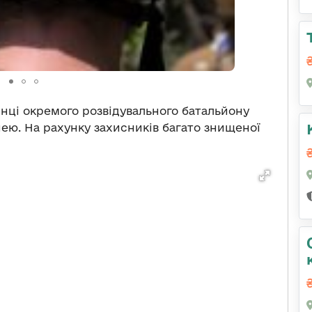
нці окремого розвідувального батальйону
ею. На рахунку захисників багато знищеної