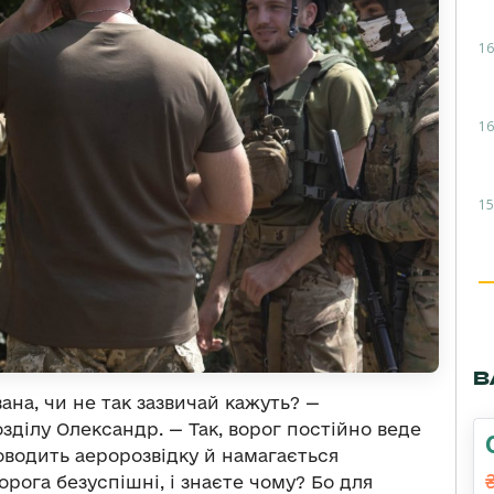
16
16
15
В
ана, чи не так зазвичай кажуть? —
ділу Олександр. — Так, ворог постійно веде
роводить аеророзвідку й намагається
орога безуспішні, і знаєте чому? Бо для