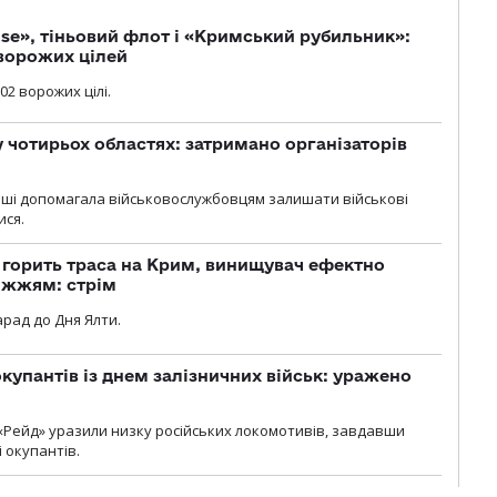
se», тіньовий флот і «Кримський рубильник»:
ворожих цілей
02 ворожих цілі.
у чотирьох областях: затримано організаторів
роші допомагала військовослужбовцям залишати військові
ися.
, горить траса на Крим, винищувач ефектно
іжжям: стрім
рад до Дня Ялти.
купантів із днем залізничних військ: уражено
«Рейд» уразили низку російських локомотивів, завдавши
і окупантів.