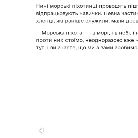
Нині морські піхотинці проводять під
відпрацьовують навички. Певна частина
хлопці, які раніше служили, мали дос
— Морська піхота — і в морі, і в небі, і
проти них стоїмо, неодноразово вже «в
тут, і ви знаєте, що ми з вами зробим