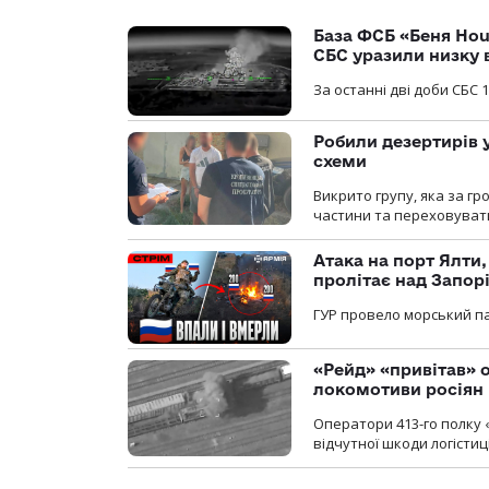
База ФСБ «Беня Hou
СБС уразили низку 
За останні дві доби СБС 1
Робили дезертирів 
схеми
Викрито групу, яка за г
частини та переховуват
Атака на порт Ялти
пролітає над Запор
ГУР провело морський па
«Рейд» «привітав» о
локомотиви росіян
Оператори 413-го полку 
відчутної шкоди логістиц