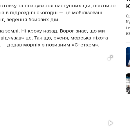
готовку та планування наступних дій, постійно
К
 в підрозділі сьогодні — це мобілізовані
С
від ведення бойових дій.
К
і 
 на землі. Ні кроку назад. Ворог знає, що ми
н
ідчував» це. Так що, русня, морська піхота
о, — додав морпіх з позивним «Стетхем».