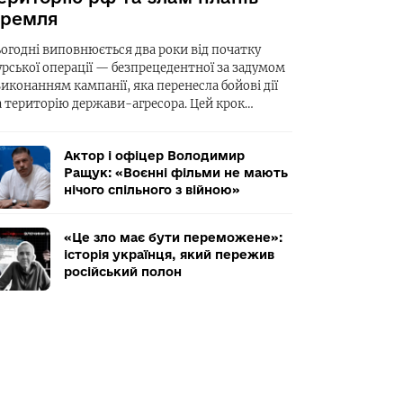
ремля
ьогодні виповнюється два роки від початку
урської операції — безпрецедентної за задумом
виконанням кампанії, яка перенесла бойові дії
а територію держави-агресора. Цей крок…
Актор і офіцер Володимир
Ращук: «Воєнні фільми не мають
нічого спільного з війною»
«Це зло має бути переможене»:
історія українця, який пережив
російський полон