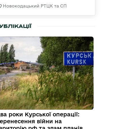
Новокодацький РТЦК та СП
УБЛІКАЦІЇ
ва роки Курської операції:
еренесення війни на
ериторію рф та злам планів