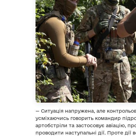
— Ситуація напружена, але контрольов
усміхаючись говорить командир підроз
артобстріли та застосовує авіацію, п
проводити наступальні дії. Проте дії в