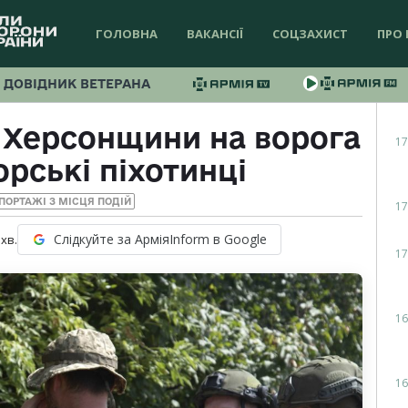
ГОЛОВНА
ВАКАНСІЇ
СОЦЗАХИСТ
ПРО 
ДОВІДНИК ВЕТЕРАНА
х Херсонщини на ворога
17
рські піхотинці
ПОРТАЖІ З МІСЦЯ ПОДІЙ
17
Слідкуйте за АрміяInform в Google
хв.
17
16
16