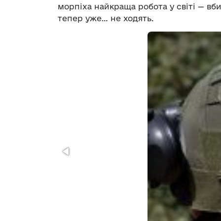
морпіха найкраща робота у світі — вб
тепер уже… не ходять.