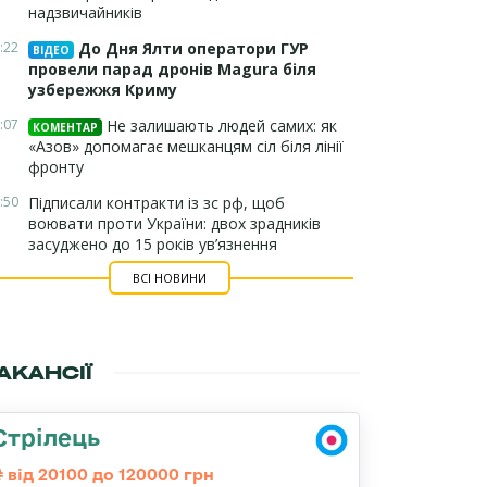
надзвичайників
:22
До Дня Ялти оператори ГУР
ВІДЕО
провели парад дронів Magura біля
узбережжя Криму
:07
Не залишають людей самих: як
КОМЕНТАР
«Азов» допомагає мешканцям сіл біля лінії
фронту
:50
Підписали контракти із зс рф, щоб
воювати проти України: двох зрадників
засуджено до 15 років ув’язнення
ВСІ НОВИНИ
АКАНСІЇ
Стрілець
від 20100 до 120000 грн