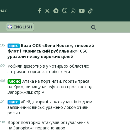
НАС
ENGLISH
:35
База ФСБ «Беня House», тіньовий
ВІДЕО
флот і «Кримський рубильник»: СБС
уразили низку ворожих цілей
:22
Робили дезертирів у чотирьох областях:
затримано організаторів схеми
:06
Атака на порт Ялти, горить траса
АНОНС
на Крим, винищувач ефектно пролітає над
Запоріжжям: стрім
:51
«Рейд» «привітав» окупантів із днем
ВІДЕО
залізничних військ: уражено локомотиви
росіян
:38
Ворог повторно атакував рятувальників
на Запоріжжі: поранено двох