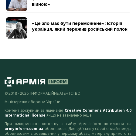
війною»
«Це зло має бути переможене»: історія
українця, який пережив російський полон
© 2018 - 2026, ІНФОРМАЦІЙНЕ АГЕНТСТВО,
Міністерство оборони України
Контент доступний за ліцензією
Creative Commons Attribution 4.0
International license
якщо не зазначено інше.
При використанні контенту з сайту АрміяInform посилання на
armyinform.com.ua
обов’язкове. Для суб’єктів у сфері онлайн-медіа
обов’язковим є розміщення у першому абзаці матеріалу прямого та