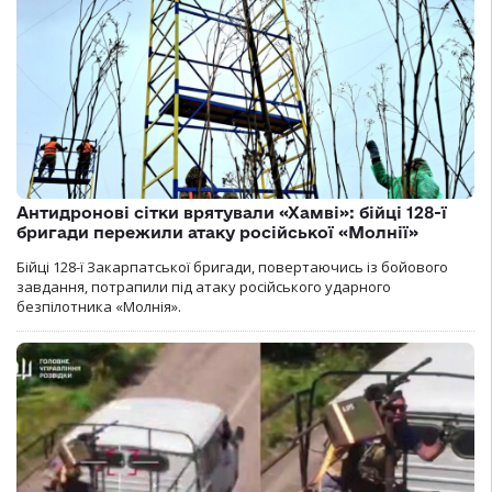
Антидронові сітки врятували «Хамві»: бійці 128-ї
бригади пережили атаку російської «Молнії»
Бійці 128-ї Закарпатської бригади, повертаючись із бойового
завдання, потрапили під атаку російського ударного
безпілотника «Молнія».