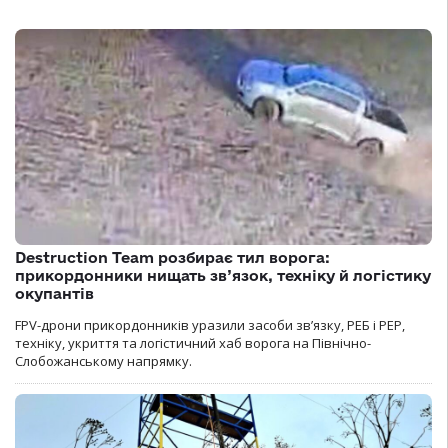
Destruction Team розбирає тил ворога:
прикордонники нищать зв’язок, техніку й логістику
окупантів
FPV-дрони прикордонників уразили засоби зв’язку, РЕБ і РЕР,
техніку, укриття та логістичний хаб ворога на Північно-
Слобожанському напрямку.