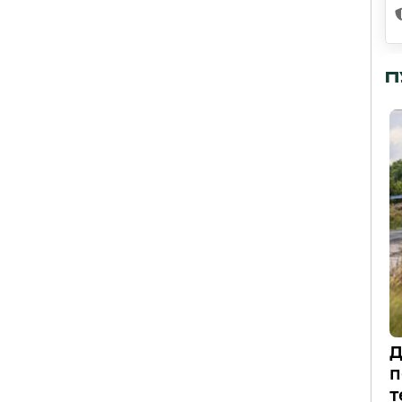
П
Д
п
т