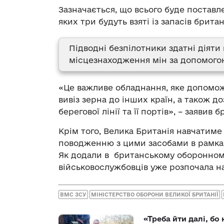
Зазначається, що всього буде поставл
яких три будуть взяті із запасів брита
Підводні безпілотники здатні діяти
місцезнаходження мін за допомого
«Це важливе обладнання, яке допомож
вивіз зерна до інших країн, а також д
берегової лінії та її портів», – заяви
Крім того, Велика Британія навчатиме
поводженню з цими засобами в рамка
Як додали в британському оборонному
військовослужбовців уже розпочала н
ВМС ЗСУ
МІНІСТЕРСТВО ОБОРОНИ ВЕЛИКОЇ БРИТАНІЇ
«Треба йти далі, бо