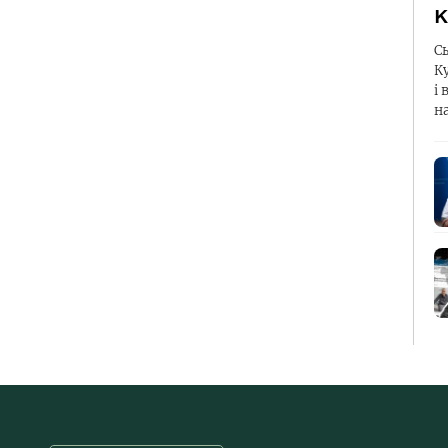
К
С
К
і 
н