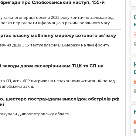
ї бригади про Слобожанський наступ, 155-й
тупальної операції восени 2022 року критично залежав від
озволяв передавати інформацію в режимі реального часу.
ртає власну мобільну мережу сотового зв’язку
вання ДШВ ЗСУ тестує власну LTE-мережу на лінії фронту.
і заходи двом екскерівникам ТЦК та СП на
та СП, яких ДБР викрило на незаконному «списанні» понад
 запобіжний захід.
о, шестеро постраждали внаслідок обстрілів рф
ні
атакували Дніпропетровську області.