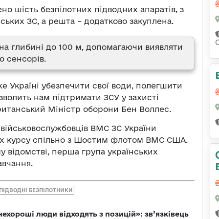
ено шість безпілотних підводних апаратів, з
нських ЗС, а решта – додатково закуплена.
 на глибині до 100 м, допомагаючи виявляти
ю сенсорів.
е Україні убезпечити свої води, полегшити
озволить нам підтримати ЗСУ у захисті
в британський Міністр оборони Бен Воллес.
 військовослужбовців ВМС ЗС України
х курсу спільно з Шостим флотом ВМС США.
 відомстві, перша група українських
авчання.
ПІДВОДНІ БЕЗПІЛОТНИКИ
 нехороші люди відходять з позицій»: зв’язківець