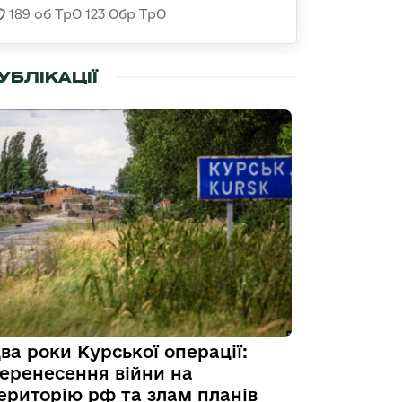
189 об ТрО 123 Обр ТрО
УБЛІКАЦІЇ
ва роки Курської операції:
еренесення війни на
ериторію рф та злам планів