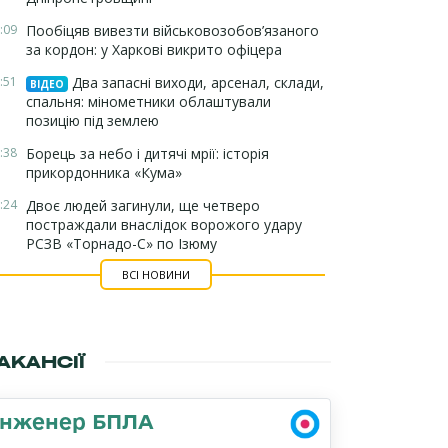
:09
Пообіцяв вивезти військовозобов’язаного
за кордон: у Харкові викрито офіцера
:51
Два запасні виходи, арсенал, склади,
ВІДЕО
спальня: мінометники облаштували
позицію під землею
:38
Борець за небо і дитячі мрії: історія
прикордонника «Кума»
:24
Двоє людей загинули, ще четверо
постраждали внаслідок ворожого удару
РСЗВ «Торнадо-С» по Ізюму
ВСІ НОВИНИ
АКАНСІЇ
Інженер БПЛА