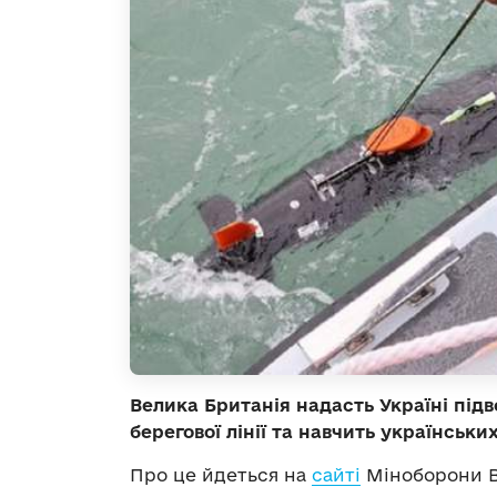
Велика Британія надасть Україні під
берегової лінії та навчить українськ
Про це йдеться на
сайті
Міноборони Ве