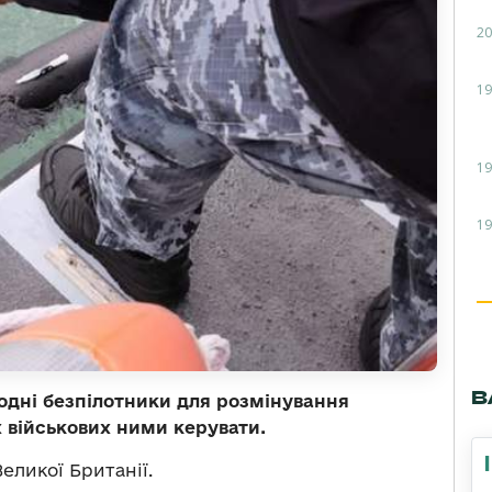
20
19
19
19
В
водні безпілотники для розмінування
их військових ними керувати.
ликої Британії.