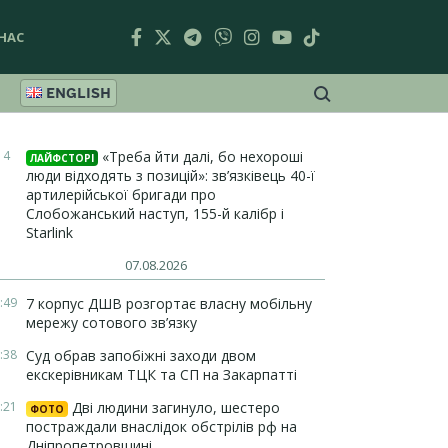
НАС
ENGLISH
14
«Треба йти далі, бо нехороші
ЛАЙФСТОРІ
люди відходять з позицій»: зв’язківець 40-ї
артилерійської бригади про
Слобожанський наступ, 155-й калібр і
Starlink
07.08.2026
:49
7 корпус ДШВ розгортає власну мобільну
мережу сотового зв’язку
:38
Суд обрав запобіжні заходи двом
екскерівникам ТЦК та СП на Закарпатті
:21
Дві людини загинуло, шестеро
ФОТО
постраждали внаслідок обстрілів рф на
Дніпропетровщині