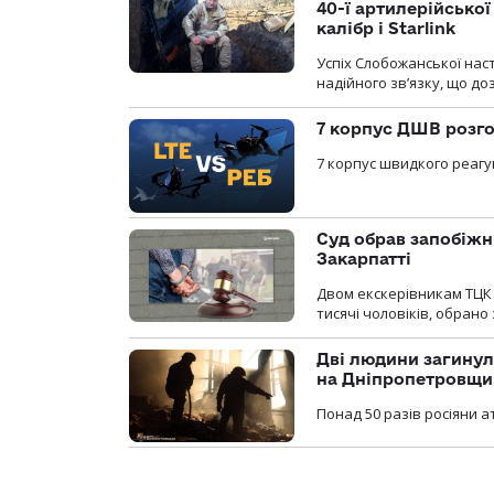
40-ї артилерійсько
калібр і Starlink
Успіх Слобожанської нас
надійного зв’язку, що д
7 корпус ДШВ розго
7 корпус швидкого реагу
Суд обрав запобіжн
Закарпатті
Двом екскерівникам ТЦК 
тисячі чоловіків, обрано
Дві людини загинул
на Дніпропетровщи
Понад 50 разів росіяни 