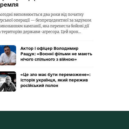
ремля
ьогодні виповнюється два роки від початку
урської операції — безпрецедентної за задумом
виконанням кампанії, яка перенесла бойові дії
а територію держави-агресора. Цей крок…
Актор і офіцер Володимир
Ращук: «Воєнні фільми не мають
нічого спільного з війною»
«Це зло має бути переможене»:
історія українця, який пережив
російський полон