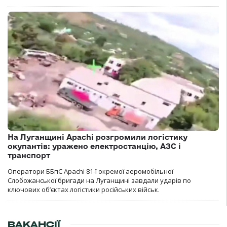
На Луганщині Apachi розгромили логістику
окупантів: уражено електростанцію, АЗС і
транспорт
Оператори ББпС Apachi 81-ї окремої аеромобільної
Слобожанської бригади на Луганщині завдали ударів по
ключових об’єктах логістики російських військ.
ВАКАНСІЇ