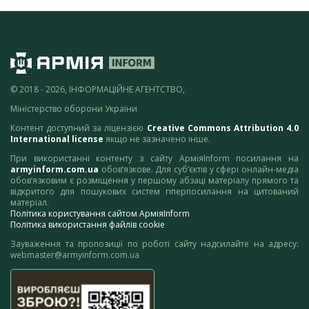
© 2018 - 2026, ІНФОРМАЦІЙНЕ АГЕНТСТВО,
Міністерство оборони України
Контент доступний за ліцензією
Creative Commons Attribution 4.0
International license
якщо не зазначено інше.
При використанні контенту з сайту АрміяInform посилання на
armyinform.com.ua
обов’язкове. Для суб’єктів у сфері онлайн-медіа
обов’язковим є розміщення у першому абзаці матеріалу прямого та
відкритого для пошукових систем гіперпосилання на цитований
матеріал.
Політика користування сайтом АрміяInform
Політика використання файлів cookie
Зауваження та пропозиції по роботі сайту надсилайте на адресу:
webmaster@armyinform.com.ua