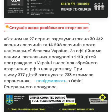
Ситуація щодо російського вторгнення
«Станом на 27 серпня задокументовано
30 412
воєнних злочинів та
14 208
злочинів проти
національної безпеки України. За офіційними
даними ювенальних прокурорів
1 110
дітей
постраждало в Україні внаслідок збройного
вторгнення рф в нашу державу. При
цьому
377
дітей загинуло та
733
отримали
поранення», —
повідомляють
в Офісі
Генерального прокурора.