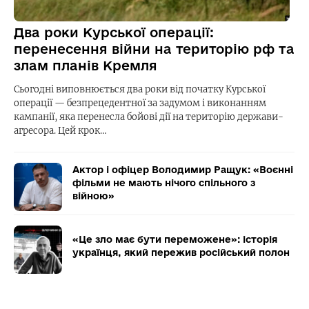
Два роки Курської операції:
перенесення війни на територію рф та
злам планів Кремля
Сьогодні виповнюється два роки від початку Курської
операції — безпрецедентної за задумом і виконанням
кампанії, яка перенесла бойові дії на територію держави-
агресора. Цей крок…
Актор і офіцер Володимир Ращук: «Воєнні
фільми не мають нічого спільного з
війною»
«Це зло має бути переможене»: історія
українця, який пережив російський полон