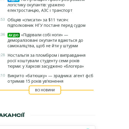
логістику окупантів: уражено
електростанцію, АЗС і транспорт
:53
Обіцяв «списати» за $11 тисяч:
підполковник НГУ постане перед судом
:36
«Підірвали собі ноги» —
АУДІО
деморалізовані окупанти вдаються до
самокаліцтва, щоб не йти у штурми
:28
Ностальгія за пломбіром і виправдання
росії коштували студенту семи років
тюрми: у Харкові засуджено «блогера»
:10
Викрито «батюшку» — зрадника: агент фсб
отримав 15 років ув’язнення
ВСІ НОВИНИ
АКАНСІЇ