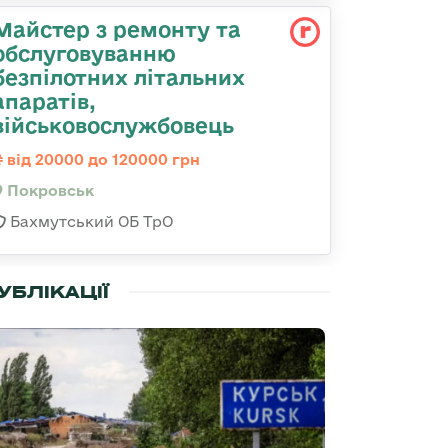
Майстер з ремонту та
обслуговуванню
безпілотних літальних
апаратів,
військовослужбовець
від 20000 до 120000 грн
Покровськ
Бахмутський ОБ ТрО
УБЛІКАЦІЇ