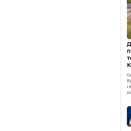
Д
п
т
К
С
К
і 
н