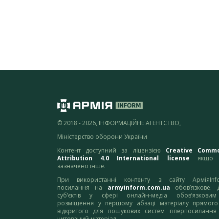
© 2018 - 2026, ІНФОРМАЦІЙНЕ АГЕНТСТВО,
Міністерство оборони України
Контент доступний за ліцензією
Creative Comm
Attribution 4.0 International license
якщо 
зазначено інше.
При використанні контенту з сайту АрміяInf
посилання на
armyinform.com.ua
обов’язкове. 
суб’єктів у сфері онлайн-медіа обов’язкови
розміщення у першому абзаці матеріалу прямого
відкритого для пошукових систем гіперпосилання
цитований матеріал.