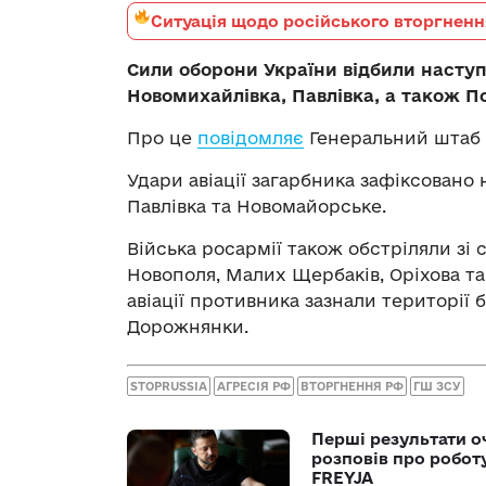
Ситуація щодо російського вторгненн
Сили оборони України відбили насту
Новомихайлівка, Павлівка, а також П
Про це
повідомляє
Генеральний штаб 
Удари авіації загарбника зафіксовано
Павлівка та Новомайорське.
Війська росармії також обстріляли зі 
Новополя, Малих Щербаків, Оріхова та
авіації противника зазнали території 
Дорожнянки.
STOPRUSSIA
АГРЕСІЯ РФ
ВТОРГНЕННЯ РФ
ГШ ЗСУ
Перші результати о
розповів про робот
FREYJA