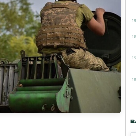
19
19
19
19
В