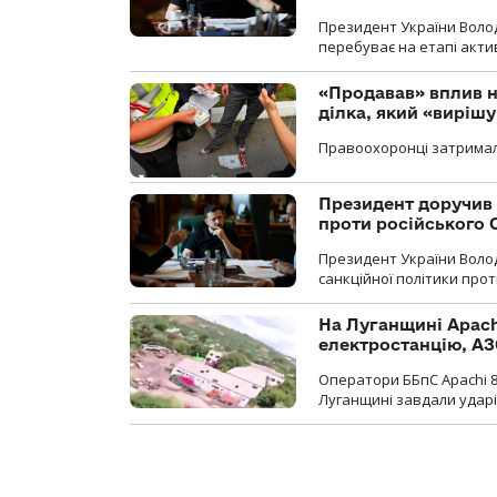
Президент України Воло
перебуває на етапі актив
«Продавав» вплив н
ділка, який «виріш
Правоохоронці затримал
Президент доручив 
проти російського
Президент України Воло
санкційної політики проти
На Луганщині Apach
електростанцію, АЗ
Оператори ББпС Apachi 8
Луганщині завдали ударів