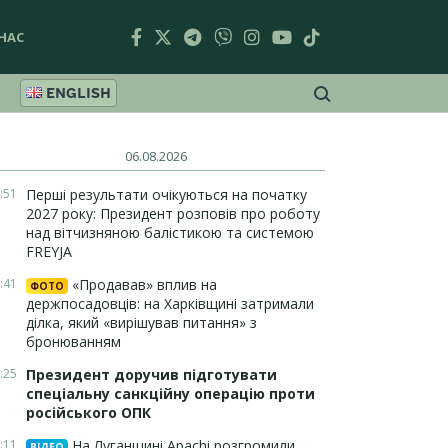
НАС
ENGLISH
06.08.2026
:51
Перші результати очікуються на початку
2027 року: Президент розповів про роботу
над вітчизняною балістикою та системою
FREYJA
:41
«Продавав» вплив на
ФОТО
держпосадовців: на Харківщині затримали
ділка, який «вирішував питання» з
бронюванням
:25
Президент доручив підготувати
спеціальну санкційну операцію проти
російського ОПК
:11
На Луганщині Apachi розгромили
ВІДЕО