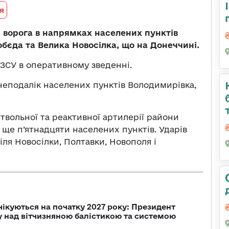
я
п ворога
в
напрямках населених пунктів
обєда та Велика Новосілка, що на Донеччині.
ЗСУ в оперативному зведенні.
 неподалік населених пунктів Володимирівка,
ствольної та реактивної артилерії райони
 ще п’ятнадцяти населених пунктів. Ударів
біля Новосілки, Полтавки, Новополя і
чікуються на початку 2027 року: Президент
у над вітчизняною балістикою та системою