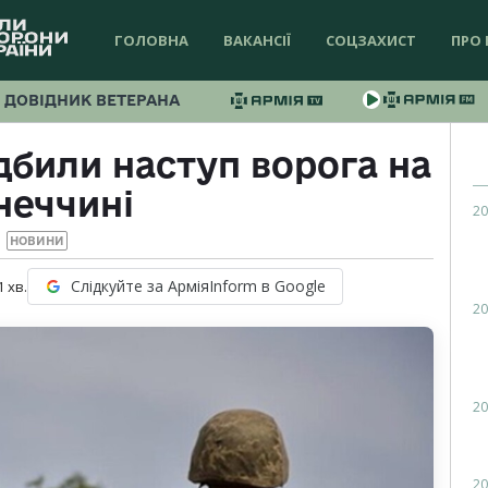
ГОЛОВНА
ВАКАНСІЇ
СОЦЗАХИСТ
ПРО 
ДОВІДНИК ВЕТЕРАНА
ідбили наступ ворога на
неччині
20
НОВИНИ
Слідкуйте за АрміяInform в Google
1
хв.
20
20
20