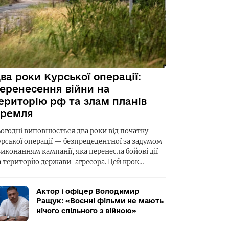
ва роки Курської операції:
еренесення війни на
ериторію рф та злам планів
ремля
ьогодні виповнюється два роки від початку
урської операції — безпрецедентної за задумом
виконанням кампанії, яка перенесла бойові дії
а територію держави-агресора. Цей крок…
Актор і офіцер Володимир
Ращук: «Воєнні фільми не мають
нічого спільного з війною»