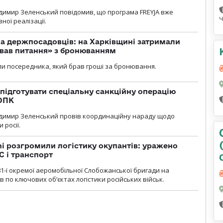
димир Зеленський повідомив, що програма FREYJA вже
ної реалізації.
а держпосадовців: на Харківщині затримали
ував питання» з бронюванням
и посередника, який брав гроші за бронювання.
підготувати спеціальну санкційну операцію
 ОПК
димир Зеленський провів координаційну нараду щодо
 росії.
i розгромили логістику окупантів: уражено
С і транспорт
1-ї окремої аеромобільної Слобожанської бригади на
 по ключових об’єктах логістики російських військ.