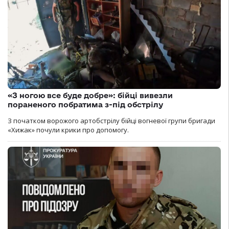
«З ногою все буде добре»: бійці вивезли
пораненого побратима з-під обстрілу
З початком ворожого артобстрілу бійці вогневої групи бригади
«Хижак» почули крики про допомогу.