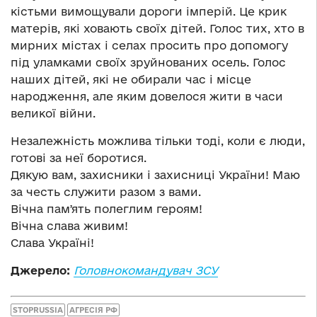
кістьми вимощували дороги імперій. Це крик
матерів, які ховають своїх дітей. Голос тих, хто в
мирних містах і селах просить про допомогу
під уламками своїх зруйнованих осель. Голос
наших дітей, які не обирали час і місце
народження, але яким довелося жити в часи
великої війни.
Незалежність можлива тільки тоді, коли є люди,
готові за неї боротися.
Дякую вам, захисники і захисниці України! Маю
за честь служити разом з вами.
Вічна памʼять полеглим героям!
Вічна слава живим!
Слава Україні!
Джерело:
Головнокомандувач ЗСУ
STOPRUSSIA
АГРЕСІЯ РФ