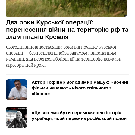
Два роки Курської операції:
перенесення війни на територію рф та
злам планів Кремля
Сьогодні виповнюється два роки від початку Курської
операції — безпрецедентної за задумом і виконанням
кампанії, яка перенесла бойові дії на територію держави-
агресора. Цей крок…
Актор і офіцер Володимир Ращук: «Воєнні
фільми не мають нічого спільного з
війною»
«Це зло має бути переможене»: історія
українця, який пережив російський полон