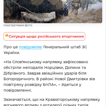
Ілюстративне фото
Ситуація щодо російського вторгнення
Про це
повідомляє
Генеральний штаб ЗС
України.
«На Слов’янському напрямку зафіксовано
обстріли неподалік Норцівки, Долини та
Дібрівного. Завдав авіаційних ударів біля
Богородичного. В районі Нової Дмитрівки вів
повітряну розвідку БпЛА», – йдеться у
повідомленні.
Зазначається, що на Краматорському напрямку
вогневого впливу з артилерії різних типів