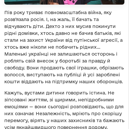
Пів року триває повномасштабна війна, яку
розв’язала росія. І, на жаль, її бачать та
відчувають діти. Дехто з них мусив покинути
рідні домівки, хтось давно не бачив батьків, які
стали на захист України від путінської агресії, а
хтось вже ніколи не побачить рідних…
Маленькі українці не залишаються осторонь і
роблять свій внесок у боротьбі за правду й
свободу. Вони продають свої іграшки, обрізають
волосся, виступають на публіці й усі зароблені
кошти віддають на підтримку наших оборонців.
Кажуть, вустами дитини говорить істина. Не
зіпсовані життям, зі щирими, непідробними
емоціями — вони сьогодні розповідають, що для
них означає Незалежність, мріють про скорішу
перемогу, вірять у наших захисників та бажають
усім якнайшвидшого повернення додому.