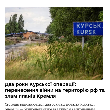
Два роки Курської операції:
перенесення війни на територію рф та
злам планів Кремля
Сьогодні виповнюється два роки від початку Курської
операції — безпрецедентної за задумом і виконанням