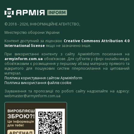
© 2018 - 2026, ІНФОРМАЦІЙНЕ АГЕНТСТВО,
Міністерство оборони України
Контент доступний за ліцензією
Creative Commons Attribution 4.0
International license
якщо не зазначено інше.
При використанні контенту з сайту АрміяInform посилання на
armyinform.com.ua
обов’язкове. Для суб’єктів у сфері онлайн-медіа
обов’язковим є розміщення у першому абзаці матеріалу прямого та
відкритого для пошукових систем гіперпосилання на цитований
матеріал.
Політика користування сайтом АрміяInform
Політика використання файлів cookie
Зауваження та пропозиції по роботі сайту надсилайте на адресу:
webmaster@armyinform.com.ua