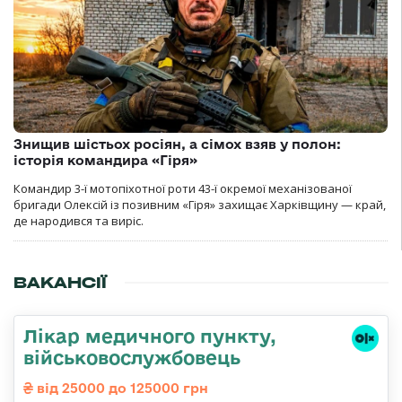
Знищив шістьох росіян, а сімох взяв у полон:
історія командира «Гіря»
Командир 3-ї мотопіхотної роти 43-ї окремої механізованої
бригади Олексій із позивним «Гіря» захищає Харківщину — край,
де народився та виріс.
ВАКАНСІЇ
Лікар медичного пункту,
військовослужбовець
від 25000 до 125000 грн