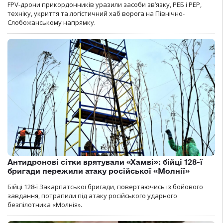
FPV-дрони прикордонників уразили засоби зв’язку, РЕБ і РЕР,
техніку, укриття та логістичний хаб ворога на Північно-
Слобожанському напрямку.
Антидронові сітки врятували «Хамві»: бійці 128-ї
бригади пережили атаку російської «Молнії»
Бійці 128-ї Закарпатської бригади, повертаючись із бойового
завдання, потрапили під атаку російського ударного
безпілотника «Молнія».