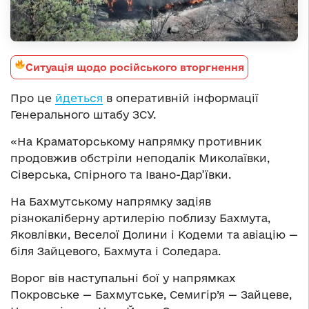
Ситуація щодо російського вторгнення
Про це
йдеться
в оперативній інформації
Генерального штабу ЗСУ.
«На Краматорському напрямку противник
продовжив обстріли неподалік Миколаївки,
Сіверська, Спірного та Івано-Дар’ївки.
На Бахмутському напрямку задіяв
різнокаліберну артилерію поблизу Бахмута,
Яковлівки, Веселої Долини і Кодеми та авіацію —
біля Зайцевого, Бахмута і Соледара.
Ворог вів наступальні бої у напрямках
Покровське — Бахмутське, Семигір’я — Зайцеве,