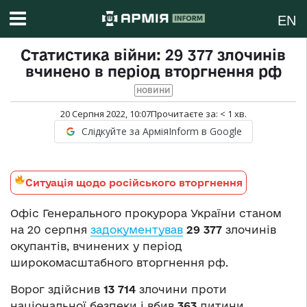
EN
Статистика війни: 29 377 злочинів
вчинено в період вторгнення рф
НОВИНИ
20 Серпня 2022, 10:07
Прочитаєте за:
< 1
хв.
Слідкуйте за АрміяInform в Google
Ситуація щодо російського вторгнення
Офіс Генерального прокурора України станом
на 20 серпня
задокументував
29 377
злочинів
окупантів, вчинених у період
широкомасштабного вторгнення рф.
Ворог здійснив
13 714
злочини проти
національної безпеки і вбив
363
дитини.