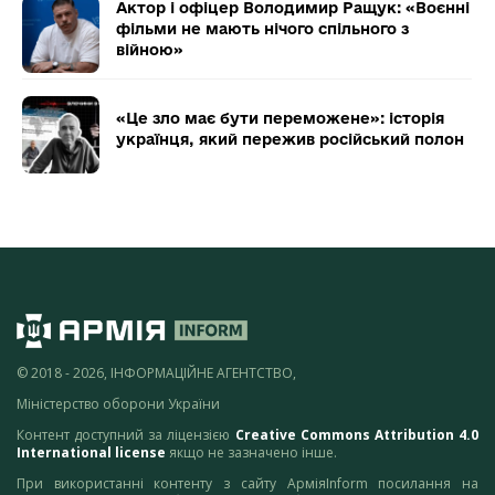
Актор і офіцер Володимир Ращук: «Воєнні
фільми не мають нічого спільного з
війною»
«Це зло має бути переможене»: історія
українця, який пережив російський полон
© 2018 - 2026, ІНФОРМАЦІЙНЕ АГЕНТСТВО,
Міністерство оборони України
Контент доступний за ліцензією
Creative Commons Attribution 4.0
International license
якщо не зазначено інше.
При використанні контенту з сайту АрміяInform посилання на