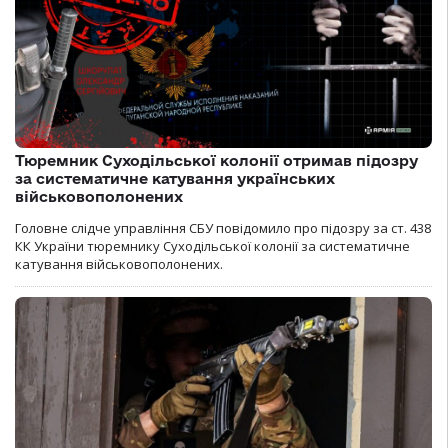
Тюремник Суходільської колонії отримав підозру
за систематичне катування українських
військовополонених
Головне слідче управління СБУ повідомило про підозру за ст. 438
КК України тюремнику Суходільської колонії за систематичне
катування військовополонених.