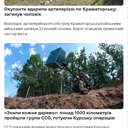
Окупанти вдарили артилерією по Краматорську:
загинув чоловік
Внаслідок артилерійського обстрілу Краматорська російськими
військами загинув 52-річний чоловік. Ворог атакував приватний
сектор міста.
«Знали кожне дерево»: понад 1000 кілометрів
пройшли групи ССО, готуючи Курську операцію
ССО показали архівне відео процесу підготовки Курської