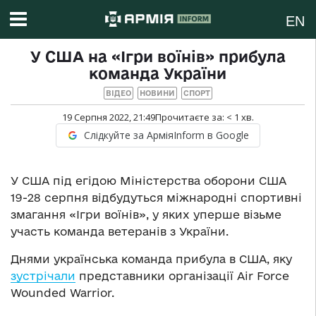
EN
У США на «Ігри воїнів» прибула
команда України
ВІДЕО
НОВИНИ
СПОРТ
19 Серпня 2022, 21:49
Прочитаєте за:
< 1
хв.
Слідкуйте за АрміяInform в Google
У США під егідою Міністерства оборони США
19-28 серпня відбудуться міжнародні спортивні
змагання «Ігри воїнів», у яких уперше візьме
участь команда ветеранів з України.
Днями українська команда прибула в США, яку
зустрічали
представники організації Air Force
Wounded Warrior.