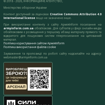
© 2018 - 2026, ІНФОРМАЦІЙНЕ АГЕНТСТВО,
Міністерство оборони України
Контент доступний за ліцензією
Creative Commons Attribution 4.0
International license
якщо не зазначено інше.
При використанні контенту з сайту АрміяInform посилання на
armyinform.com.ua
обов’язкове. Для суб’єктів у сфері онлайн-медіа
обов’язковим є розміщення у першому абзаці матеріалу прямого та
відкритого для пошукових систем гіперпосилання на цитований
матеріал.
Політика користування сайтом АрміяInform
Політика використання файлів cookie
Зауваження та пропозиції по роботі сайту надсилайте на адресу:
webmaster@armyinform.com.ua