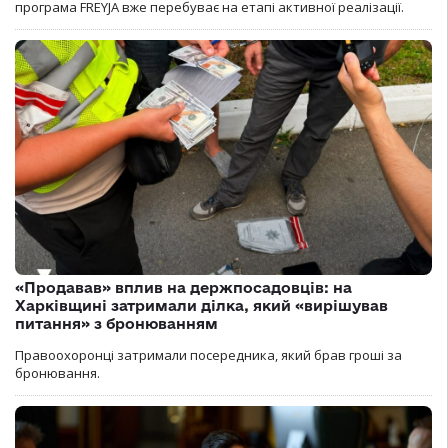
програма FREYJA вже перебуває на етапі активної реалізації.
«Продавав» вплив на держпосадовців: на
Харківщині затримали ділка, який «вирішував
питання» з бронюванням
Правоохоронці затримали посередника, який брав гроші за
бронювання.