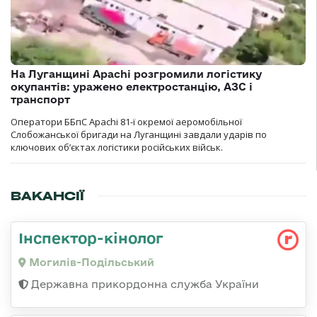
На Луганщині Apachi розгромили логістику
окупантів: уражено електростанцію, АЗС і
транспорт
Оператори ББпС Apachi 81-ї окремої аеромобільної
Слобожанської бригади на Луганщині завдали ударів по
ключових об’єктах логістики російських військ.
ВАКАНСІЇ
Інспектор-кінолог
Могилів-Подільський
Державна прикордонна служба України