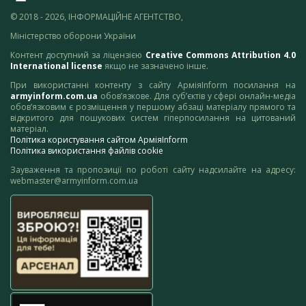
© 2018 - 2026, ІНФОРМАЦІЙНЕ АГЕНТСТВО,
Міністерство оборони України
Контент доступний за ліцензією
Creative Commons Attribution 4.0
International license
якщо не зазначено інше.
При використанні контенту з сайту АрміяInform посилання на
armyinform.com.ua
обов’язкове. Для суб’єктів у сфері онлайн-медіа
обов’язковим є розміщення у першому абзаці матеріалу прямого та
відкритого для пошукових систем гіперпосилання на цитований
матеріал.
Політика користування сайтом АрміяInform
Політика використання файлів cookie
Зауваження та пропозиції по роботі сайту надсилайте на адресу:
webmaster@armyinform.com.ua