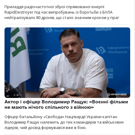
Приладдя радіочастотної зброї спрямованої енергії
RapidDestroyer під час випробувань із боротьби з БпЛА
нейтралізувало 80 дронів, що стало значним кроком у праг
Актор і офіцер Володимир Ращук: «Воєнні фільми
не мають нічого спільного з війною»
Офіцер батальйону «Свобода» Нацгвардії України капітан
Володимир Ращук належить до тих командирів та військових
лідерів, чий досвід формувався вже в бою.