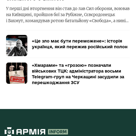
У перші дні вторгнення він став до лав Сил оборони, воював
на Київщині, пройшов бої за Рубіжне, Сєвєродонецьк
і Бахмут, командував ротою батальйону «Свобода», а нині…
«Це зло має бути переможене»: історія
українця, який пережив російський полон
«Хмарами» та «грозою» позначали
військових ТЦК: адміністратора восьми
Telegram-груп на Черкащині засудили за
перешкоджання ЗСУ