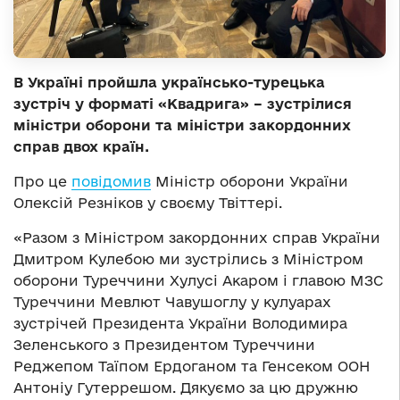
В Україні пройшла українсько-турецька
зустріч у форматі «Квадрига» – зустрілися
міністри оборони та міністри закордонних
справ двох країн.
Про це
повідомив
Міністр оборони України
Олексій Резніков у своєму Твіттері.
«Разом з Міністром закордонних справ України
Дмитром Кулебою ми зустрілись з Міністром
оборони Туреччини Хулусі Акаром і главою МЗС
Туреччини Мевлют Чавушоглу у кулуарах
зустрічей Президента України Володимира
Зеленського з Президентом Туреччини
Реджепом Таїпом Ердоганом та Генсеком ООН
Антоніу Гутеррешом. Дякуємо за цю дружню