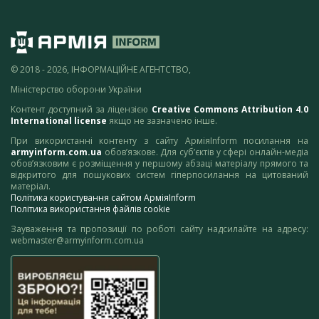
© 2018 - 2026, ІНФОРМАЦІЙНЕ АГЕНТСТВО,
Міністерство оборони України
Контент доступний за ліцензією
Creative Commons Attribution 4.0
International license
якщо не зазначено інше.
При використанні контенту з сайту АрміяInform посилання на
armyinform.com.ua
обов’язкове. Для суб’єктів у сфері онлайн-медіа
обов’язковим є розміщення у першому абзаці матеріалу прямого та
відкритого для пошукових систем гіперпосилання на цитований
матеріал.
Політика користування сайтом АрміяInform
Політика використання файлів cookie
Зауваження та пропозиції по роботі сайту надсилайте на адресу:
webmaster@armyinform.com.ua