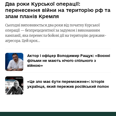
Два роки Курської операції:
перенесення війни на територію рф та
злам планів Кремля
Сьогодні виповнюється два роки від початку Курської
операції — безпрецедентної за задумом і виконанням
кампанії, яка перенесла бойові дії на територію держави-
агресора. Цей крок…
Актор і офіцер Володимир Ращук: «Воєнні
фільми не мають нічого спільного з
війною»
«Це зло має бути переможене»: історія
українця, який пережив російський полон