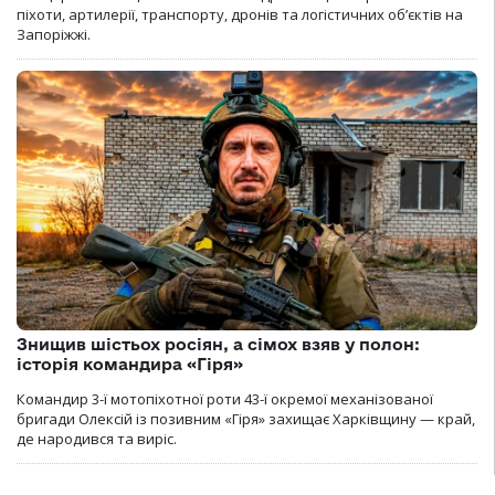
піхоти, артилерії, транспорту, дронів та логістичних об’єктів на
Запоріжжі.
Знищив шістьох росіян, а сімох взяв у полон:
історія командира «Гіря»
Командир 3-ї мотопіхотної роти 43-ї окремої механізованої
бригади Олексій із позивним «Гіря» захищає Харківщину — край,
де народився та виріс.