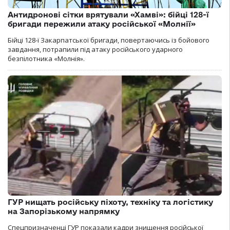
Антидронові сітки врятували «Хамві»: бійці 128-ї
бригади пережили атаку російської «Молнії»
Бійці 128-ї Закарпатської бригади, повертаючись із бойового
завдання, потрапили під атаку російського ударного
безпілотника «Молнія».
ГУР нищать російську піхоту, техніку та логістику
на Запорізькому напрямку
Спецпризначенці ГУР показали кадри знищення російської