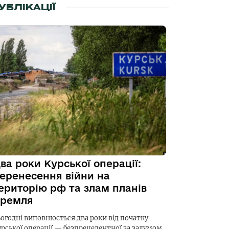
УБЛІКАЦІЇ
ва роки Курської операції:
еренесення війни на
ериторію рф та злам планів
ремля
ьогодні виповнюється два роки від початку
урської операції — безпрецедентної за задумом