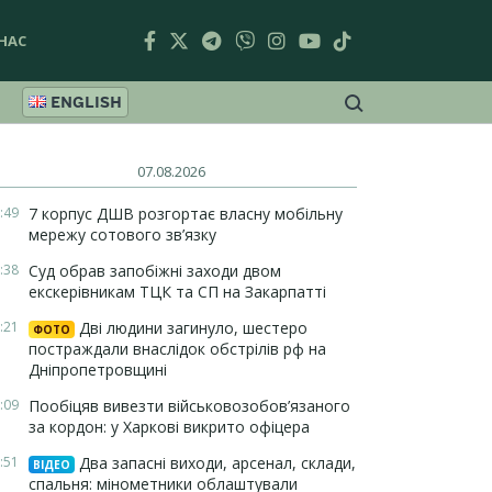
НАС
ENGLISH
07.08.2026
:49
7 корпус ДШВ розгортає власну мобільну
мережу сотового зв’язку
:38
Суд обрав запобіжні заходи двом
екскерівникам ТЦК та СП на Закарпатті
:21
Дві людини загинуло, шестеро
ФОТО
постраждали внаслідок обстрілів рф на
Дніпропетровщині
:09
Пообіцяв вивезти військовозобов’язаного
за кордон: у Харкові викрито офіцера
:51
Два запасні виходи, арсенал, склади,
ВІДЕО
спальня: мінометники облаштували