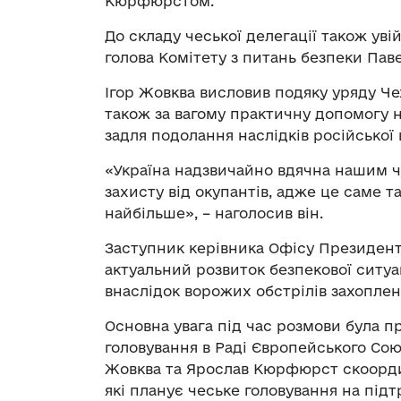
Кюрфюрстом.
До складу чеської делегації також ув
голова Комітету з питань безпеки Пав
Ігор Жовква висловив подяку уряду Чех
також за вагому практичну допомогу н
задля подолання наслідків російської в
«Україна надзвичайно вдячна нашим ч
захисту від окупантів, адже це саме т
найбільше», – наголосив він.
Заступник керівника Офісу Президент
актуальний розвиток безпекової ситуац
внаслідок ворожих обстрілів захоплено
Основна увага під час розмови була пр
головування в Раді Європейського Союз
Жовква та Ярослав Кюрфюрст скоордин
які планує чеське головування на під