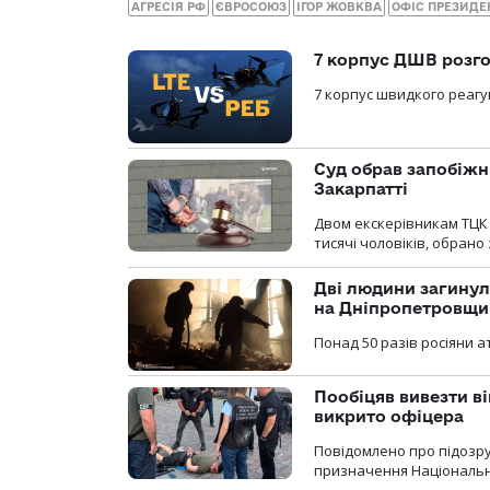
АГРЕСІЯ РФ
ЄВРОСОЮЗ
ІГОР ЖОВКВА
ОФІС ПРЕЗИДЕ
7 корпус ДШВ розго
7 корпус швидкого реагу
Суд обрав запобіжн
Закарпатті
Двом екскерівникам ТЦК 
тисячі чоловіків, обрано
Дві людини загинул
на Дніпропетровщи
Понад 50 разів росіяни 
Пообіцяв вивезти ві
викрито офіцера
Повідомлено про підозр
призначення Національної 