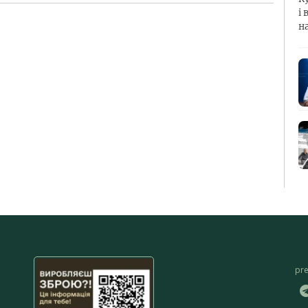
і 
н
pr