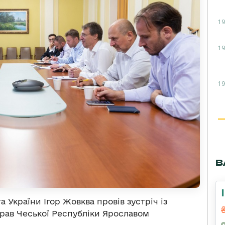
19
19
19
В
 України Ігор Жовква провів зустріч із
рав Чеської Республіки Ярославом