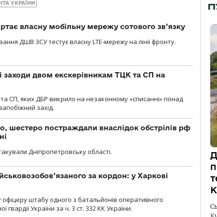
НТА УКРАЇНИ
П
ртає власну мобільну мережу сотового зв’язку
вання ДШВ ЗСУ тестує власну LTE-мережу на лінії фронту.
і заходи двом екскерівникам ТЦК та СП на
та СП, яких ДБР викрило на незаконному «списанні» понад
 запобіжний захід.
о, шестеро постраждали внаслідок обстрілів рф
ні
атакували Дніпропетровську області.
Д
п
йськовозобов’язаного за кордон: у Харкові
т
К
у офіцеру штабу одного з батальйонів оперативного
С
гвардії України за ч. 3 ст. 332 КК України.
К