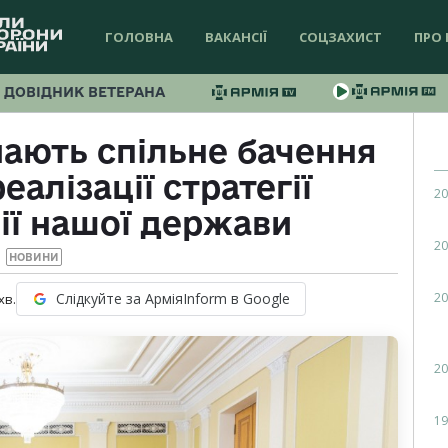
ГОЛОВНА
ВАКАНСІЇ
СОЦЗАХИСТ
ПРО 
ДОВІДНИК ВЕТЕРАНА
мають спільне бачення
алізації стратегії
20
ії нашої держави
20
НОВИНИ
20
Слідкуйте за АрміяInform в Google
хв.
20
19