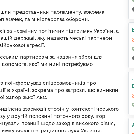
ійшли представники парламенту, зокрема
ел Жачек, та міністерства оборони.
ії за незмінну політичну підтримку України, а
ашій державі, яку надають чеські партнери
ійськової агресії.
еським партнерам за надання зброї для
а допомога, якої ми нині потребуємо
а поінформував співрозмовників про
ії в Україні, зокрема про загрози, що виникли
ї Запорізької АЕС.
иділена взаємодії сторін у контексті чеського
у у другій половині поточного року. Ігор
ували позиції щодо заходів високого рівня,
тримку євроінтеграційного руху України.