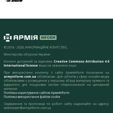
© 2018 - 2026, ІНФОРМАЦІЙНЕ АГЕНТСТВО,
Міністерство оборони України
Контент доступний за ліцензією
Creative Commons Attribution 4.0
International license
якщо не зазначено інше.
При використанні контенту з сайту АрміяInform посилання на
armyinform.com.ua
обов’язкове. Для суб’єктів у сфері онлайн-медіа
обов’язковим є розміщення у першому абзаці матеріалу прямого та
відкритого для пошукових систем гіперпосилання на цитований
матеріал.
Політика користування сайтом АрміяInform
Політика використання файлів cookie
Зауваження та пропозиції по роботі сайту надсилайте на адресу:
webmaster@armyinform.com.ua