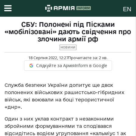
EN
СБУ: Полонені під Пісками
«мобілізовані» дають свідчення про
злочини армії рф
НОВИНИ
18 Серпня 2022, 12:27
Прочитаєте за:
2
хв.
Слідкуйте за АрміяInform в Google
Служба безпеки України допитує ще двох
полонених військових рашистсько-гібридних
військ, які воювали на боці терористичної
«днр».
Один з них уклав контракт з незаконними
збройними формуваннями та сподівався
відсидітись водієм угруповання «кальміус 1 ак