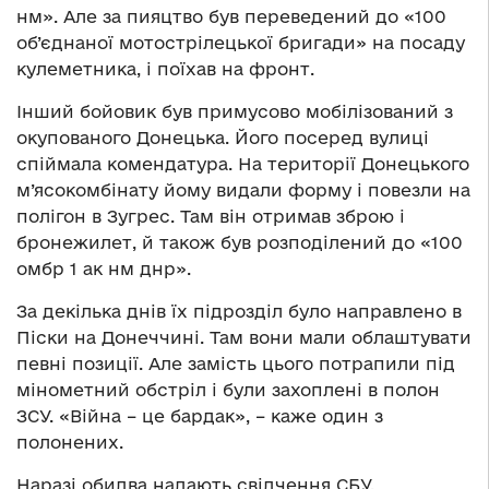
нм». Але за пияцтво був переведений до «100
об’єднаної мотострілецької бригади» на посаду
кулеметника, і поїхав на фронт.
Інший бойовик був примусово мобілізований з
окупованого Донецька. Його посеред вулиці
спіймала комендатура. На території Донецького
м’ясокомбінату йому видали форму і повезли на
полігон в Зугрес. Там він отримав зброю і
бронежилет, й також був розподілений до «100
омбр 1 ак нм днр».
За декілька днів їх підрозділ було направлено в
Піски на Донеччині. Там вони мали облаштувати
певні позиції. Але замість цього потрапили під
мінометний обстріл і були захоплені в полон
ЗСУ. «Війна – це бардак», – каже один з
полонених.
Наразі обидва надають свідчення СБУ.