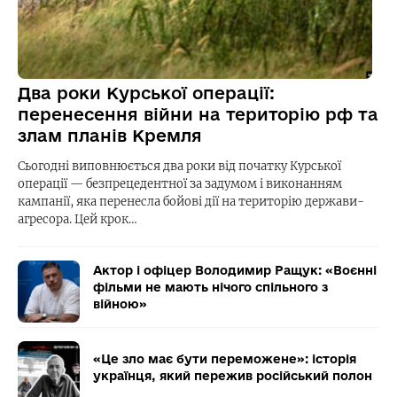
Два роки Курської операції:
перенесення війни на територію рф та
злам планів Кремля
Сьогодні виповнюється два роки від початку Курської
операції — безпрецедентної за задумом і виконанням
кампанії, яка перенесла бойові дії на територію держави-
агресора. Цей крок…
Актор і офіцер Володимир Ращук: «Воєнні
фільми не мають нічого спільного з
війною»
«Це зло має бути переможене»: історія
українця, який пережив російський полон