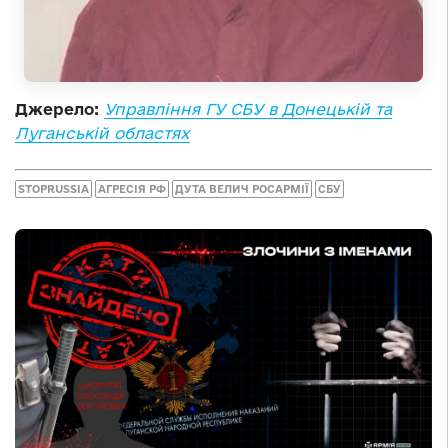
Джерело:
Управління ГУ СБУ в Донецькій та
Луганській областях
STOPRUSSIA
АГРЕСІЯ РФ
ДУТА ВЕЛИЧ РОСАРМІЇ
СБУ