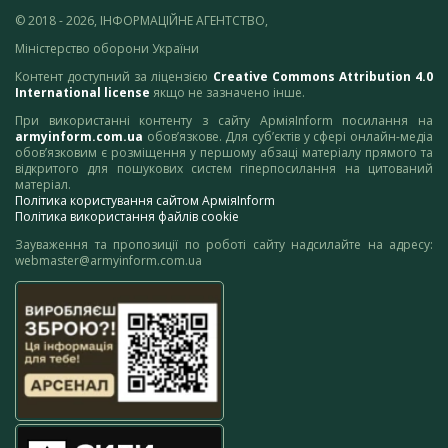
© 2018 - 2026, ІНФОРМАЦІЙНЕ АГЕНТСТВО,
Міністерство оборони України
Контент доступний за ліцензією
Creative Commons Attribution 4.0
International license
якщо не зазначено інше.
При використанні контенту з сайту АрміяInform посилання на
armyinform.com.ua
обов’язкове. Для суб’єктів у сфері онлайн-медіа
обов’язковим є розміщення у першому абзаці матеріалу прямого та
відкритого для пошукових систем гіперпосилання на цитований
матеріал.
Політика користування сайтом АрміяInform
Політика використання файлів cookie
Зауваження та пропозиції по роботі сайту надсилайте на адресу:
webmaster@armyinform.com.ua