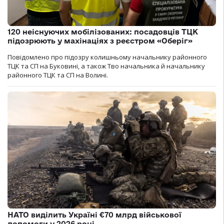
120 неіснуючих мобілізованих: посадовців ТЦК
підозрюють у махінаціях з реєстром «Оберіг»
Повідомлено про підозру колишньому начальнику районного
ТЦК та СП на Буковині, а також Тво начальника й начальнику
районного ТЦК та СП на Волині.
НАТО виділить Україні €70 млрд військової
допомоги у 2026 році