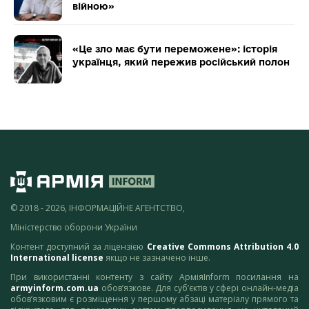
війною»
«Це зло має бути переможене»: історія
українця, який пережив російський полон
© 2018 - 2026, ІНФОРМАЦІЙНЕ АГЕНТСТВО,
Міністерство оборони України
Контент доступний за ліцензією
Creative Commons Attribution 4.0
International license
якщо не зазначено інше.
При використанні контенту з сайту АрміяInform посилання на
armyinform.com.ua
обов’язкове. Для суб’єктів у сфері онлайн-медіа
обов’язковим є розміщення у першому абзаці матеріалу прямого та