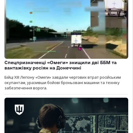
Спецпризначенці «Омеги» знищили дві ББМ та
вантажівку росіян на Донеччині
Бійці ХІІІ Легіону «Омеги» завдали чергових втрат російським
окупантам, уразивши бойові броньовані машини та техніку
забезпечення ворога.