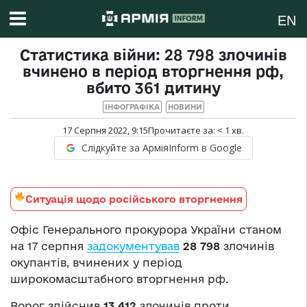
EN
Статистика війни: 28 798 злочинів
вчинено в період вторгнення рф,
вбито 361 дитину
ІНФОГРАФІКА
НОВИНИ
17 Серпня 2022, 9:15
Прочитаєте за:
< 1
хв.
Слідкуйте за АрміяInform в Google
Ситуація щодо російського вторгнення
Офіс Генерального прокурора України станом
на 17 серпня
задокументував
28 798
злочинів
окупантів, вчинених у період
широкомасштабного вторгнення рф.
Ворог здійснив
13 412
злочинів проти