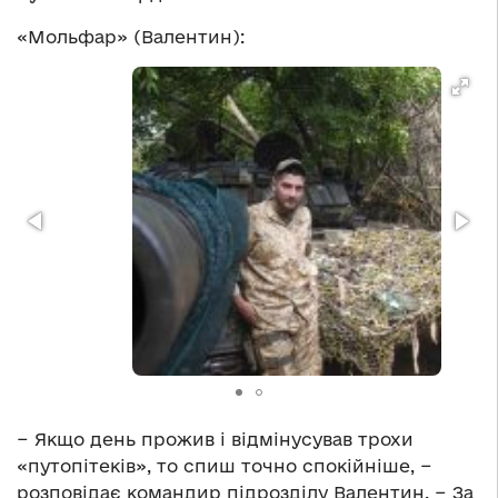
«Мольфар» (Валентин):
− Якщо день прожив і відмінусував трохи
«путопітеків», то спиш точно спокійніше, −
розповідає командир підрозділу Валентин. − За