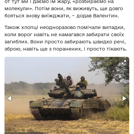
от тут ми і даємо їм жару, «розбираємо на
молекули». Потім вони, як виживуть, ще довго
бояться знову виїжджати, − додав Валентин.
Також хлопці неодноразово помічали випадки,
коли ворог навіть не намагався забирати своїх
загиблих. Вони просто забирають швидко речі,
зброю, навіть ще з поранених, і просто тікають.