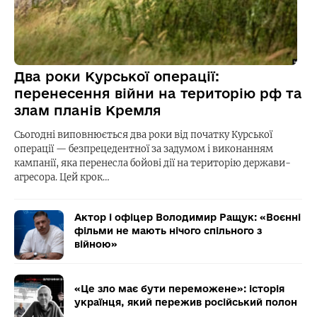
Два роки Курської операції:
перенесення війни на територію рф та
злам планів Кремля
Сьогодні виповнюється два роки від початку Курської
операції — безпрецедентної за задумом і виконанням
кампанії, яка перенесла бойові дії на територію держави-
агресора. Цей крок…
Актор і офіцер Володимир Ращук: «Воєнні
фільми не мають нічого спільного з
війною»
«Це зло має бути переможене»: історія
українця, який пережив російський полон