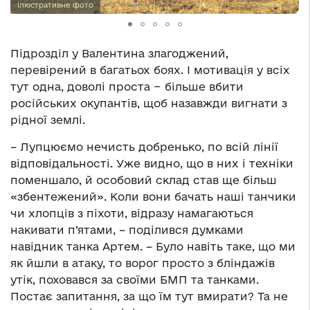
Ілюстративне фото
Підрозділ у Валентина злагоджений,
перевірений в багатьох боях. І мотивація у всіх
тут одна, доволі проста − більше вбити
російських окупантів, щоб назавжди вигнати з
рідної землі.
– Лупцюємо нечисть добренько, по всій лінії
відповідальності. Уже видно, що в них і техніки
поменшало, й особовий склад став ще більш
«збентежений». Коли вони бачать наші танчики
чи хлопців з піхоти, відразу намагаються
накивати п’ятами, – поділився думками
навідник танка Артем. – Було навіть таке, що ми
як йшли в атаку, то ворог просто з бліндажів
утік, поховався за своїми БМП та танками.
Постає запитання, за що їм тут вмирати? Та не