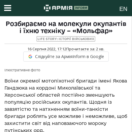
EN
Розбираємо на молекули окупантів
і їхню техніку – «Мольфар»
LIFE STORY: ІСТОРІЇ ВІЙСЬКОВИХ
16 Серпня 2022, 17:12
Прочитаєте за:
2
хв.
Слідкуйте за АрміяInform в Google
Ілюстративне фото
Воїни окремої мотопіхотної бригади імені Якова
Гандзюка на кордоні Миколаївської та
Херсонської областей постійно зменшують
популяцію російських окупантів. Щодня із
завзятістю та натхненням воїни-танкісти
бригади роблять усе можливе і неможливе, щоб
захистити світ від наповзаючого мороку
путінських орд.