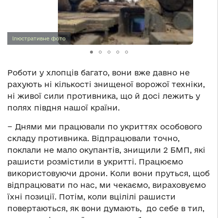
Ілюстративне фото
Роботи у хлопців багато, вони вже давно не
рахують ні кількості знищеної ворожої техніки,
ні живої сили противника, що й досі лежить у
полях півдня нашої країни.
− Днями ми працювали по укриттях особового
складу противника. Відпрацювали точно,
поклали не мало окупантів, знищили 2 БМП, які
рашисти розмістили в укритті. Працюємо
використовуючи дрони. Коли вони пруться, щоб
відпрацювати по нас, ми чекаємо, вираховуємо
їхні позиції. Потім, коли вцілілі рашисти
повертаються, як вони думають, до себе в тил,