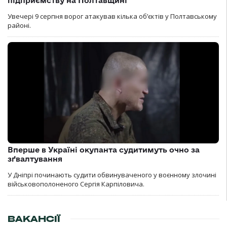
підприємству на Полтавщині
Увечері 9 серпня ворог атакував кілька обʼєктів у Полтавському
районі.
Вперше в Україні окупанта судитимуть очно за
зґвалтування
У Дніпрі починають судити обвинуваченого у воєнному злочині
військовополоненого Сергія Карпіловича.
ВАКАНСІЇ