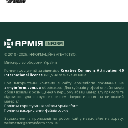
© 2018 - 2026, ІНФОРМАЦІЙНЕ АГЕНТСТВО,
Міністерство оборони України
Контент доступний за ліцензією
Creative Commons Attribution 4.0
International license
якщо не зазначено інше.
При використанні контенту з сайту АрміяInform посилання на
armyinform.com.ua
обов’язкове. Для суб’єктів у сфері онлайн-медіа
обов’язковим є розміщення у першому абзаці матеріалу прямого та
відкритого для пошукових систем гіперпосилання на цитований
матеріал.
Політика користування сайтом АрміяInform
Політика використання файлів cookie
Зауваження та пропозиції по роботі сайту надсилайте на адресу:
webmaster@armyinform.com.ua